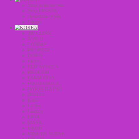
Уход за волосами
Уход DIKSON
Лечебная серия
Dikson
3W CLINIC
A’PIEU
CONSLY
DEOPROCE
DORIS
EKEL
ELIZAVECCA
ENOUGH
FARM STAY
FOODAHOLIC
IYOUB ПАТЧИ
JIGOTT
Koelf
La’dor
Lindsay
LION
MASIL
MEDB
MISE EN SCENE