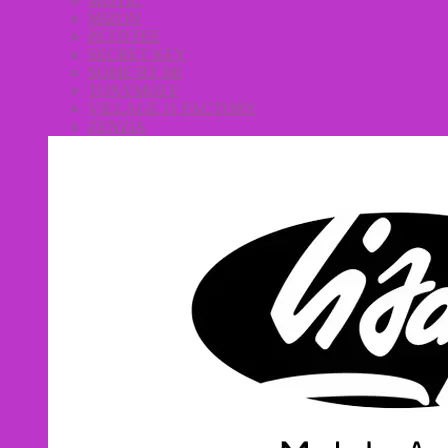
MISTIC
MIZON
PETITFEE
SECRET KEY
SOME BY MI
TONYMOLY
VILLAGE 11 FACTORY
ZENZIA