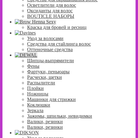
Осветлители для волос
Оксиданты для волос
BOUTICLE НАБОРЫ
Краска для бровей и ресниц
Уход за волосами
Средства для стайлинга волос
Оттеночные средства
Щипцы-выпрямители
Фены
Фартуки, пеньюары
Расчески, щетки
Распылители
Плойки
Ножницы
Машинки для стрижки
Коклюшки
Зеркала
Зажимы, шпильки, невидимки
Валики, резинки
Валики, резинки