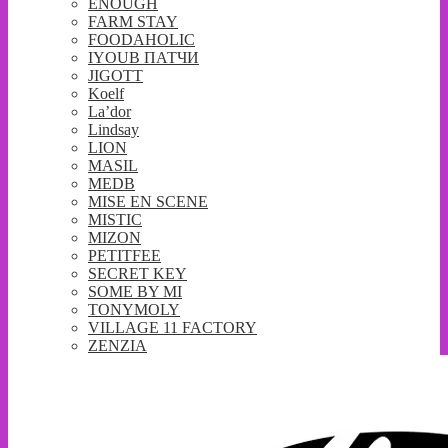
ENOUGH
FARM STAY
FOODAHOLIC
IYOUB ПАТЧИ
JIGOTT
Koelf
La’dor
Lindsay
LION
MASIL
MEDB
MISE EN SCENE
MISTIC
MIZON
PETITFEE
SECRET KEY
SOME BY MI
TONYMOLY
VILLAGE 11 FACTORY
ZENZIA