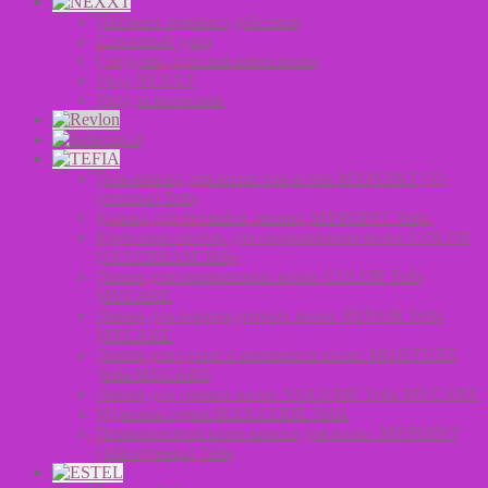
Пигмент прямого действия
Салонный уход
Средства для стайлинга волос
Уход NEXXT
Уход за волосами
Гель-краска для волос тон в тон MYPOINT (33
оттенка) Tefia
Краска для бровей и ресниц MYPOINT Tefia
Крем-окислитель для окрашивания волос COLOR
OXYCREAM Tefia
Линия для окрашенных волос COLOR Tefia
MYCARE
Линия для поврежденных волос REPAIR Tefia
MYCARE
Линия для сухих и вьющихся волос MOISTURE
Tefia MYCARE
Линия для тонких волос VOLUME Tefia MYCARE
Мужская серия MAN.CODE Tefia
Перманентная крем-краска для волос MYPOINT
(104 оттенка) Tefia