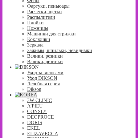
Фены
Фартуки, пеньюары
Расчески, щетки
Распылители
Плойки
Ножницы
Машинки для стрижки
Коклюшки
Зеркала
Зажимы, шпильки, невидимки
Валики, резинки
Валики, резинки
Уход за волосами
Уход DIKSON
Лечебная серия
Dikson
3W CLINIC
A’PIEU
CONSLY
DEOPROCE
DORIS
EKEL
ELIZAVECCA