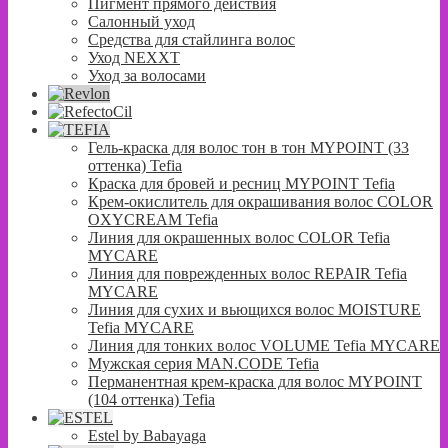
Пигмент прямого действия
Салонный уход
Средства для стайлинга волос
Уход NEXXT
Уход за волосами
Гель-краска для волос тон в тон MYPOINT (33
оттенка) Tefia
Краска для бровей и ресниц MYPOINT Tefia
Крем-окислитель для окрашивания волос COLOR
OXYCREAM Tefia
Линия для окрашенных волос COLOR Tefia
MYCARE
Линия для поврежденных волос REPAIR Tefia
MYCARE
Линия для сухих и вьющихся волос MOISTURE
Tefia MYCARE
Линия для тонких волос VOLUME Tefia MYCARE
Мужская серия MAN.CODE Tefia
Перманентная крем-краска для волос MYPOINT
(104 оттенка) Tefia
Estel by Babayaga