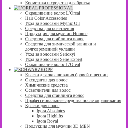
Косметика и средства для бритья
Окрашивание волос L’Oreal
Hair Color Accessories
Уход за волосами Mythic Oil
Средства для осветления
Продукция для мужчин Homme
Средства для стайлинга волос
Средства для химической завивки и
долговременной укладки
Уход за волосами Serioxyl
Уход за волосами Serie Expert
Окрашивание волос L’Oreal
Краска для окрашивания бровей и ресниц
Оксиданты для волос
Химические средства
Осветлители для волос
Средства для стайлинга волос
Профессиональные средства после окрашивания
Краски для волос
Igora Absolutes
Igora Highlifts
Igora Royal
Продукция для мужчин 3D MEN