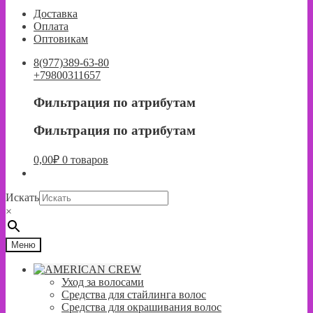
к
к
Доставка
навигации
содержимому
Оплата
Оптовикам
8(977)389-63-80
+79800311657
Фильтрация по атрибутам
Фильтрация по атрибутам
0,00
₽
0 товаров
Искать
×
Меню
Уход за волосами
Средства для стайлинга волос
Средства для окрашивания волос