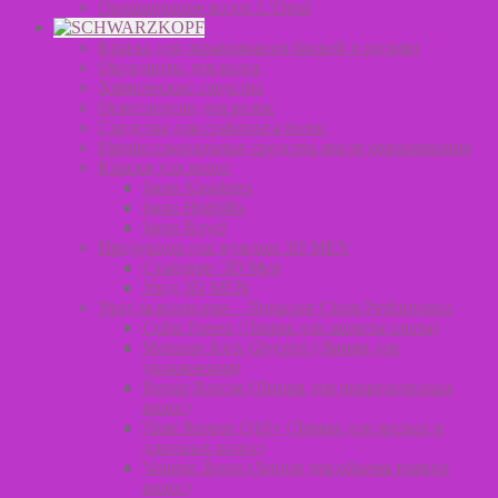
Окрашивание волос L’Oreal
Краска для окрашивания бровей и ресниц
Оксиданты для волос
Химические средства
Осветлители для волос
Средства для стайлинга волос
Профессиональные средства после окрашивания
Краски для волос
Igora Absolutes
Igora Highlifts
Igora Royal
Продукция для мужчин 3D MEN
Стайлинг 3D Men
Уход 3D MEN
Уход за волосами – Bonacure Clean Performance
Color Freeze (Линия для защиты цвета)
Moisture Kick Glycerol (Линия для
увлажнения)
Repair Rescue (Линия для поврежденных
волос)
Time Restore Q10+ (Линия для зрелых и
длинных волос)
Volume Boost (Линия для объема тонких
волос)