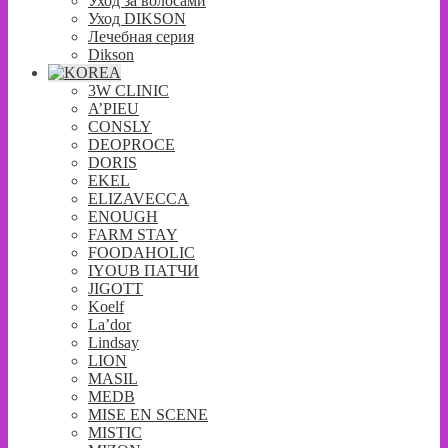
Уход за волосами
Уход DIKSON
Лечебная серия
Dikson
3W CLINIC
A’PIEU
CONSLY
DEOPROCE
DORIS
EKEL
ELIZAVECCA
ENOUGH
FARM STAY
FOODAHOLIC
IYOUB ПАТЧИ
JIGOTT
Koelf
La’dor
Lindsay
LION
MASIL
MEDB
MISE EN SCENE
MISTIC