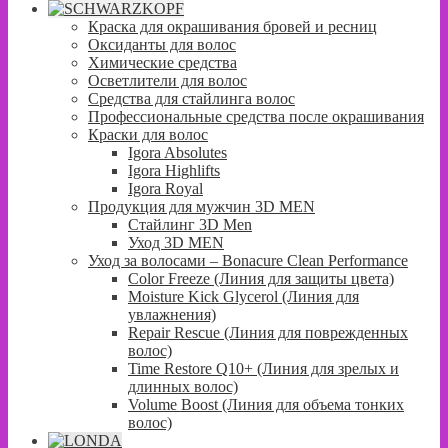
Краска для окрашивания бровей и ресниц
Оксиданты для волос
Химические средства
Осветлители для волос
Средства для стайлинга волос
Профессиональные средства после окрашивания
Краски для волос
Igora Absolutes
Igora Highlifts
Igora Royal
Продукция для мужчин 3D MEN
Стайлинг 3D Men
Уход 3D MEN
Уход за волосами – Bonacure Clean Performance
Color Freeze (Линия для защиты цвета)
Moisture Kick Glycerol (Линия для
увлажнения)
Repair Rescue (Линия для поврежденных
волос)
Time Restore Q10+ (Линия для зрелых и
длинных волос)
Volume Boost (Линия для объема тонких
волос)