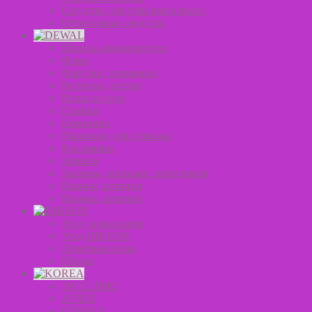
Средства для стайлинга волос
Оттеночные средства
Щипцы-выпрямители
Фены
Фартуки, пеньюары
Расчески, щетки
Распылители
Плойки
Ножницы
Машинки для стрижки
Коклюшки
Зеркала
Зажимы, шпильки, невидимки
Валики, резинки
Валики, резинки
Уход за волосами
Уход DIKSON
Лечебная серия
Dikson
3W CLINIC
A’PIEU
CONSLY