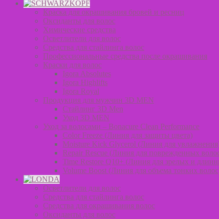
Краска для окрашивания бровей и ресниц
Оксиданты для волос
Химические средства
Осветлители для волос
Средства для стайлинга волос
Профессиональные средства после окрашивания
Краски для волос
Igora Absolutes
Igora Highlifts
Igora Royal
Продукция для мужчин 3D MEN
Стайлинг 3D Men
Уход 3D MEN
Уход за волосами – Bonacure Clean Performance
Color Freeze (Линия для защиты цвета)
Moisture Kick Glycerol (Линия для увлажнения
Repair Rescue (Линия для поврежденных воло
Time Restore Q10+ (Линия для зрелых и длинн
Volume Boost (Линия для объема тонких волос
Осветлители для волос
Средства для стайлинга волос
Средства для окрашивания волос
Оксиданты для волос