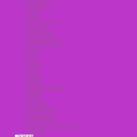
DEOPROCE
DORIS
EKEL
ELIZAVECCA
ENOUGH
FARM STAY
FOODAHOLIC
IYOUB ПАТЧИ
JIGOTT
Koelf
La’dor
Lindsay
LION
MASIL
MEDB
MISE EN SCENE
MISTIC
MIZON
PETITFEE
SECRET KEY
SOME BY MI
TONYMOLY
VILLAGE 11 FACTORY
ZENZIA