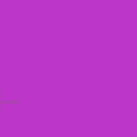
)
с)
ых волос)
)