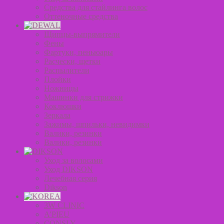
Средства для стайлинга волос
Оттеночные средства
Щипцы-выпрямители
Фены
Фартуки, пеньюары
Расчески, щетки
Распылители
Плойки
Ножницы
Машинки для стрижки
Коклюшки
Зеркала
Зажимы, шпильки, невидимки
Валики, резинки
Валики, резинки
Уход за волосами
Уход DIKSON
Лечебная серия
Dikson
3W CLINIC
A’PIEU
CONSLY