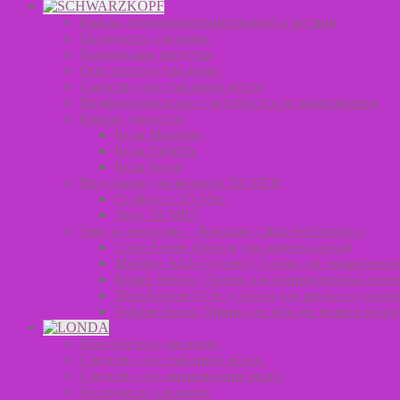
Краска для окрашивания бровей и ресниц
Оксиданты для волос
Химические средства
Осветлители для волос
Средства для стайлинга волос
Профессиональные средства после окрашивания
Краски для волос
Igora Absolutes
Igora Highlifts
Igora Royal
Продукция для мужчин 3D MEN
Стайлинг 3D Men
Уход 3D MEN
Уход за волосами – Bonacure Clean Performance
Color Freeze (Линия для защиты цвета)
Moisture Kick Glycerol (Линия для увлажнения
Repair Rescue (Линия для поврежденных воло
Time Restore Q10+ (Линия для зрелых и длинн
Volume Boost (Линия для объема тонких волос
Осветлители для волос
Средства для стайлинга волос
Средства для окрашивания волос
Оксиданты для волос