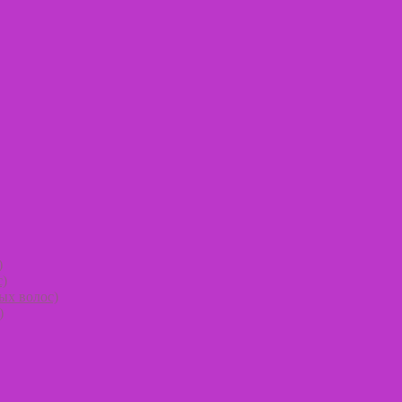
)
с)
ых волос)
)