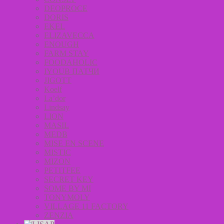
DEOPROCE
DORIS
EKEL
ELIZAVECCA
ENOUGH
FARM STAY
FOODAHOLIC
IYOUB ПАТЧИ
JIGOTT
Koelf
La’dor
Lindsay
LION
MASIL
MEDB
MISE EN SCENE
MISTIC
MIZON
PETITFEE
SECRET KEY
SOME BY MI
TONYMOLY
VILLAGE 11 FACTORY
ZENZIA