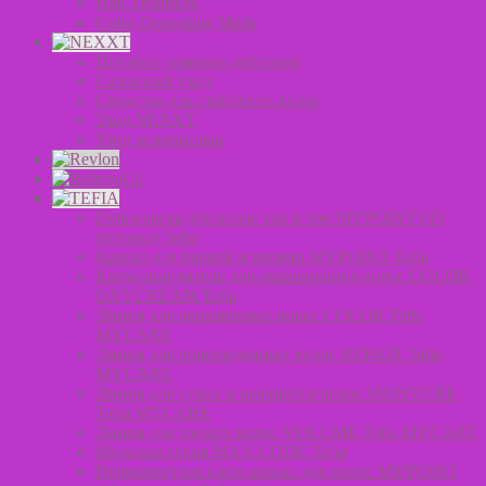
Hair Treatment
Color Depositing Mask
Пигмент прямого действия
Салонный уход
Средства для стайлинга волос
Уход NEXXT
Уход за волосами
Гель-краска для волос тон в тон MYPOINT (33
оттенка) Tefia
Краска для бровей и ресниц MYPOINT Tefia
Крем-окислитель для окрашивания волос COLOR
OXYCREAM Tefia
Линия для окрашенных волос COLOR Tefia
MYCARE
Линия для поврежденных волос REPAIR Tefia
MYCARE
Линия для сухих и вьющихся волос MOISTURE
Tefia MYCARE
Линия для тонких волос VOLUME Tefia MYCARE
Мужская серия MAN.CODE Tefia
Перманентная крем-краска для волос MYPOINT