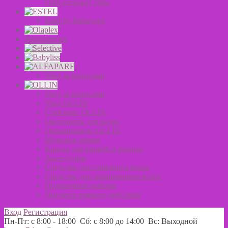
(104 оттенка) Tefia
Estel by Babayaga
Антисептик
Уход за волосами
Уход за волосами
Уход OLLIN
Стайлинг OLLIN
Оксиданты для волос
Окрашивание OLLIN
Мужская линия
Краска для бровей и ресниц
Аксессуары
Средства для стайлинга волос
Средства для окрашивания волос
Подарочные наборы
Пигмент прямого действия
Вход
Регистрация
Пн-Пт: с 8:00 - 18:00 Сб: с 8:00 до 14:00 Вс: Выходной