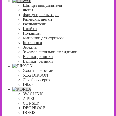
Щипцы-выпрямители
Фены
Фартуки, пеньюары
Расчески, щетки
Распылители
Плойки
Ножницы
Машинки для стрижки
Коклюшки
Зеркала
Зажимы, шпильки, невидимки
Валики, резинки
Валики, резинки
Уход за волосами
Уход DIKSON
Лечебная серия
Dikson
3W CLINIC
A’PIEU
CONSLY
DEOPROCE
DORIS