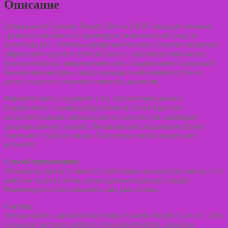
за
Описание
дыханием
с
ароматом
Зубная паста Systema Breath Care от LION обладает свежим
жасмина
ароматом жасмина и гарантирует комплексный уход за
и
полостью рта. Лечебно-профилактическое средство помогает
мяты
эффективно удалить зубной налет, подавляя размножение
SYSTEMA
болезнетворных микроорганизмов, поддерживает здоровый
120g
бактериальный фон, предупреждает заболевания зубов и
десен, надолго сохраняет свежесть дыхания.
Формула пасты содержит LSS для бактерицидного
воздействия. Е-аминокапроновая кислота борется с
воспалительными процессами в полости рта, защищает
здоровье мягких тканей. Биоактивные соединения фтора
укрепляют зубную эмаль. Системная забота закрепляет
результат.
Способ применения:
Увлажнить щетку и нанести небольшое количество пасты. 2–3
минуты чистить зубы, затем прополоскать рот водой.
Рекомендуется использовать два раза в день.
Состав:
Зубная паста с ароматом жасмина Systema Breath Care от LION
содержит раствор сорбита, пропиленгликоль, диоксид