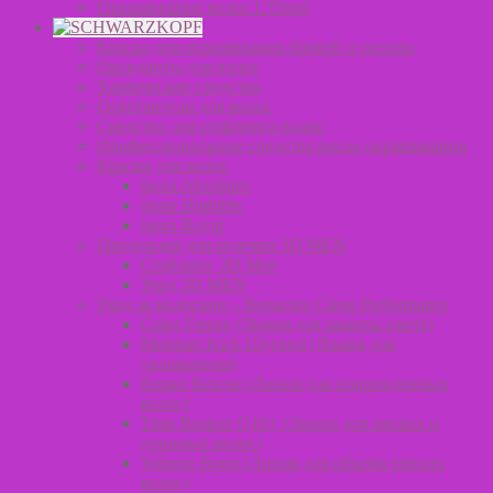
Окрашивание волос L’Oreal
Краска для окрашивания бровей и ресниц
Оксиданты для волос
Химические средства
Осветлители для волос
Средства для стайлинга волос
Профессиональные средства после окрашивания
Краски для волос
Igora Absolutes
Igora Highlifts
Igora Royal
Продукция для мужчин 3D MEN
Стайлинг 3D Men
Уход 3D MEN
Уход за волосами – Bonacure Clean Performance
Color Freeze (Линия для защиты цвета)
Moisture Kick Glycerol (Линия для
увлажнения)
Repair Rescue (Линия для поврежденных
волос)
Time Restore Q10+ (Линия для зрелых и
длинных волос)
Volume Boost (Линия для объема тонких
волос)