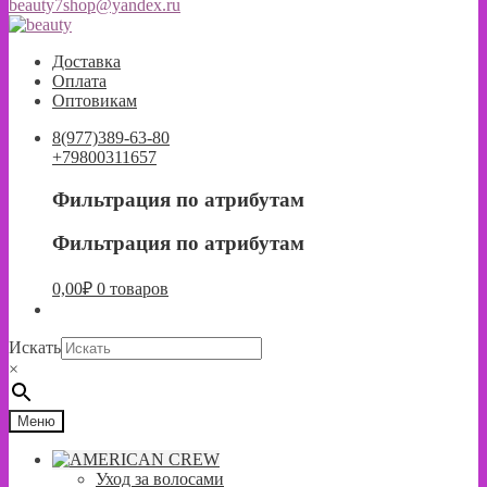
beauty7shop@yandex.ru
Перейти
Перейти
к
к
Доставка
навигации
содержимому
Оплата
Оптовикам
8(977)389-63-80
+79800311657
Фильтрация по атрибутам
Фильтрация по атрибутам
0,00
₽
0 товаров
Искать
×
Меню
Уход за волосами