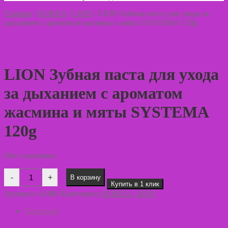
Главная
/
KOREA
/
LION
/
LION Зубная паста для ухода за
дыханием с ароматом жасмина и мяты SYSTEMA 120g
LION Зубная паста для ухода
за дыханием с ароматом
жасмина и мяты SYSTEMA
120g
Нет в наличии
Количество
-
+
В корзину
товара
Купить в 1 клик
LION
Артикул:
41496
Категории:
KOREA
,
LION
Зубная
паста
Описание
для
ухода