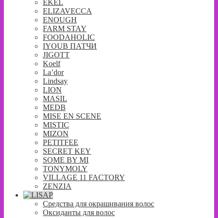
EKEL
ELIZAVECCA
ENOUGH
FARM STAY
FOODAHOLIC
IYOUB ПАТЧИ
JIGOTT
Koelf
La’dor
Lindsay
LION
MASIL
MEDB
MISE EN SCENE
MISTIC
MIZON
PETITFEE
SECRET KEY
SOME BY MI
TONYMOLY
VILLAGE 11 FACTORY
ZENZIA
Средства для окрашивания волос
Оксиданты для волос