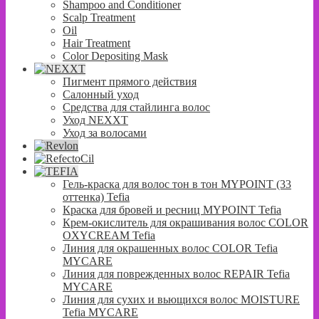
Shampoo and Conditioner
Scalp Treatment
Oil
Hair Treatment
Color Depositing Mask
Пигмент прямого действия
Салонный уход
Средства для стайлинга волос
Уход NEXXT
Уход за волосами
Гель-краска для волос тон в тон MYPOINT (33
оттенка) Tefia
Краска для бровей и ресниц MYPOINT Tefia
Крем-окислитель для окрашивания волос COLOR
OXYCREAM Tefia
Линия для окрашенных волос COLOR Tefia
MYCARE
Линия для поврежденных волос REPAIR Tefia
MYCARE
Линия для сухих и вьющихся волос MOISTURE
Tefia MYCARE