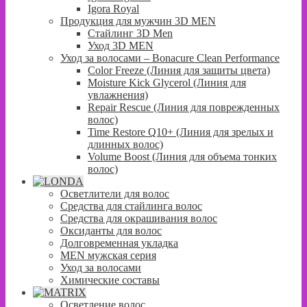
Igora Royal
Продукция для мужчин 3D MEN
Стайлинг 3D Men
Уход 3D MEN
Уход за волосами – Bonacure Clean Performance
Color Freeze (Линия для защиты цвета)
Moisture Kick Glycerol (Линия для
увлажнения)
Repair Rescue (Линия для поврежденных
волос)
Time Restore Q10+ (Линия для зрелых и
длинных волос)
Volume Boost (Линия для объема тонких
волос)
Осветлители для волос
Средства для стайлинга волос
Средства для окрашивания волос
Оксиданты для волос
Долговременная укладка
MEN мужская серия
Уход за волосами
Химические составы
Осветление волос