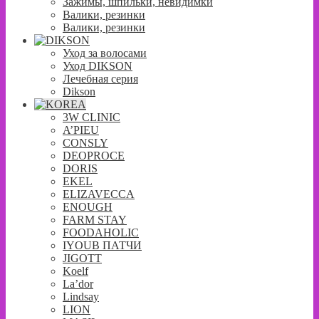
Зажимы, шпильки, невидимки
Валики, резинки
Валики, резинки
Уход за волосами
Уход DIKSON
Лечебная серия
Dikson
3W CLINIC
A’PIEU
CONSLY
DEOPROCE
DORIS
EKEL
ELIZAVECCA
ENOUGH
FARM STAY
FOODAHOLIC
IYOUB ПАТЧИ
JIGOTT
Koelf
La’dor
Lindsay
LION