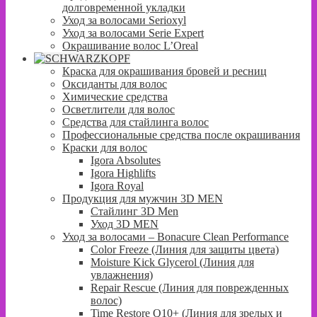
долговременной укладки
Уход за волосами Serioxyl
Уход за волосами Serie Expert
Окрашивание волос L’Oreal
Краска для окрашивания бровей и ресниц
Оксиданты для волос
Химические средства
Осветлители для волос
Средства для стайлинга волос
Профессиональные средства после окрашивания
Краски для волос
Igora Absolutes
Igora Highlifts
Igora Royal
Продукция для мужчин 3D MEN
Стайлинг 3D Men
Уход 3D MEN
Уход за волосами – Bonacure Clean Performance
Color Freeze (Линия для защиты цвета)
Moisture Kick Glycerol (Линия для
увлажнения)
Repair Rescue (Линия для поврежденных
волос)
Time Restore Q10+ (Линия для зрелых и