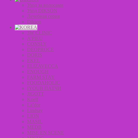
Уход за волосами
Уход DIKSON
Лечебная серия
Dikson
3W CLINIC
A’PIEU
CONSLY
DEOPROCE
DORIS
EKEL
ELIZAVECCA
ENOUGH
FARM STAY
FOODAHOLIC
IYOUB ПАТЧИ
JIGOTT
Koelf
La’dor
Lindsay
LION
MASIL
MEDB
MISE EN SCENE