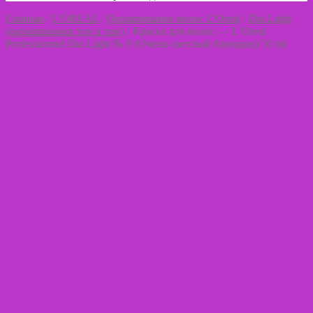
Главная
/
L'OREAL
/
Окрашивание волос L'Oreal
/
Dia Light
(окрашивания тон в тон)
/
Краска для волос — L’Oreal
Professionnel Dia Light № 9 (Очень светлый блондин) 50 ml