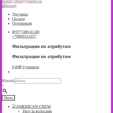
beauty7shop@yandex.ru
Перейти
Перейти
к
к
Доставка
навигации
содержимому
Оплата
Оптовикам
8(977)389-63-80
+79800311657
Фильтрация по атрибутам
Фильтрация по атрибутам
0,00
₽
0 товаров
Искать
×
Меню
Уход за волосами