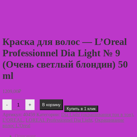
Краска для волос — L’Oreal
Professionnel Dia Light № 9
(Очень светлый блондин) 50
ml
1209,00
₽
Количество
-
+
В корзину
товара
Купить в 1 клик
Краска
Артикул:
40459
Категории:
Dia Light (окрашивания тон в тон)
,
для
L'OREAL
,
LОREAL Professionnel Dia Light
,
Окрашивание
волос
волос L'Oreal
—
L’Oreal
Professionnel
Описание