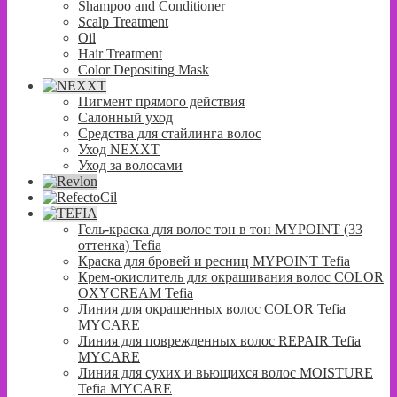
Shampoo and Conditioner
Scalp Treatment
Oil
Hair Treatment
Color Depositing Mask
Пигмент прямого действия
Салонный уход
Средства для стайлинга волос
Уход NEXXT
Уход за волосами
Гель-краска для волос тон в тон MYPOINT (33
оттенка) Tefia
Краска для бровей и ресниц MYPOINT Tefia
Крем-окислитель для окрашивания волос COLOR
OXYCREAM Tefia
Линия для окрашенных волос COLOR Tefia
MYCARE
Линия для поврежденных волос REPAIR Tefia
MYCARE
Линия для сухих и вьющихся волос MOISTURE
Tefia MYCARE