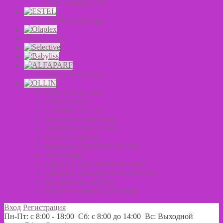
(104 оттенка) Tefia
Estel by Babayaga
Антисептик
Уход за волосами
Уход за волосами
Уход OLLIN
Стайлинг OLLIN
Оксиданты для волос
Окрашивание OLLIN
Мужская линия
Краска для бровей и ресниц
Аксессуары
Средства для стайлинга волос
Средства для окрашивания волос
Подарочные наборы
Пигмент прямого действия
Вход
Регистрация
Пн-Пт: с 8:00 - 18:00 Сб: с 8:00 до 14:00 Вс: Выходной