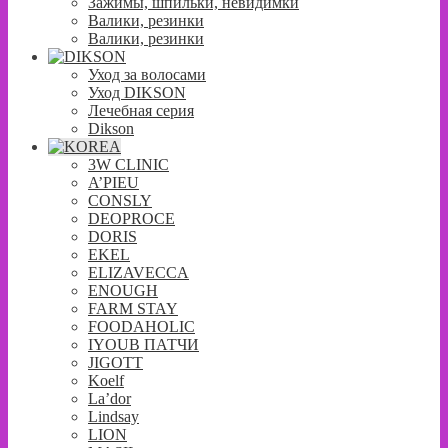
Зажимы, шпильки, невидимки
Валики, резинки
Валики, резинки
Уход за волосами
Уход DIKSON
Лечебная серия
Dikson
3W CLINIC
A’PIEU
CONSLY
DEOPROCE
DORIS
EKEL
ELIZAVECCA
ENOUGH
FARM STAY
FOODAHOLIC
IYOUB ПАТЧИ
JIGOTT
Koelf
La’dor
Lindsay
LION