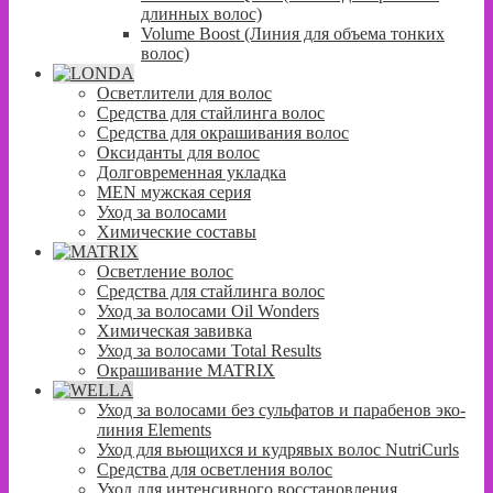
длинных волос)
Volume Boost (Линия для объема тонких
волос)
Осветлители для волос
Средства для стайлинга волос
Средства для окрашивания волос
Оксиданты для волос
Долговременная укладка
MEN мужская серия
Уход за волосами
Химические составы
Осветление волос
Средства для стайлинга волос
Уход за волосами Oil Wonders
Химическая завивка
Уход за волосами Total Results
Окрашивание MATRIX
Уход за волосами без сульфатов и парабенов эко-
линия Elements
Уход для вьющихся и кудрявых волос NutriCurls
Средства для осветления волос
Уход для интенсивного восстановления