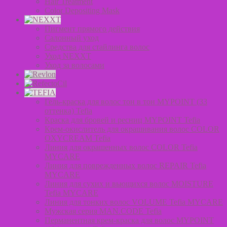
Hair Treatment
Color Depositing Mask
Пигмент прямого действия
Салонный уход
Средства для стайлинга волос
Уход NEXXT
Уход за волосами
Гель-краска для волос тон в тон MYPOINT (33
оттенка) Tefia
Краска для бровей и ресниц MYPOINT Tefia
Крем-окислитель для окрашивания волос COLOR
OXYCREAM Tefia
Линия для окрашенных волос COLOR Tefia
MYCARE
Линия для поврежденных волос REPAIR Tefia
MYCARE
Линия для сухих и вьющихся волос MOISTURE
Tefia MYCARE
Линия для тонких волос VOLUME Tefia MYCARE
Мужская серия MAN.CODE Tefia
Перманентная крем-краска для волос MYPOINT