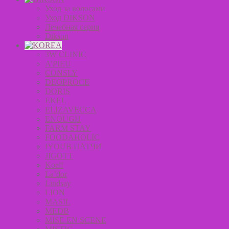
Уход за волосами
Уход DIKSON
Лечебная серия
Dikson
3W CLINIC
A’PIEU
CONSLY
DEOPROCE
DORIS
EKEL
ELIZAVECCA
ENOUGH
FARM STAY
FOODAHOLIC
IYOUB ПАТЧИ
JIGOTT
Koelf
La’dor
Lindsay
LION
MASIL
MEDB
MISE EN SCENE