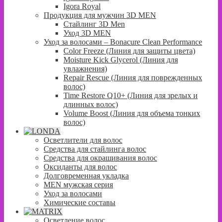
Igora Royal
Продукция для мужчин 3D MEN
Стайлинг 3D Men
Уход 3D MEN
Уход за волосами – Bonacure Clean Performance
Color Freeze (Линия для защиты цвета)
Moisture Kick Glycerol (Линия для
увлажнения)
Repair Rescue (Линия для поврежденных
волос)
Time Restore Q10+ (Линия для зрелых и
длинных волос)
Volume Boost (Линия для объема тонких
волос)
Осветлители для волос
Средства для стайлинга волос
Средства для окрашивания волос
Оксиданты для волос
Долговременная укладка
MEN мужская серия
Уход за волосами
Химические составы
Осветление волос