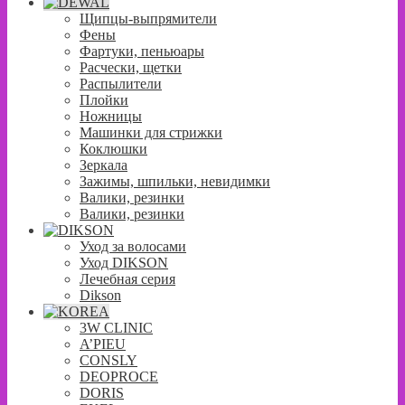
Щипцы-выпрямители
Фены
Фартуки, пеньюары
Расчески, щетки
Распылители
Плойки
Ножницы
Машинки для стрижки
Коклюшки
Зеркала
Зажимы, шпильки, невидимки
Валики, резинки
Валики, резинки
Уход за волосами
Уход DIKSON
Лечебная серия
Dikson
3W CLINIC
A’PIEU
CONSLY
DEOPROCE
DORIS