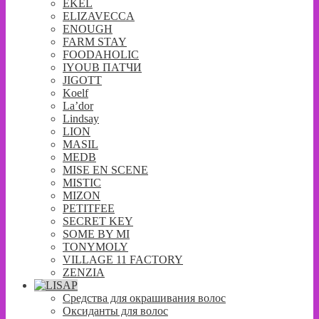
EKEL
ELIZAVECCA
ENOUGH
FARM STAY
FOODAHOLIC
IYOUB ПАТЧИ
JIGOTT
Koelf
La’dor
Lindsay
LION
MASIL
MEDB
MISE EN SCENE
MISTIC
MIZON
PETITFEE
SECRET KEY
SOME BY MI
TONYMOLY
VILLAGE 11 FACTORY
ZENZIA
Средства для окрашивания волос
Оксиданты для волос