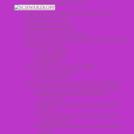
Окрашивание волос L’Oreal
Краска для окрашивания бровей и ресниц
Оксиданты для волос
Химические средства
Осветлители для волос
Средства для стайлинга волос
Профессиональные средства после окрашивания
Краски для волос
Igora Absolutes
Igora Highlifts
Igora Royal
Продукция для мужчин 3D MEN
Стайлинг 3D Men
Уход 3D MEN
Уход за волосами – Bonacure Clean Performance
Color Freeze (Линия для защиты цвета)
Moisture Kick Glycerol (Линия для
увлажнения)
Repair Rescue (Линия для поврежденных
волос)
Time Restore Q10+ (Линия для зрелых и
длинных волос)
Volume Boost (Линия для объема тонких
волос)