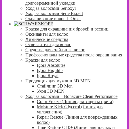
долговременной укладки
Уход за волосами Serioxyl
Уход за волосами Serie Expert
Окрашивание волос L’Oreal
Краска для окрашивания бровей и ресниц
Оксиданты для волос
Химические средства
Осветлители для волос
Средства для стайлинга волос
Профессиональные средства после окрашивания
Краски для волос
Igora Absolutes
Igora Highlifts
Igora Royal
Продукция для мужчин 3D MEN
Стайлинг 3D Men
Уход 3D MEN
Уход за волосами – Bonacure Clean Performance
Color Freeze (Линия для защиты цвета)
Moisture Kick Glycerol (Линия для
увлажнения)
Repair Rescue (Линия для поврежденных
волос)
Time Restore Q10+ (Линия для зрелых и