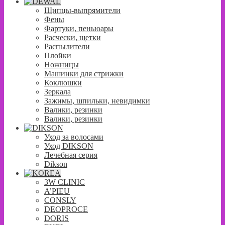
Щипцы-выпрямители
Фены
Фартуки, пеньюары
Расчески, щетки
Распылители
Плойки
Ножницы
Машинки для стрижки
Коклюшки
Зеркала
Зажимы, шпильки, невидимки
Валики, резинки
Валики, резинки
Уход за волосами
Уход DIKSON
Лечебная серия
Dikson
3W CLINIC
A’PIEU
CONSLY
DEOPROCE
DORIS