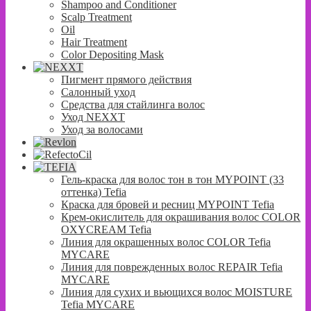
Shampoo and Conditioner
Scalp Treatment
Oil
Hair Treatment
Color Depositing Mask
Пигмент прямого действия
Салонный уход
Средства для стайлинга волос
Уход NEXXT
Уход за волосами
Гель-краска для волос тон в тон MYPOINT (33
оттенка) Tefia
Краска для бровей и ресниц MYPOINT Tefia
Крем-окислитель для окрашивания волос COLOR
OXYCREAM Tefia
Линия для окрашенных волос COLOR Tefia
MYCARE
Линия для поврежденных волос REPAIR Tefia
MYCARE
Линия для сухих и вьющихся волос MOISTURE
Tefia MYCARE