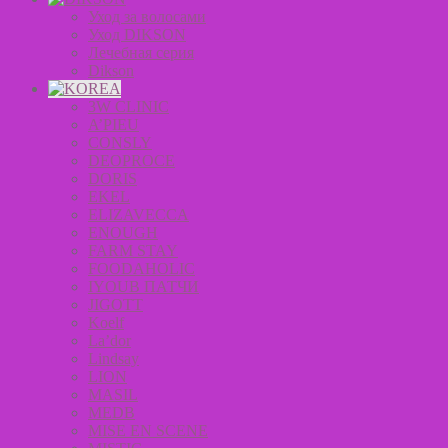
Уход за волосами
Уход DIKSON
Лечебная серия
Dikson
3W CLINIC
A’PIEU
CONSLY
DEOPROCE
DORIS
EKEL
ELIZAVECCA
ENOUGH
FARM STAY
FOODAHOLIC
IYOUB ПАТЧИ
JIGOTT
Koelf
La’dor
Lindsay
LION
MASIL
MEDB
MISE EN SCENE