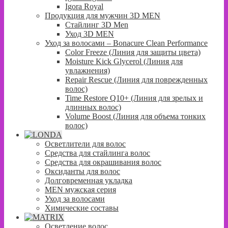
Igora Royal
Продукция для мужчин 3D MEN
Стайлинг 3D Men
Уход 3D MEN
Уход за волосами – Bonacure Clean Performance
Color Freeze (Линия для защиты цвета)
Moisture Kick Glycerol (Линия для
увлажнения)
Repair Rescue (Линия для поврежденных
волос)
Time Restore Q10+ (Линия для зрелых и
длинных волос)
Volume Boost (Линия для объема тонких
волос)
Осветлители для волос
Средства для стайлинга волос
Средства для окрашивания волос
Оксиданты для волос
Долговременная укладка
MEN мужская серия
Уход за волосами
Химические составы
Осветление волос