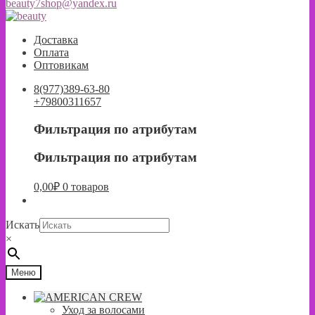
beauty7shop@yandex.ru
Перейти
Перейти
к
к
Доставка
навигации
содержимому
Оплата
Оптовикам
8(977)389-63-80
+79800311657
Фильтрация по атрибутам
Фильтрация по атрибутам
0,00
₽
0 товаров
Искать
×
Меню
Уход за волосами