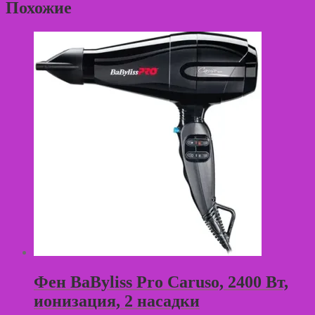
DEWAL
Похожие
"Собачки"детский,
полиэстер,
синий
95х120см,
на
крючках
Фен BaByliss Pro Caruso, 2400 Вт,
ионизация, 2 насадки