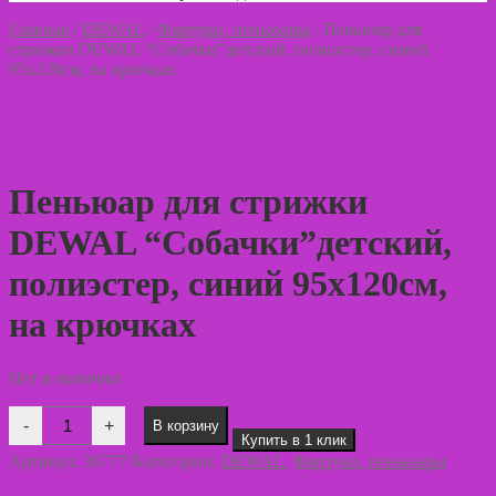
Главная
/
DEWAL
/
Фартуки, пеньюары
/
Пеньюар для
стрижки DEWAL “Собачки”детский, полиэстер, синий
95х120см, на крючках
Пеньюар для стрижки
DEWAL “Собачки”детский,
полиэстер, синий 95х120см,
на крючках
Нет в наличии
Количество
-
+
В корзину
товара
Купить в 1 клик
Пеньюар
Артикул:
36777
Категории:
DEWAL
,
Фартуки, пеньюары
для
стрижки