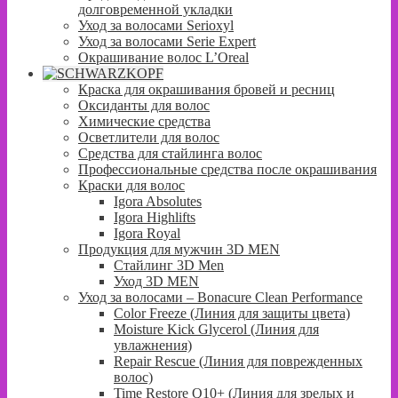
долговременной укладки
Уход за волосами Serioxyl
Уход за волосами Serie Expert
Окрашивание волос L’Oreal
Краска для окрашивания бровей и ресниц
Оксиданты для волос
Химические средства
Осветлители для волос
Средства для стайлинга волос
Профессиональные средства после окрашивания
Краски для волос
Igora Absolutes
Igora Highlifts
Igora Royal
Продукция для мужчин 3D MEN
Стайлинг 3D Men
Уход 3D MEN
Уход за волосами – Bonacure Clean Performance
Color Freeze (Линия для защиты цвета)
Moisture Kick Glycerol (Линия для
увлажнения)
Repair Rescue (Линия для поврежденных
волос)
Time Restore Q10+ (Линия для зрелых и