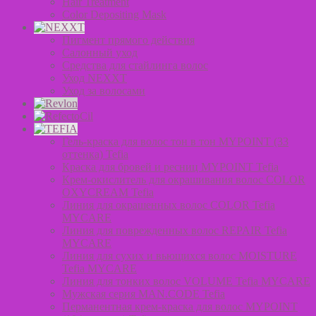
Hair Treatment
Color Depositing Mask
Пигмент прямого действия
Салонный уход
Средства для стайлинга волос
Уход NEXXT
Уход за волосами
Гель-краска для волос тон в тон MYPOINT (33
оттенка) Tefia
Краска для бровей и ресниц MYPOINT Tefia
Крем-окислитель для окрашивания волос COLOR
OXYCREAM Tefia
Линия для окрашенных волос COLOR Tefia
MYCARE
Линия для поврежденных волос REPAIR Tefia
MYCARE
Линия для сухих и вьющихся волос MOISTURE
Tefia MYCARE
Линия для тонких волос VOLUME Tefia MYCARE
Мужская серия MAN.CODE Tefia
Перманентная крем-краска для волос MYPOINT