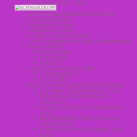
Окрашивание волос L’Oreal
Краска для окрашивания бровей и ресниц
Оксиданты для волос
Химические средства
Осветлители для волос
Средства для стайлинга волос
Профессиональные средства после окрашивания
Краски для волос
Igora Absolutes
Igora Highlifts
Igora Royal
Продукция для мужчин 3D MEN
Стайлинг 3D Men
Уход 3D MEN
Уход за волосами – Bonacure Clean Performance
Color Freeze (Линия для защиты цвета)
Moisture Kick Glycerol (Линия для
увлажнения)
Repair Rescue (Линия для поврежденных
волос)
Time Restore Q10+ (Линия для зрелых и
длинных волос)
Volume Boost (Линия для объема тонких
волос)