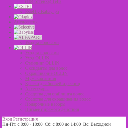
(104 оттенка) Tefia
Estel by Babayaga
Антисептик
Уход за волосами
Уход за волосами
Уход OLLIN
Стайлинг OLLIN
Оксиданты для волос
Окрашивание OLLIN
Мужская линия
Краска для бровей и ресниц
Аксессуары
Средства для стайлинга волос
Средства для окрашивания волос
Подарочные наборы
Пигмент прямого действия
Вход
Регистрация
Пн-Пт: с 8:00 - 18:00 Сб: с 8:00 до 14:00 Вс: Выходной