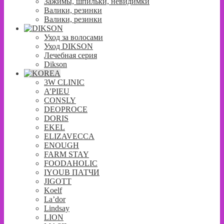
Зажимы, шпильки, невидимки
Валики, резинки
Валики, резинки
Уход за волосами
Уход DIKSON
Лечебная серия
Dikson
3W CLINIC
A’PIEU
CONSLY
DEOPROCE
DORIS
EKEL
ELIZAVECCA
ENOUGH
FARM STAY
FOODAHOLIC
IYOUB ПАТЧИ
JIGOTT
Koelf
La’dor
Lindsay
LION