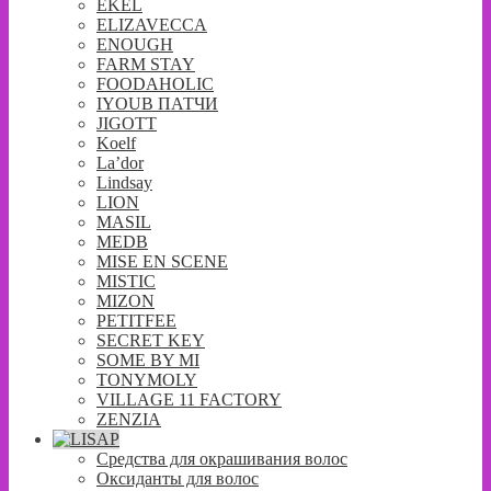
EKEL
ELIZAVECCA
ENOUGH
FARM STAY
FOODAHOLIC
IYOUB ПАТЧИ
JIGOTT
Koelf
La’dor
Lindsay
LION
MASIL
MEDB
MISE EN SCENE
MISTIC
MIZON
PETITFEE
SECRET KEY
SOME BY MI
TONYMOLY
VILLAGE 11 FACTORY
ZENZIA
Средства для окрашивания волос
Оксиданты для волос