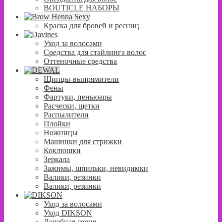
BOUTICLE НАБОРЫ
Краска для бровей и ресниц
Уход за волосами
Средства для стайлинга волос
Оттеночные средства
Щипцы-выпрямители
Фены
Фартуки, пеньюары
Расчески, щетки
Распылители
Плойки
Ножницы
Машинки для стрижки
Коклюшки
Зеркала
Зажимы, шпильки, невидимки
Валики, резинки
Валики, резинки
Уход за волосами
Уход DIKSON
Лечебная серия