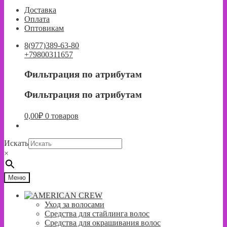
к
к
Доставка
навигации
содержимому
Оплата
Оптовикам
8(977)389-63-80
+79800311657
Фильтрация по атрибутам
Фильтрация по атрибутам
0,00
₽
0 товаров
Искать
×
Меню
Уход за волосами
Средства для стайлинга волос
Средства для окрашивания волос