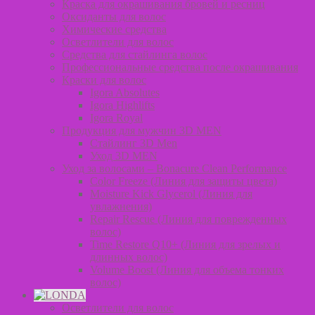
Краска для окрашивания бровей и ресниц
Оксиданты для волос
Химические средства
Осветлители для волос
Средства для стайлинга волос
Профессиональные средства после окрашивания
Краски для волос
Igora Absolutes
Igora Highlifts
Igora Royal
Продукция для мужчин 3D MEN
Стайлинг 3D Men
Уход 3D MEN
Уход за волосами – Bonacure Clean Performance
Color Freeze (Линия для защиты цвета)
Moisture Kick Glycerol (Линия для
увлажнения)
Repair Rescue (Линия для поврежденных
волос)
Time Restore Q10+ (Линия для зрелых и
длинных волос)
Volume Boost (Линия для объема тонких
волос)
Осветлители для волос