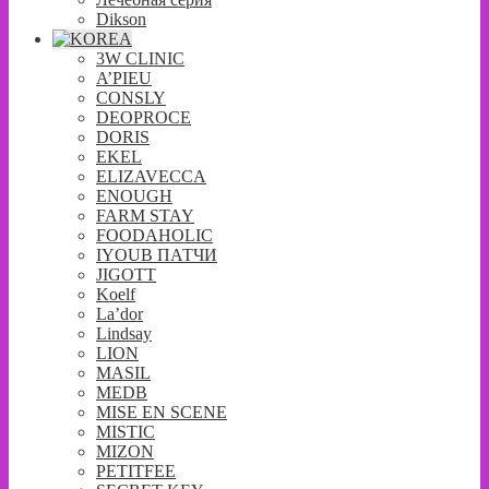
Dikson
3W CLINIC
A’PIEU
CONSLY
DEOPROCE
DORIS
EKEL
ELIZAVECCA
ENOUGH
FARM STAY
FOODAHOLIC
IYOUB ПАТЧИ
JIGOTT
Koelf
La’dor
Lindsay
LION
MASIL
MEDB
MISE EN SCENE
MISTIC
MIZON
PETITFEE