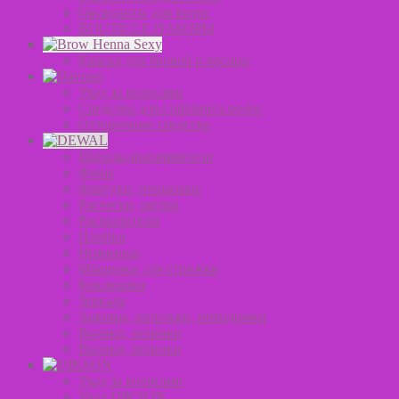
Оксиданты для волос
BOUTICLE НАБОРЫ
Краска для бровей и ресниц
Уход за волосами
Средства для стайлинга волос
Оттеночные средства
Щипцы-выпрямители
Фены
Фартуки, пеньюары
Расчески, щетки
Распылители
Плойки
Ножницы
Машинки для стрижки
Коклюшки
Зеркала
Зажимы, шпильки, невидимки
Валики, резинки
Валики, резинки
Уход за волосами
Уход DIKSON