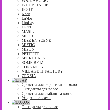
FOODAHOLIC
IYOUB ПАТЧИ
JIGOTT
Koelf
La’dor
Lindsay
LION
MASIL
MEDB
MISE EN SCENE
MISTIC
MIZON
PETITFEE
SECRET KEY
SOME BY MI
TONYMOLY
VILLAGE 11 FACTORY
ZENZIA
Средства для окрашивания волос
Оксиданты для волос
Средства для стайлинга волос
Уход за волосами
Оксиданты для волос