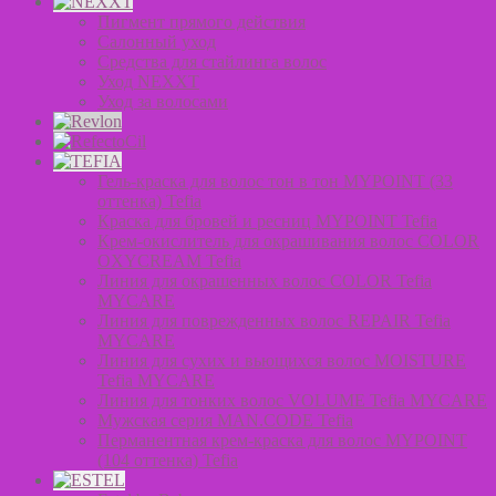
Пигмент прямого действия
Салонный уход
Средства для стайлинга волос
Уход NEXXT
Уход за волосами
Гель-краска для волос тон в тон MYPOINT (33
оттенка) Tefia
Краска для бровей и ресниц MYPOINT Tefia
Крем-окислитель для окрашивания волос COLOR
OXYCREAM Tefia
Линия для окрашенных волос COLOR Tefia
MYCARE
Линия для поврежденных волос REPAIR Tefia
MYCARE
Линия для сухих и вьющихся волос MOISTURE
Tefia MYCARE
Линия для тонких волос VOLUME Tefia MYCARE
Мужская серия MAN.CODE Tefia
Перманентная крем-краска для волос MYPOINT
(104 оттенка) Tefia