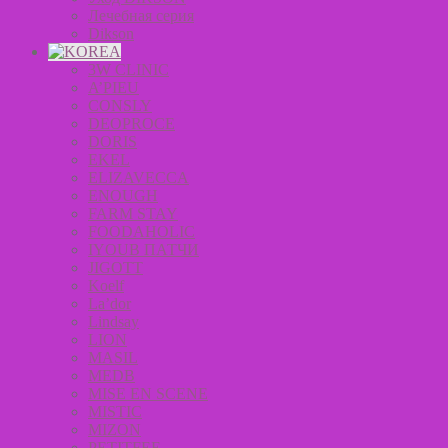
Лечебная серия
Dikson
3W CLINIC
A’PIEU
CONSLY
DEOPROCE
DORIS
EKEL
ELIZAVECCA
ENOUGH
FARM STAY
FOODAHOLIC
IYOUB ПАТЧИ
JIGOTT
Koelf
La’dor
Lindsay
LION
MASIL
MEDB
MISE EN SCENE
MISTIC
MIZON
PETITFEE