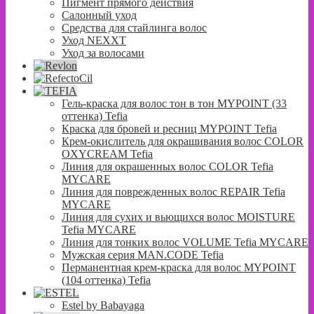
Пигмент прямого действия
Салонный уход
Средства для стайлинга волос
Уход NEXXT
Уход за волосами
Гель-краска для волос тон в тон MYPOINT (33
оттенка) Tefia
Краска для бровей и ресниц MYPOINT Tefia
Крем-окислитель для окрашивания волос COLOR
OXYCREAM Tefia
Линия для окрашенных волос COLOR Tefia
MYCARE
Линия для поврежденных волос REPAIR Tefia
MYCARE
Линия для сухих и вьющихся волос MOISTURE
Tefia MYCARE
Линия для тонких волос VOLUME Tefia MYCARE
Мужская серия MAN.CODE Tefia
Перманентная крем-краска для волос MYPOINT
(104 оттенка) Tefia
Estel by Babayaga