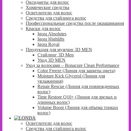
Оксиданты для волос
Химические средства
Осветлители для волос
Средства для стайлинга волос
Профессиональные средства после окрашивания
Краски для волос
Igora Absolutes
Igora Highlifts
Igora Royal
Продукция для мужчин 3D MEN
Стайлинг 3D Men
Уход 3D MEN
Уход за волосами – Bonacure Clean Performance
Color Freeze (Линия для защиты цвета)
Moisture Kick Glycerol (Линия для
увлажнения)
Repair Rescue (Линия для поврежденных
волос)
Time Restore Q10+ (Линия для зрелых и
длинных волос)
Volume Boost (Линия для объема тонких
волос)
Осветлители для волос
Средства для стайлинга волос