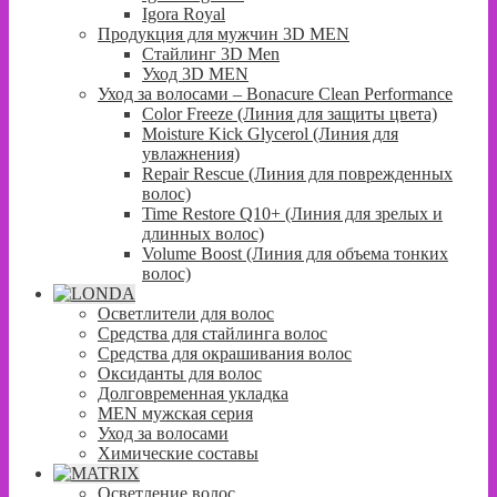
Igora Royal
Продукция для мужчин 3D MEN
Стайлинг 3D Men
Уход 3D MEN
Уход за волосами – Bonacure Clean Performance
Color Freeze (Линия для защиты цвета)
Moisture Kick Glycerol (Линия для
увлажнения)
Repair Rescue (Линия для поврежденных
волос)
Time Restore Q10+ (Линия для зрелых и
длинных волос)
Volume Boost (Линия для объема тонких
волос)
Осветлители для волос
Средства для стайлинга волос
Средства для окрашивания волос
Оксиданты для волос
Долговременная укладка
MEN мужская серия
Уход за волосами
Химические составы
Осветление волос