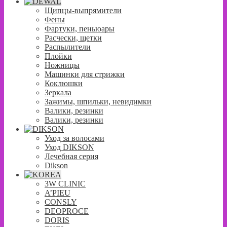
Щипцы-выпрямители
Фены
Фартуки, пеньюары
Расчески, щетки
Распылители
Плойки
Ножницы
Машинки для стрижки
Коклюшки
Зеркала
Зажимы, шпильки, невидимки
Валики, резинки
Валики, резинки
Уход за волосами
Уход DIKSON
Лечебная серия
Dikson
3W CLINIC
A’PIEU
CONSLY
DEOPROCE
DORIS