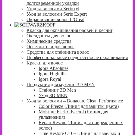
долговременной укладки
Уход за волосами Serioxyl
Уход за волосами Serie Expert
Окрашивание волос L’Oreal
Краска для окрашивания бровей и ресниц
Оксиданты для волос
Химические средства
Осветлители для волос
Средства для стайлинга волос
Профессиональные средства после окрашивания
Краски для волос
Igora Absolutes
Igora Highlifts
Igora Royal
Продукция для мужчин 3D MEN
Стайлинг 3D Men
Уход 3D MEN
Уход за волосами – Bonacure Clean Performance
Color Freeze (Линия для защиты цвета)
Moisture Kick Glycerol (Линия для
увлажнения)
Repair Rescue (Линия для поврежденных
волос)
Time Restore Q10+ (Линия для зрелых и