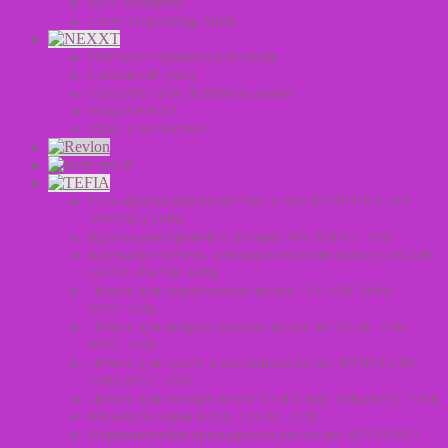
Hair Treatment
Color Depositing Mask
Пигмент прямого действия
Салонный уход
Средства для стайлинга волос
Уход NEXXT
Уход за волосами
Гель-краска для волос тон в тон MYPOINT (33
оттенка) Tefia
Краска для бровей и ресниц MYPOINT Tefia
Крем-окислитель для окрашивания волос COLOR
OXYCREAM Tefia
Линия для окрашенных волос COLOR Tefia
MYCARE
Линия для поврежденных волос REPAIR Tefia
MYCARE
Линия для сухих и вьющихся волос MOISTURE
Tefia MYCARE
Линия для тонких волос VOLUME Tefia MYCARE
Мужская серия MAN.CODE Tefia
Перманентная крем-краска для волос MYPOINT