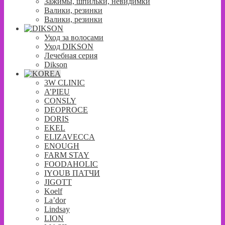
Зажимы, шпильки, невидимки
Валики, резинки
Валики, резинки
Уход за волосами
Уход DIKSON
Лечебная серия
Dikson
3W CLINIC
A’PIEU
CONSLY
DEOPROCE
DORIS
EKEL
ELIZAVECCA
ENOUGH
FARM STAY
FOODAHOLIC
IYOUB ПАТЧИ
JIGOTT
Koelf
La’dor
Lindsay
LION