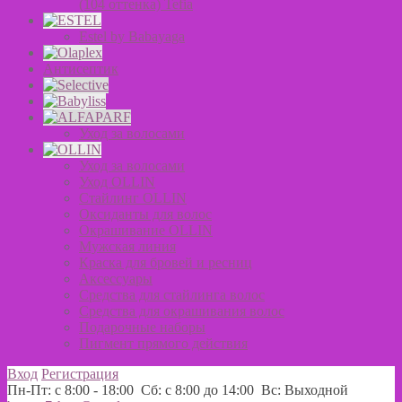
(104 оттенка) Tefia
Estel by Babayaga
Антисептик
Уход за волосами
Уход за волосами
Уход OLLIN
Стайлинг OLLIN
Оксиданты для волос
Окрашивание OLLIN
Мужская линия
Краска для бровей и ресниц
Аксессуары
Средства для стайлинга волос
Средства для окрашивания волос
Подарочные наборы
Пигмент прямого действия
Вход
Регистрация
Пн-Пт: с 8:00 - 18:00 Сб: с 8:00 до 14:00 Вс: Выходной