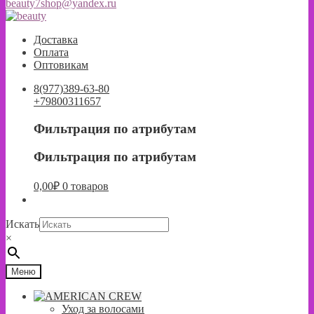
beauty7shop@yandex.ru
Перейти
Перейти
к
к
Доставка
навигации
содержимому
Оплата
Оптовикам
8(977)389-63-80
+79800311657
Фильтрация по атрибутам
Фильтрация по атрибутам
0,00
₽
0 товаров
Искать
×
Меню
Уход за волосами