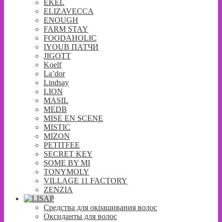
EKEL
ELIZAVECCA
ENOUGH
FARM STAY
FOODAHOLIC
IYOUB ПАТЧИ
JIGOTT
Koelf
La’dor
Lindsay
LION
MASIL
MEDB
MISE EN SCENE
MISTIC
MIZON
PETITFEE
SECRET KEY
SOME BY MI
TONYMOLY
VILLAGE 11 FACTORY
ZENZIA
Средства для окрашивания волос
Оксиданты для волос