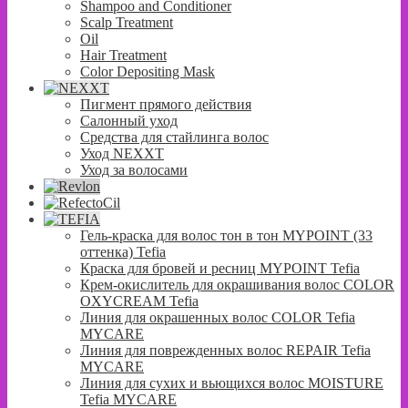
Shampoo and Conditioner
Scalp Treatment
Oil
Hair Treatment
Color Depositing Mask
Пигмент прямого действия
Салонный уход
Средства для стайлинга волос
Уход NEXXT
Уход за волосами
Гель-краска для волос тон в тон MYPOINT (33
оттенка) Tefia
Краска для бровей и ресниц MYPOINT Tefia
Крем-окислитель для окрашивания волос COLOR
OXYCREAM Tefia
Линия для окрашенных волос COLOR Tefia
MYCARE
Линия для поврежденных волос REPAIR Tefia
MYCARE
Линия для сухих и вьющихся волос MOISTURE
Tefia MYCARE