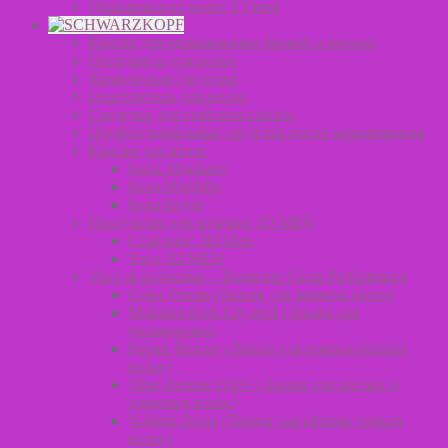
Окрашивание волос L’Oreal
Краска для окрашивания бровей и ресниц
Оксиданты для волос
Химические средства
Осветлители для волос
Средства для стайлинга волос
Профессиональные средства после окрашивания
Краски для волос
Igora Absolutes
Igora Highlifts
Igora Royal
Продукция для мужчин 3D MEN
Стайлинг 3D Men
Уход 3D MEN
Уход за волосами – Bonacure Clean Performance
Color Freeze (Линия для защиты цвета)
Moisture Kick Glycerol (Линия для
увлажнения)
Repair Rescue (Линия для поврежденных
волос)
Time Restore Q10+ (Линия для зрелых и
длинных волос)
Volume Boost (Линия для объема тонких
волос)