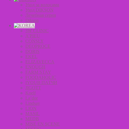
Уход за волосами
Уход DIKSON
Лечебная серия
Dikson
3W CLINIC
A’PIEU
CONSLY
DEOPROCE
DORIS
EKEL
ELIZAVECCA
ENOUGH
FARM STAY
FOODAHOLIC
IYOUB ПАТЧИ
JIGOTT
Koelf
La’dor
Lindsay
LION
MASIL
MEDB
MISE EN SCENE