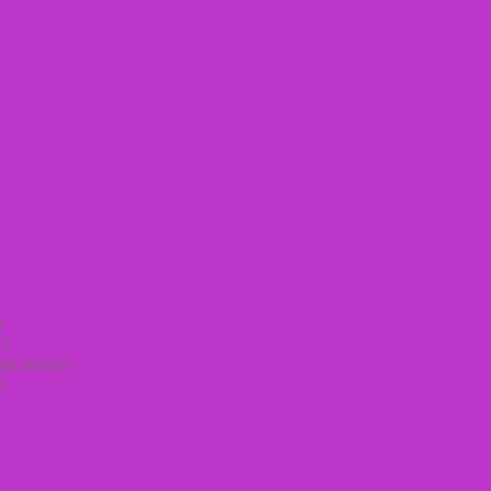
)
с)
ых волос)
)