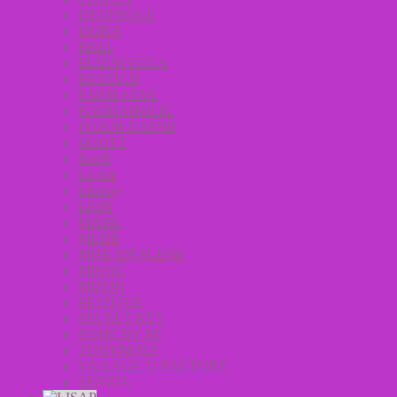
DEOPROCE
DORIS
EKEL
ELIZAVECCA
ENOUGH
FARM STAY
FOODAHOLIC
IYOUB ПАТЧИ
JIGOTT
Koelf
La’dor
Lindsay
LION
MASIL
MEDB
MISE EN SCENE
MISTIC
MIZON
PETITFEE
SECRET KEY
SOME BY MI
TONYMOLY
VILLAGE 11 FACTORY
ZENZIA