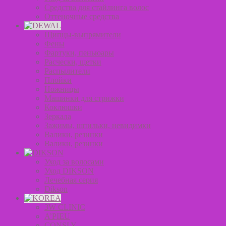
Средства для стайлинга волос
Оттеночные средства
Щипцы-выпрямители
Фены
Фартуки, пеньюары
Расчески, щетки
Распылители
Плойки
Ножницы
Машинки для стрижки
Коклюшки
Зеркала
Зажимы, шпильки, невидимки
Валики, резинки
Валики, резинки
Уход за волосами
Уход DIKSON
Лечебная серия
Dikson
3W CLINIC
A’PIEU
CONSLY