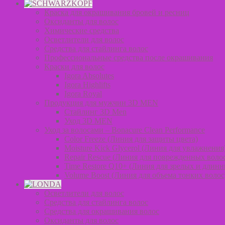
Краска для окрашивания бровей и ресниц
Оксиданты для волос
Химические средства
Осветлители для волос
Средства для стайлинга волос
Профессиональные средства после окрашивания
Краски для волос
Igora Absolutes
Igora Highlifts
Igora Royal
Продукция для мужчин 3D MEN
Стайлинг 3D Men
Уход 3D MEN
Уход за волосами – Bonacure Clean Performance
Color Freeze (Линия для защиты цвета)
Moisture Kick Glycerol (Линия для увлажнения
Repair Rescue (Линия для поврежденных воло
Time Restore Q10+ (Линия для зрелых и длинн
Volume Boost (Линия для объема тонких волос
Осветлители для волос
Средства для стайлинга волос
Средства для окрашивания волос
Оксиданты для волос