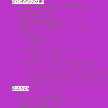
Краска для окрашивания бровей и ресниц
Оксиданты для волос
Химические средства
Осветлители для волос
Средства для стайлинга волос
Профессиональные средства после окрашивания
Краски для волос
Igora Absolutes
Igora Highlifts
Igora Royal
Продукция для мужчин 3D MEN
Стайлинг 3D Men
Уход 3D MEN
Уход за волосами – Bonacure Clean Performance
Color Freeze (Линия для защиты цвета)
Moisture Kick Glycerol (Линия для увлажнения
Repair Rescue (Линия для поврежденных воло
Time Restore Q10+ (Линия для зрелых и длинн
Volume Boost (Линия для объема тонких волос
Осветлители для волос
Средства для стайлинга волос
Средства для окрашивания волос
Оксиданты для волос