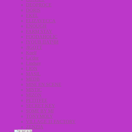
DEOPROCE
DORIS
EKEL
ELIZAVECCA
ENOUGH
FARM STAY
FOODAHOLIC
IYOUB ПАТЧИ
JIGOTT
Koelf
La’dor
Lindsay
LION
MASIL
MEDB
MISE EN SCENE
MISTIC
MIZON
PETITFEE
SECRET KEY
SOME BY MI
TONYMOLY
VILLAGE 11 FACTORY
ZENZIA