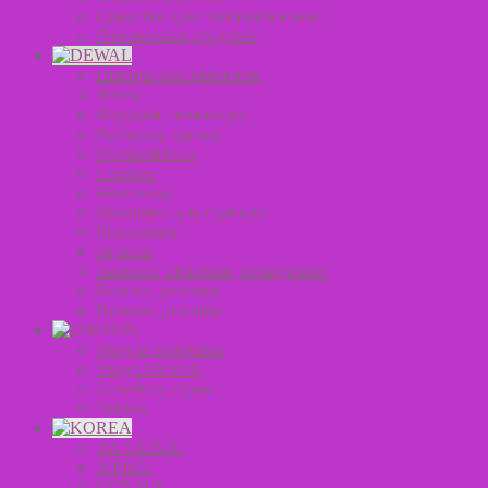
Средства для стайлинга волос
Оттеночные средства
Щипцы-выпрямители
Фены
Фартуки, пеньюары
Расчески, щетки
Распылители
Плойки
Ножницы
Машинки для стрижки
Коклюшки
Зеркала
Зажимы, шпильки, невидимки
Валики, резинки
Валики, резинки
Уход за волосами
Уход DIKSON
Лечебная серия
Dikson
3W CLINIC
A’PIEU
CONSLY