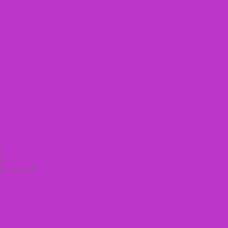
)
с)
ых волос)
)