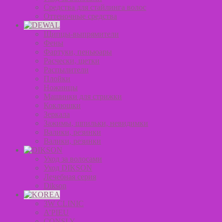
Средства для стайлинга волос
Оттеночные средства
Щипцы-выпрямители
Фены
Фартуки, пеньюары
Расчески, щетки
Распылители
Плойки
Ножницы
Машинки для стрижки
Коклюшки
Зеркала
Зажимы, шпильки, невидимки
Валики, резинки
Валики, резинки
Уход за волосами
Уход DIKSON
Лечебная серия
Dikson
3W CLINIC
A’PIEU
CONSLY