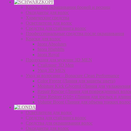
Краска для окрашивания бровей и ресниц
Оксиданты для волос
Химические средства
Осветлители для волос
Средства для стайлинга волос
Профессиональные средства после окрашивания
Краски для волос
Igora Absolutes
Igora Highlifts
Igora Royal
Продукция для мужчин 3D MEN
Стайлинг 3D Men
Уход 3D MEN
Уход за волосами – Bonacure Clean Performance
Color Freeze (Линия для защиты цвета)
Moisture Kick Glycerol (Линия для увлажнения
Repair Rescue (Линия для поврежденных воло
Time Restore Q10+ (Линия для зрелых и длинн
Volume Boost (Линия для объема тонких волос
Осветлители для волос
Средства для стайлинга волос
Средства для окрашивания волос
Оксиданты для волос