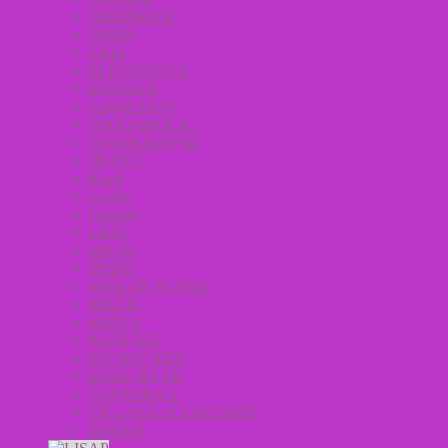
DEOPROCE
DORIS
EKEL
ELIZAVECCA
ENOUGH
FARM STAY
FOODAHOLIC
IYOUB ПАТЧИ
JIGOTT
Koelf
La’dor
Lindsay
LION
MASIL
MEDB
MISE EN SCENE
MISTIC
MIZON
PETITFEE
SECRET KEY
SOME BY MI
TONYMOLY
VILLAGE 11 FACTORY
ZENZIA