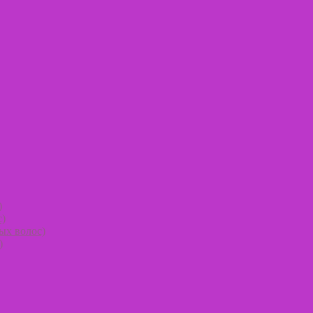
)
с)
ых волос)
)