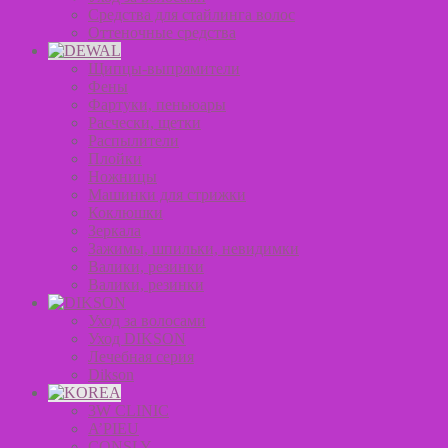
Средства для стайлинга волос
Оттеночные средства
Щипцы-выпрямители
Фены
Фартуки, пеньюары
Расчески, щетки
Распылители
Плойки
Ножницы
Машинки для стрижки
Коклюшки
Зеркала
Зажимы, шпильки, невидимки
Валики, резинки
Валики, резинки
Уход за волосами
Уход DIKSON
Лечебная серия
Dikson
3W CLINIC
A’PIEU
CONSLY