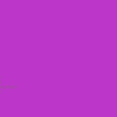
)
с)
ых волос)
)