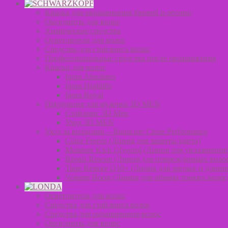
Краска для окрашивания бровей и ресниц
Оксиданты для волос
Химические средства
Осветлители для волос
Средства для стайлинга волос
Профессиональные средства после окрашивания
Краски для волос
Igora Absolutes
Igora Highlifts
Igora Royal
Продукция для мужчин 3D MEN
Стайлинг 3D Men
Уход 3D MEN
Уход за волосами – Bonacure Clean Performance
Color Freeze (Линия для защиты цвета)
Moisture Kick Glycerol (Линия для увлажнения
Repair Rescue (Линия для поврежденных воло
Time Restore Q10+ (Линия для зрелых и длинн
Volume Boost (Линия для объема тонких волос
Осветлители для волос
Средства для стайлинга волос
Средства для окрашивания волос
Оксиданты для волос