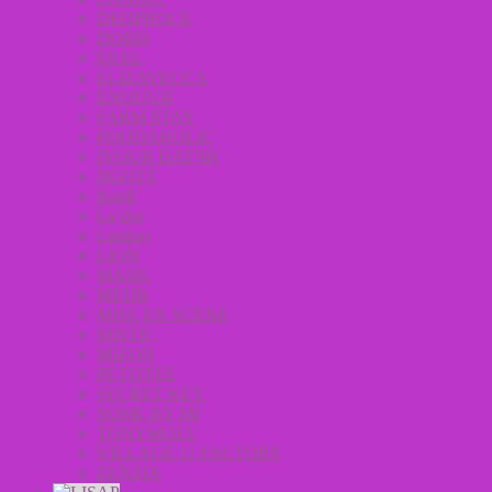
DEOPROCE
DORIS
EKEL
ELIZAVECCA
ENOUGH
FARM STAY
FOODAHOLIC
IYOUB ПАТЧИ
JIGOTT
Koelf
La’dor
Lindsay
LION
MASIL
MEDB
MISE EN SCENE
MISTIC
MIZON
PETITFEE
SECRET KEY
SOME BY MI
TONYMOLY
VILLAGE 11 FACTORY
ZENZIA