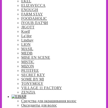
EKEL
ELIZAVECCA
ENOUGH
FARM STAY
FOODAHOLIC
IYOUB ПАТЧИ
JIGOTT
Koelf
La’dor
Lindsay
LION
MASIL
MEDB
MISE EN SCENE
MISTIC
MIZON
PETITFEE
SECRET KEY
SOME BY MI
TONYMOLY
VILLAGE 11 FACTORY
ZENZIA
Средства для окрашивания волос
Оксиданты для волос