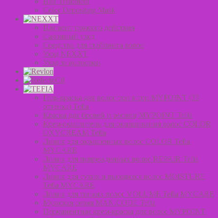
Hair Treatment
Color Depositing Mask
Пигмент прямого действия
Салонный уход
Средства для стайлинга волос
Уход NEXXT
Уход за волосами
Гель-краска для волос тон в тон MYPOINT (33
оттенка) Tefia
Краска для бровей и ресниц MYPOINT Tefia
Крем-окислитель для окрашивания волос COLOR
OXYCREAM Tefia
Линия для окрашенных волос COLOR Tefia
MYCARE
Линия для поврежденных волос REPAIR Tefia
MYCARE
Линия для сухих и вьющихся волос MOISTURE
Tefia MYCARE
Линия для тонких волос VOLUME Tefia MYCARE
Мужская серия MAN.CODE Tefia
Перманентная крем-краска для волос MYPOINT