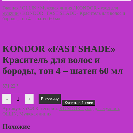
Главная
/
OLLIN
/
Мужская линия
/
KONDOR - уход для
мужчин
/
KONDOR «FAST SHADE» Краситель для волос и
бороды, тон 4 – шатен 60 мл
KONDOR «FAST SHADE»
Краситель для волос и
бороды, тон 4 – шатен 60 мл
571,22
₽
Количество
-
+
В корзину
товара
Купить в 1 клик
KONDOR
Артикул:
35349
Категории:
KONDOR - уход для мужчин
,
«FAST
OLLIN
,
Мужская линия
SHADE»
Краситель
для
Похожие
волос