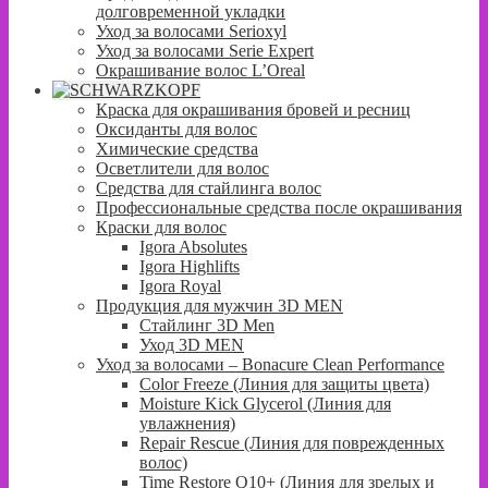
долговременной укладки
Уход за волосами Serioxyl
Уход за волосами Serie Expert
Окрашивание волос L’Oreal
Краска для окрашивания бровей и ресниц
Оксиданты для волос
Химические средства
Осветлители для волос
Средства для стайлинга волос
Профессиональные средства после окрашивания
Краски для волос
Igora Absolutes
Igora Highlifts
Igora Royal
Продукция для мужчин 3D MEN
Стайлинг 3D Men
Уход 3D MEN
Уход за волосами – Bonacure Clean Performance
Color Freeze (Линия для защиты цвета)
Moisture Kick Glycerol (Линия для
увлажнения)
Repair Rescue (Линия для поврежденных
волос)
Time Restore Q10+ (Линия для зрелых и