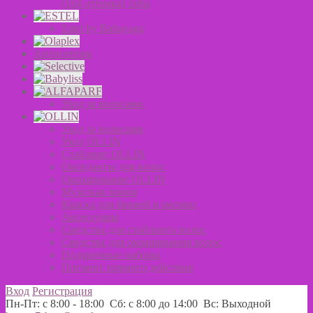
(104 оттенка) Tefia
Estel by Babayaga
Антисептик
Уход за волосами
Уход за волосами
Уход OLLIN
Стайлинг OLLIN
Оксиданты для волос
Окрашивание OLLIN
Мужская линия
Краска для бровей и ресниц
Аксессуары
Средства для стайлинга волос
Средства для окрашивания волос
Подарочные наборы
Пигмент прямого действия
Вход
Регистрация
Пн-Пт: с 8:00 - 18:00 Сб: с 8:00 до 14:00 Вс: Выходной