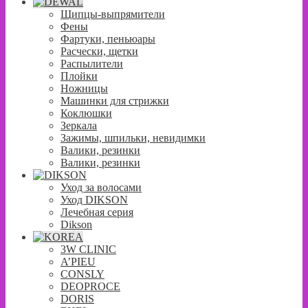
Щипцы-выпрямители
Фены
Фартуки, пеньюары
Расчески, щетки
Распылители
Плойки
Ножницы
Машинки для стрижки
Коклюшки
Зеркала
Зажимы, шпильки, невидимки
Валики, резинки
Валики, резинки
Уход за волосами
Уход DIKSON
Лечебная серия
Dikson
3W CLINIC
A’PIEU
CONSLY
DEOPROCE
DORIS