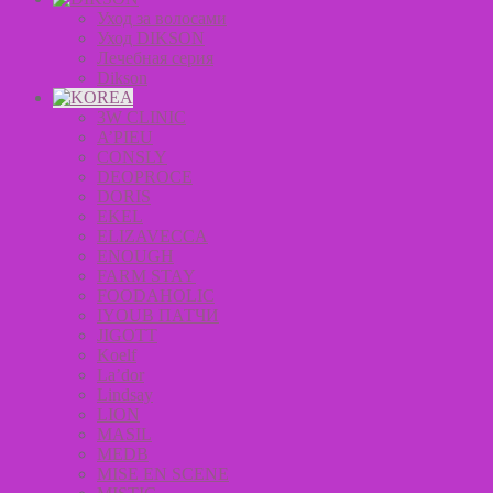
Уход за волосами
Уход DIKSON
Лечебная серия
Dikson
3W CLINIC
A’PIEU
CONSLY
DEOPROCE
DORIS
EKEL
ELIZAVECCA
ENOUGH
FARM STAY
FOODAHOLIC
IYOUB ПАТЧИ
JIGOTT
Koelf
La’dor
Lindsay
LION
MASIL
MEDB
MISE EN SCENE