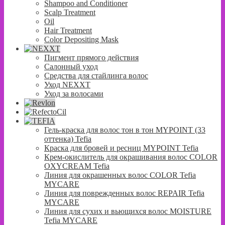
Shampoo and Conditioner
Scalp Treatment
Oil
Hair Treatment
Color Depositing Mask
Пигмент прямого действия
Салонный уход
Средства для стайлинга волос
Уход NEXXT
Уход за волосами
Гель-краска для волос тон в тон MYPOINT (33
оттенка) Tefia
Краска для бровей и ресниц MYPOINT Tefia
Крем-окислитель для окрашивания волос COLOR
OXYCREAM Tefia
Линия для окрашенных волос COLOR Tefia
MYCARE
Линия для поврежденных волос REPAIR Tefia
MYCARE
Линия для сухих и вьющихся волос MOISTURE
Tefia MYCARE