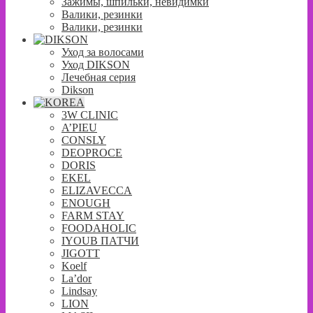
Зажимы, шпильки, невидимки
Валики, резинки
Валики, резинки
Уход за волосами
Уход DIKSON
Лечебная серия
Dikson
3W CLINIC
A’PIEU
CONSLY
DEOPROCE
DORIS
EKEL
ELIZAVECCA
ENOUGH
FARM STAY
FOODAHOLIC
IYOUB ПАТЧИ
JIGOTT
Koelf
La’dor
Lindsay
LION