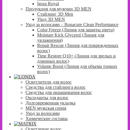
Igora Royal
Продукция для мужчин 3D MEN
Стайлинг 3D Men
Уход 3D MEN
Уход за волосами – Bonacure Clean Performance
Color Freeze (Линия для защиты цвета)
Moisture Kick Glycerol (Линия для
увлажнения)
Repair Rescue (Линия для поврежденных
волос)
Time Restore Q10+ (Линия для зрелых и
длинных волос)
Volume Boost (Линия для объема тонких
волос)
Осветлители для волос
Средства для стайлинга волос
Средства для окрашивания волос
Оксиданты для волос
Долговременная укладка
MEN мужская серия
Уход за волосами
Химические составы
Осветление волос