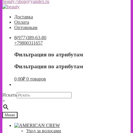
beauty7shop@yandex.ru
Перейти
Перейти
к
к
Доставка
навигации
содержимому
Оплата
Оптовикам
8(977)389-63-80
+79800311657
Фильтрация по атрибутам
Фильтрация по атрибутам
0,00
₽
0 товаров
Искать
×
Меню
Уход за волосами