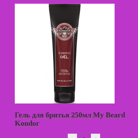
и
бороды,
тон
4
-
шатен
60
мл
Гель для бритья 250мл My Beard
Kondor
Количество