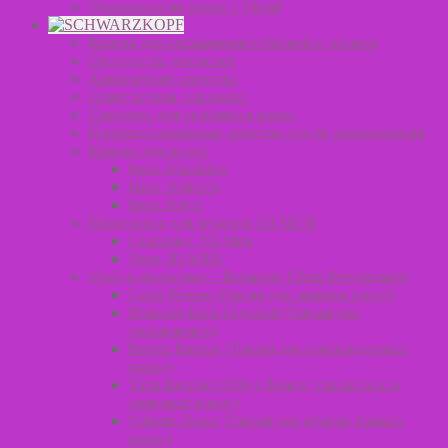
Окрашивание волос L’Oreal
Краска для окрашивания бровей и ресниц
Оксиданты для волос
Химические средства
Осветлители для волос
Средства для стайлинга волос
Профессиональные средства после окрашивания
Краски для волос
Igora Absolutes
Igora Highlifts
Igora Royal
Продукция для мужчин 3D MEN
Стайлинг 3D Men
Уход 3D MEN
Уход за волосами – Bonacure Clean Performance
Color Freeze (Линия для защиты цвета)
Moisture Kick Glycerol (Линия для
увлажнения)
Repair Rescue (Линия для поврежденных
волос)
Time Restore Q10+ (Линия для зрелых и
длинных волос)
Volume Boost (Линия для объема тонких
волос)