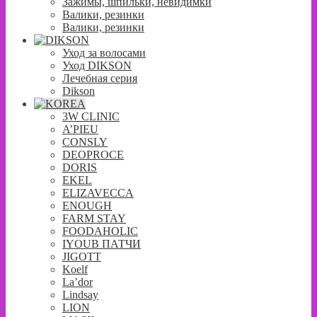
Зажимы, шпильки, невидимки
Валики, резинки
Валики, резинки
Уход за волосами
Уход DIKSON
Лечебная серия
Dikson
3W CLINIC
A’PIEU
CONSLY
DEOPROCE
DORIS
EKEL
ELIZAVECCA
ENOUGH
FARM STAY
FOODAHOLIC
IYOUB ПАТЧИ
JIGOTT
Koelf
La’dor
Lindsay
LION