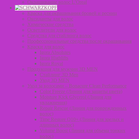
Окрашивание волос L’Oreal
Краска для окрашивания бровей и ресниц
Оксиданты для волос
Химические средства
Осветлители для волос
Средства для стайлинга волос
Профессиональные средства после окрашивания
Краски для волос
Igora Absolutes
Igora Highlifts
Igora Royal
Продукция для мужчин 3D MEN
Стайлинг 3D Men
Уход 3D MEN
Уход за волосами – Bonacure Clean Performance
Color Freeze (Линия для защиты цвета)
Moisture Kick Glycerol (Линия для
увлажнения)
Repair Rescue (Линия для поврежденных
волос)
Time Restore Q10+ (Линия для зрелых и
длинных волос)
Volume Boost (Линия для объема тонких
волос)