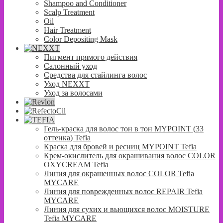
Shampoo and Conditioner
Scalp Treatment
Oil
Hair Treatment
Color Depositing Mask
Пигмент прямого действия
Салонный уход
Средства для стайлинга волос
Уход NEXXT
Уход за волосами
Гель-краска для волос тон в тон MYPOINT (33
оттенка) Tefia
Краска для бровей и ресниц MYPOINT Tefia
Крем-окислитель для окрашивания волос COLOR
OXYCREAM Tefia
Линия для окрашенных волос COLOR Tefia
MYCARE
Линия для поврежденных волос REPAIR Tefia
MYCARE
Линия для сухих и вьющихся волос MOISTURE
Tefia MYCARE