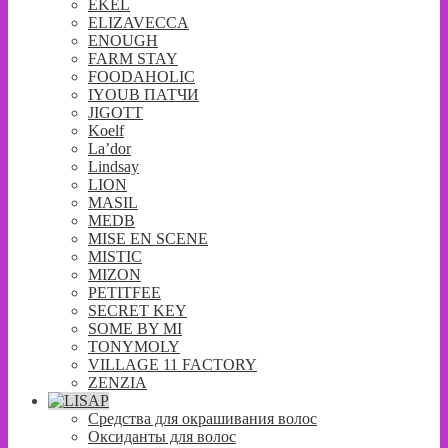
EKEL
ELIZAVECCA
ENOUGH
FARM STAY
FOODAHOLIC
IYOUB ПАТЧИ
JIGOTT
Koelf
La’dor
Lindsay
LION
MASIL
MEDB
MISE EN SCENE
MISTIC
MIZON
PETITFEE
SECRET KEY
SOME BY MI
TONYMOLY
VILLAGE 11 FACTORY
ZENZIA
Средства для окрашивания волос
Оксиданты для волос