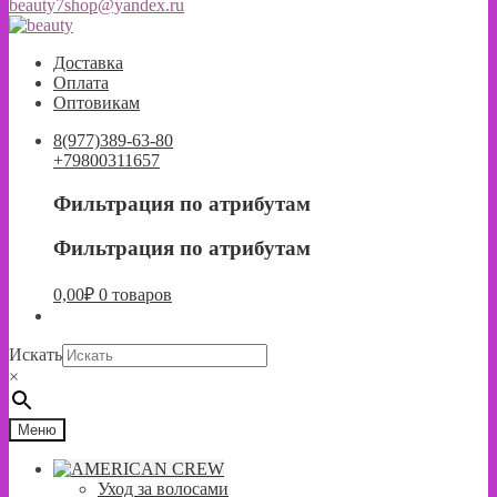
beauty7shop@yandex.ru
Перейти
Перейти
к
к
Доставка
навигации
содержимому
Оплата
Оптовикам
8(977)389-63-80
+79800311657
Фильтрация по атрибутам
Фильтрация по атрибутам
0,00
₽
0 товаров
Искать
×
Меню
Уход за волосами