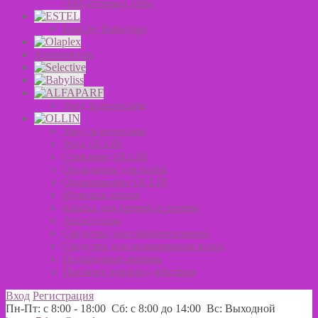
(104 оттенка) Tefia
Estel by Babayaga
Антисептик
Уход за волосами
Уход за волосами
Уход OLLIN
Стайлинг OLLIN
Оксиданты для волос
Окрашивание OLLIN
Мужская линия
Краска для бровей и ресниц
Аксессуары
Средства для стайлинга волос
Средства для окрашивания волос
Подарочные наборы
Пигмент прямого действия
Вход
Регистрация
Пн-Пт: с 8:00 - 18:00 Сб: с 8:00 до 14:00 Вс: Выходной