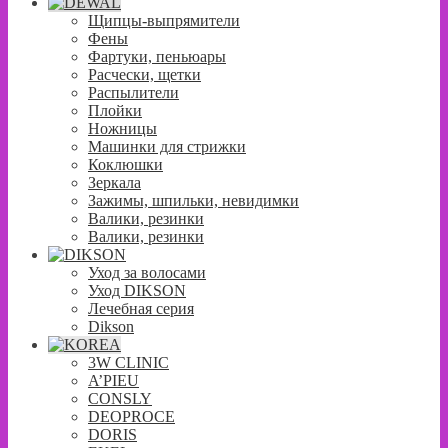
Щипцы-выпрямители
Фены
Фартуки, пеньюары
Расчески, щетки
Распылители
Плойки
Ножницы
Машинки для стрижки
Коклюшки
Зеркала
Зажимы, шпильки, невидимки
Валики, резинки
Валики, резинки
Уход за волосами
Уход DIKSON
Лечебная серия
Dikson
3W CLINIC
A’PIEU
CONSLY
DEOPROCE
DORIS