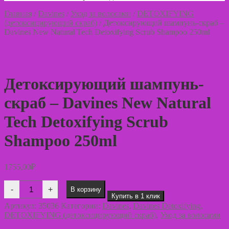
Главная
/
Davines
/
Уход за волосами
/
DETOXIFYING
(детоксицирующий скраб)
/
Детоксирующий шампунь-скраб –
Davines New Natural Tech Detoxifying Scrub Shampoo 250ml
Детоксирующий шампунь-
скраб – Davines New Natural
Tech Detoxifying Scrub
Shampoo 250ml
1755,00
₽
Количество
-
+
В корзину
товара
Купить в 1 клик
Детоксирующий
Артикул:
35036
Категории:
Davines
,
Davines Detoxifying
,
шампунь-
DETOXIFYING (детоксицирующий скраб)
,
Уход за волосами
скраб
-