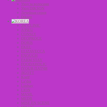
Уход за волосами
Уход DIKSON
Лечебная серия
Dikson
3W CLINIC
A’PIEU
CONSLY
DEOPROCE
DORIS
EKEL
ELIZAVECCA
ENOUGH
FARM STAY
FOODAHOLIC
IYOUB ПАТЧИ
JIGOTT
Koelf
La’dor
Lindsay
LION
MASIL
MEDB
MISE EN SCENE