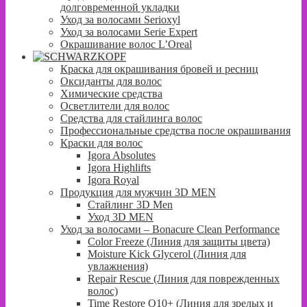
долговременной укладки
Уход за волосами Serioxyl
Уход за волосами Serie Expert
Окрашивание волос L’Oreal
Краска для окрашивания бровей и ресниц
Оксиданты для волос
Химические средства
Осветлители для волос
Средства для стайлинга волос
Профессиональные средства после окрашивания
Краски для волос
Igora Absolutes
Igora Highlifts
Igora Royal
Продукция для мужчин 3D MEN
Стайлинг 3D Men
Уход 3D MEN
Уход за волосами – Bonacure Clean Performance
Color Freeze (Линия для защиты цвета)
Moisture Kick Glycerol (Линия для
увлажнения)
Repair Rescue (Линия для поврежденных
волос)
Time Restore Q10+ (Линия для зрелых и