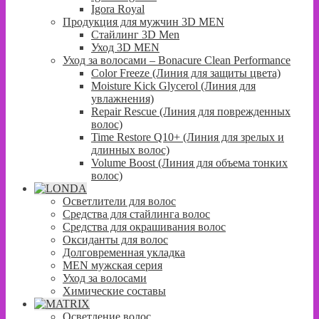
Igora Royal
Продукция для мужчин 3D MEN
Стайлинг 3D Men
Уход 3D MEN
Уход за волосами – Bonacure Clean Performance
Color Freeze (Линия для защиты цвета)
Moisture Kick Glycerol (Линия для
увлажнения)
Repair Rescue (Линия для поврежденных
волос)
Time Restore Q10+ (Линия для зрелых и
длинных волос)
Volume Boost (Линия для объема тонких
волос)
Осветлители для волос
Средства для стайлинга волос
Средства для окрашивания волос
Оксиданты для волос
Долговременная укладка
MEN мужская серия
Уход за волосами
Химические составы
Осветление волос