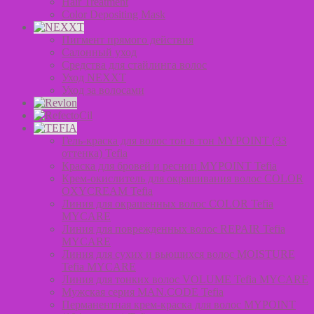
Hair Treatment
Color Depositing Mask
Пигмент прямого действия
Салонный уход
Средства для стайлинга волос
Уход NEXXT
Уход за волосами
Гель-краска для волос тон в тон MYPOINT (33
оттенка) Tefia
Краска для бровей и ресниц MYPOINT Tefia
Крем-окислитель для окрашивания волос COLOR
OXYCREAM Tefia
Линия для окрашенных волос COLOR Tefia
MYCARE
Линия для поврежденных волос REPAIR Tefia
MYCARE
Линия для сухих и вьющихся волос MOISTURE
Tefia MYCARE
Линия для тонких волос VOLUME Tefia MYCARE
Мужская серия MAN.CODE Tefia
Перманентная крем-краска для волос MYPOINT