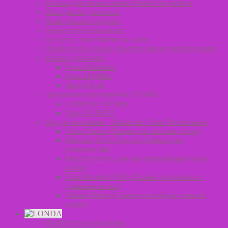
Краска для окрашивания бровей и ресниц
Оксиданты для волос
Химические средства
Осветлители для волос
Средства для стайлинга волос
Профессиональные средства после окрашивания
Краски для волос
Igora Absolutes
Igora Highlifts
Igora Royal
Продукция для мужчин 3D MEN
Стайлинг 3D Men
Уход 3D MEN
Уход за волосами – Bonacure Clean Performance
Color Freeze (Линия для защиты цвета)
Moisture Kick Glycerol (Линия для
увлажнения)
Repair Rescue (Линия для поврежденных
волос)
Time Restore Q10+ (Линия для зрелых и
длинных волос)
Volume Boost (Линия для объема тонких
волос)
Осветлители для волос