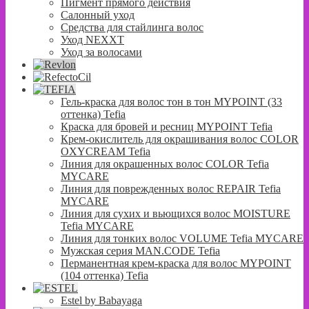
Пигмент прямого действия
Салонный уход
Средства для стайлинга волос
Уход NEXXT
Уход за волосами
Гель-краска для волос тон в тон MYPOINT (33
оттенка) Tefia
Краска для бровей и ресниц MYPOINT Tefia
Крем-окислитель для окрашивания волос COLOR
OXYCREAM Tefia
Линия для окрашенных волос COLOR Tefia
MYCARE
Линия для поврежденных волос REPAIR Tefia
MYCARE
Линия для сухих и вьющихся волос MOISTURE
Tefia MYCARE
Линия для тонких волос VOLUME Tefia MYCARE
Мужская серия MAN.CODE Tefia
Перманентная крем-краска для волос MYPOINT
(104 оттенка) Tefia
Estel by Babayaga