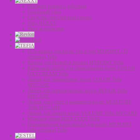
Пигмент прямого действия
Салонный уход
Средства для стайлинга волос
Уход NEXXT
Уход за волосами
Гель-краска для волос тон в тон MYPOINT (33
оттенка) Tefia
Краска для бровей и ресниц MYPOINT Tefia
Крем-окислитель для окрашивания волос COLOR
OXYCREAM Tefia
Линия для окрашенных волос COLOR Tefia
MYCARE
Линия для поврежденных волос REPAIR Tefia
MYCARE
Линия для сухих и вьющихся волос MOISTURE
Tefia MYCARE
Линия для тонких волос VOLUME Tefia MYCARE
Мужская серия MAN.CODE Tefia
Перманентная крем-краска для волос MYPOINT
(104 оттенка) Tefia