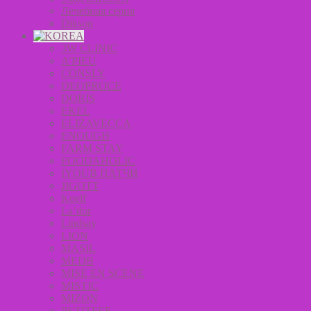
Лечебная серия
Dikson
3W CLINIC
A’PIEU
CONSLY
DEOPROCE
DORIS
EKEL
ELIZAVECCA
ENOUGH
FARM STAY
FOODAHOLIC
IYOUB ПАТЧИ
JIGOTT
Koelf
La’dor
Lindsay
LION
MASIL
MEDB
MISE EN SCENE
MISTIC
MIZON
PETITFEE