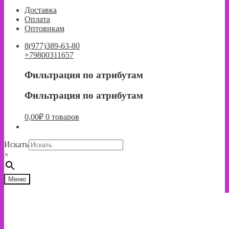
к
к
Доставка
навигации
содержимому
Оплата
Оптовикам
8(977)389-63-80
+79800311657
Фильтрация по атрибутам
Фильтрация по атрибутам
0,00
₽
0 товаров
Искать
×
Меню