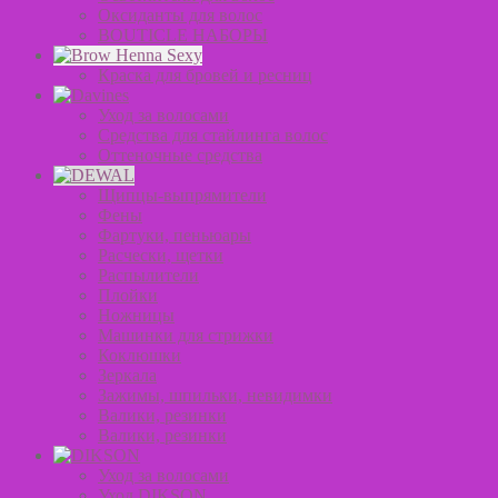
Оксиданты для волос
BOUTICLE НАБОРЫ
Краска для бровей и ресниц
Уход за волосами
Средства для стайлинга волос
Оттеночные средства
Щипцы-выпрямители
Фены
Фартуки, пеньюары
Расчески, щетки
Распылители
Плойки
Ножницы
Машинки для стрижки
Коклюшки
Зеркала
Зажимы, шпильки, невидимки
Валики, резинки
Валики, резинки
Уход за волосами
Уход DIKSON