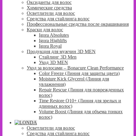
Оксиданты для волос
Химические средства
Осветлители для волос
Средства для стайлинга волос
Профессиональные средства после окрашивания
Краски для волос
Igora Absolutes
Igora Highlifts
Igora Royal
Продукция для мужчин 3D MEN
Стайлинг 3D Men
Уход 3D MEN
Уход за волосами – Bonacure Clean Performance
Color Freeze (Линия для защиты цвета)
Moisture Kick Glycerol (Линия для
увлажнения)
Repair Rescue (Линия для поврежденных
волос)
Time Restore Q10+ (Линия для зрелых и
длинных волос)
Volume Boost (Линия для объема тонких
волос)
Осветлители для волос
Средства для стайлинга волос