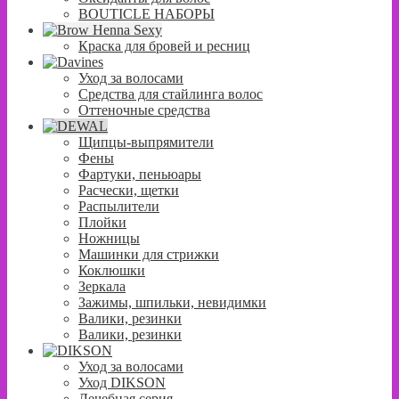
BOUTICLE НАБОРЫ
Краска для бровей и ресниц
Уход за волосами
Средства для стайлинга волос
Оттеночные средства
Щипцы-выпрямители
Фены
Фартуки, пеньюары
Расчески, щетки
Распылители
Плойки
Ножницы
Машинки для стрижки
Коклюшки
Зеркала
Зажимы, шпильки, невидимки
Валики, резинки
Валики, резинки
Уход за волосами
Уход DIKSON
Лечебная серия