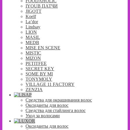
FOODAHOLIC
IYOUB ПАТЧИ
JIGOTT
Koelf
La’dor
Lindsay
LION
MASIL
MEDB
MISE EN SCENE
MISTIC
MIZON
PETITFEE
SECRET KEY
SOME BY MI
TONYMOLY
VILLAGE 11 FACTORY
ZENZIA
Средства для окрашивания волос
Оксиданты для волос
Средства для стайлинга волос
Уход за волосами
Оксиданты для волос