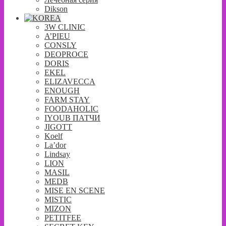
Dikson
3W CLINIC
A’PIEU
CONSLY
DEOPROCE
DORIS
EKEL
ELIZAVECCA
ENOUGH
FARM STAY
FOODAHOLIC
IYOUB ПАТЧИ
JIGOTT
Koelf
La’dor
Lindsay
LION
MASIL
MEDB
MISE EN SCENE
MISTIC
MIZON
PETITFEE