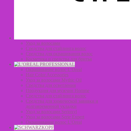
Уход за волосами
Средства для стайлинга волос
Средства для окрашивания волос
Косметика и средства для бритья
Окрашивание волос L’Oreal
Hair Color Accessories
Уход за волосами Mythic Oil
Средства для осветления
Продукция для мужчин Homme
Средства для стайлинга волос
Средства для химической завивки и
долговременной укладки
Уход за волосами Serioxyl
Уход за волосами Serie Expert
Окрашивание волос L’Oreal