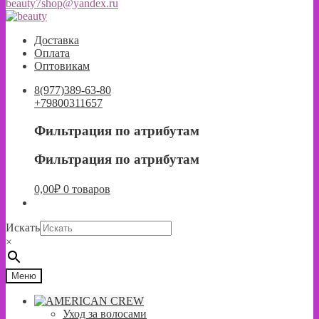
beauty7shop@yandex.ru
Перейти
Перейти
к
к
Доставка
навигации
содержимому
Оплата
Оптовикам
8(977)389-63-80
+79800311657
Фильтрация по атрибутам
Фильтрация по атрибутам
0,00
₽
0 товаров
Искать
×
Меню
Уход за волосами