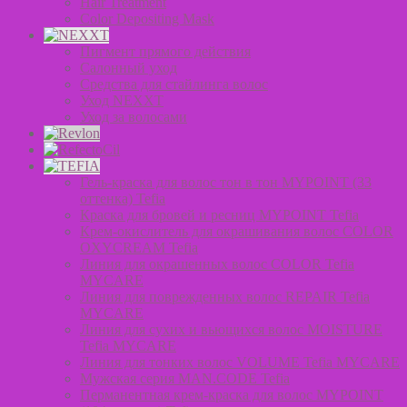
Hair Treatment
Color Depositing Mask
Пигмент прямого действия
Салонный уход
Средства для стайлинга волос
Уход NEXXT
Уход за волосами
Гель-краска для волос тон в тон MYPOINT (33
оттенка) Tefia
Краска для бровей и ресниц MYPOINT Tefia
Крем-окислитель для окрашивания волос COLOR
OXYCREAM Tefia
Линия для окрашенных волос COLOR Tefia
MYCARE
Линия для поврежденных волос REPAIR Tefia
MYCARE
Линия для сухих и вьющихся волос MOISTURE
Tefia MYCARE
Линия для тонких волос VOLUME Tefia MYCARE
Мужская серия MAN.CODE Tefia
Перманентная крем-краска для волос MYPOINT