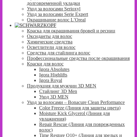
долговременной укладки
Уход за волосами Serioxyl
Уход за волосами Serie Expert
Окрашивание волос L’Oreal
Краска для окрашивания бровей и ресниц
Оксиданты для волос
Химические средства
Осветлители для волос
Средства для стайлинга волос
Профессиональные средства после окрашивания
Краски для волос
Igora Absolutes
Igora Highlifts
Igora Royal
Продукция для мужчин 3D MEN
Стайлинг 3D Men
Уход 3D MEN
Уход за волосами – Bonacure Clean Performance
Color Freeze (Линия для защиты цвета)
Moisture Kick Glycerol (Линия для
увлажнения)
Repair Rescue (Линия для поврежденных
волос)
Time Restore Q10+ (Линия для зрелых и