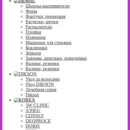
Щипцы-выпрямители
Фены
Фартуки, пеньюары
Расчески, щетки
Распылители
Плойки
Ножницы
Машинки для стрижки
Коклюшки
Зеркала
Зажимы, шпильки, невидимки
Валики, резинки
Валики, резинки
Уход за волосами
Уход DIKSON
Лечебная серия
Dikson
3W CLINIC
A’PIEU
CONSLY
DEOPROCE
DORIS