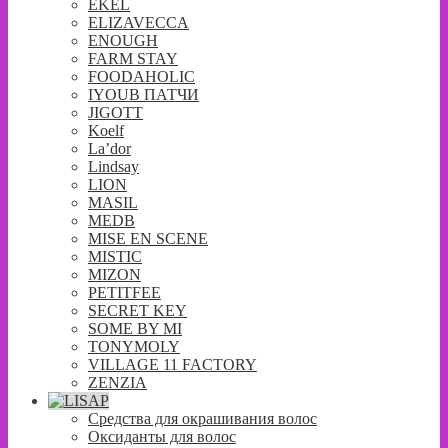
EKEL
ELIZAVECCA
ENOUGH
FARM STAY
FOODAHOLIC
IYOUB ПАТЧИ
JIGOTT
Koelf
La’dor
Lindsay
LION
MASIL
MEDB
MISE EN SCENE
MISTIC
MIZON
PETITFEE
SECRET KEY
SOME BY MI
TONYMOLY
VILLAGE 11 FACTORY
ZENZIA
Средства для окрашивания волос
Оксиданты для волос