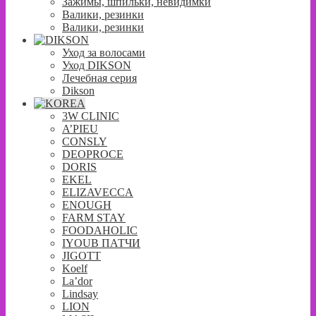
Зажимы, шпильки, невидимки
Валики, резинки
Валики, резинки
Уход за волосами
Уход DIKSON
Лечебная серия
Dikson
3W CLINIC
A’PIEU
CONSLY
DEOPROCE
DORIS
EKEL
ELIZAVECCA
ENOUGH
FARM STAY
FOODAHOLIC
IYOUB ПАТЧИ
JIGOTT
Koelf
La’dor
Lindsay
LION