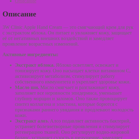
Описание
крем
для
рук
Описание
с
экстрактом
яблока
3W Clinic Apple Hand Cream — это смягчающий крем для рук
Moisturizing
с экстрактом яблока. Он питает и увлажняет кожу, защищает
Apple
её от негативных внешних воздействий и замедляет
Hand
проявление возрастных изменений.
Cream
100
Активные ингредиенты:
мл
Экстракт яблока.
Яблоко осветляет, освежает и
тонизирует кожу. Оно насыщает клетки витамином С,
активизирует метаболизм, стимулирует работу
собственного иммунитета и укрепляет здоровье кожи.
Масло ши.
Масло смягчает и разглаживает кожу,
заполняет все неровности эпидермиса, уменьшает
глубину морщин и заломов. Оно также провоцирует
синтез коллагена и эластина, которые борются с
признаками раннего увядания и продлевают молодость
кожи.
Экстракт алоэ.
Алоэ подавляет активность бактерий,
устраняет болезнетворные проявления и стимулирует
регенерацию тканей. Оно регулирует водно-жировой
баланс, устраняет сухость и шелушение, замедляет