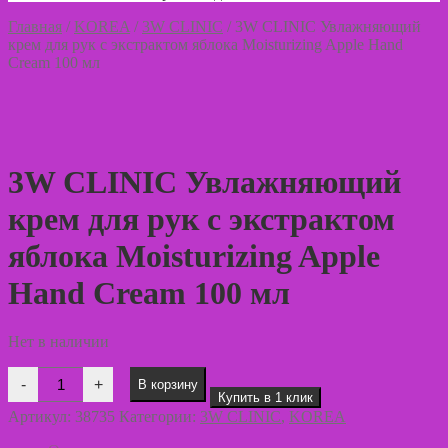
Главная
/
KOREA
/
3W CLINIC
/
3W CLINIC Увлажняющий
крем для рук с экстрактом яблока Moisturizing Apple Hand
Cream 100 мл
3W CLINIC Увлажняющий
крем для рук с экстрактом
яблока Moisturizing Apple
Hand Cream 100 мл
Нет в наличии
Количество
-
+
В корзину
товара
Купить в 1 клик
3W
Артикул:
38735
Категории:
3W CLINIC
,
KOREA
CLINIC
Увлажняющий