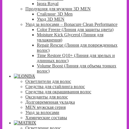
Igora Royal
Продукция для мужчин 3D MEN
Стайлинг 3D Men
Уход 3D MEN
Уход за волосами – Bonacure Clean Performance
Color Freeze (Линия для защиты цвета)
Moisture Kick Glycerol (Линия для
увлажнения)
Repair Rescue (Линия для поврежденных
волос)
Time Restore Q10+ (Линия для зрелых и
длинных волос)
Volume Boost (Линия для объема тонких
волос)
Осветлители для волос
Средства для стайлинга волос
Средства для окрашивания волос
Оксиданты для волос
Долговременная укладка
MEN мужская серия
Уход за волосами
Химические составы
Осветление волос