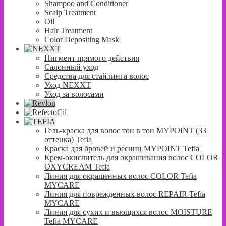
Shampoo and Conditioner
Scalp Treatment
Oil
Hair Treatment
Color Depositing Mask
Пигмент прямого действия
Салонный уход
Средства для стайлинга волос
Уход NEXXT
Уход за волосами
Гель-краска для волос тон в тон MYPOINT (33
оттенка) Tefia
Краска для бровей и ресниц MYPOINT Tefia
Крем-окислитель для окрашивания волос COLOR
OXYCREAM Tefia
Линия для окрашенных волос COLOR Tefia
MYCARE
Линия для поврежденных волос REPAIR Tefia
MYCARE
Линия для сухих и вьющихся волос MOISTURE
Tefia MYCARE