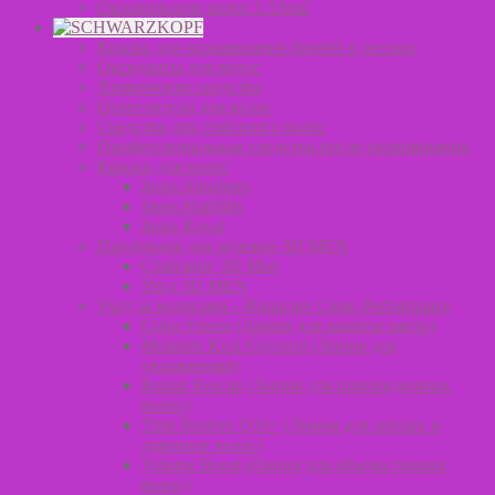
Окрашивание волос L’Oreal
Краска для окрашивания бровей и ресниц
Оксиданты для волос
Химические средства
Осветлители для волос
Средства для стайлинга волос
Профессиональные средства после окрашивания
Краски для волос
Igora Absolutes
Igora Highlifts
Igora Royal
Продукция для мужчин 3D MEN
Стайлинг 3D Men
Уход 3D MEN
Уход за волосами – Bonacure Clean Performance
Color Freeze (Линия для защиты цвета)
Moisture Kick Glycerol (Линия для
увлажнения)
Repair Rescue (Линия для поврежденных
волос)
Time Restore Q10+ (Линия для зрелых и
длинных волос)
Volume Boost (Линия для объема тонких
волос)