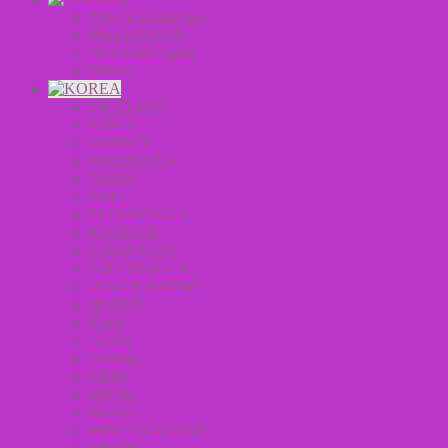
Уход за волосами
Уход DIKSON
Лечебная серия
Dikson
3W CLINIC
A’PIEU
CONSLY
DEOPROCE
DORIS
EKEL
ELIZAVECCA
ENOUGH
FARM STAY
FOODAHOLIC
IYOUB ПАТЧИ
JIGOTT
Koelf
La’dor
Lindsay
LION
MASIL
MEDB
MISE EN SCENE