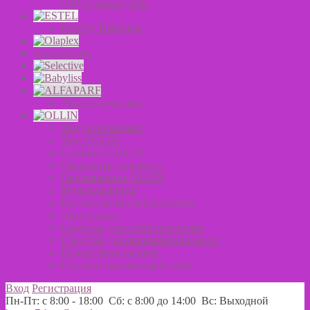
(104 оттенка) Tefia
Estel by Babayaga
Антисептик
Уход за волосами
Уход за волосами
Уход OLLIN
Стайлинг OLLIN
Оксиданты для волос
Окрашивание OLLIN
Мужская линия
Краска для бровей и ресниц
Аксессуары
Средства для стайлинга волос
Средства для окрашивания волос
Подарочные наборы
Пигмент прямого действия
Вход
Регистрация
Пн-Пт: с 8:00 - 18:00 Сб: с 8:00 до 14:00 Вс: Выходной