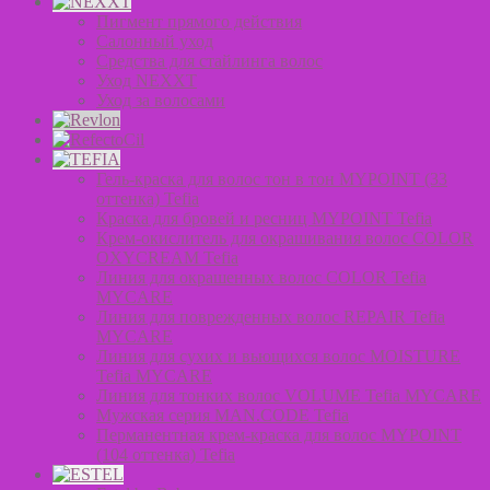
Пигмент прямого действия
Салонный уход
Средства для стайлинга волос
Уход NEXXT
Уход за волосами
Гель-краска для волос тон в тон MYPOINT (33
оттенка) Tefia
Краска для бровей и ресниц MYPOINT Tefia
Крем-окислитель для окрашивания волос COLOR
OXYCREAM Tefia
Линия для окрашенных волос COLOR Tefia
MYCARE
Линия для поврежденных волос REPAIR Tefia
MYCARE
Линия для сухих и вьющихся волос MOISTURE
Tefia MYCARE
Линия для тонких волос VOLUME Tefia MYCARE
Мужская серия MAN.CODE Tefia
Перманентная крем-краска для волос MYPOINT
(104 оттенка) Tefia