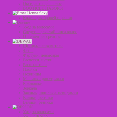
Оксиданты для волос
BOUTICLE НАБОРЫ
Краска для бровей и ресниц
Уход за волосами
Средства для стайлинга волос
Оттеночные средства
Щипцы-выпрямители
Фены
Фартуки, пеньюары
Расчески, щетки
Распылители
Плойки
Ножницы
Машинки для стрижки
Коклюшки
Зеркала
Зажимы, шпильки, невидимки
Валики, резинки
Валики, резинки
Уход за волосами
Уход DIKSON