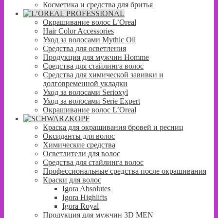
Косметика и средства для бритья
Окрашивание волос L’Oreal
Hair Color Accessories
Уход за волосами Mythic Oil
Средства для осветления
Продукция для мужчин Homme
Средства для стайлинга волос
Средства для химической завивки и
долговременной укладки
Уход за волосами Serioxyl
Уход за волосами Serie Expert
Окрашивание волос L’Oreal
Краска для окрашивания бровей и ресниц
Оксиданты для волос
Химические средства
Осветлители для волос
Средства для стайлинга волос
Профессиональные средства после окрашивания
Краски для волос
Igora Absolutes
Igora Highlifts
Igora Royal
Продукция для мужчин 3D MEN