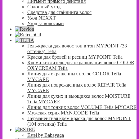
Пигмент прямого действия
Салонный уход
Средства для стайлинга волос
Уход NEXXT
Уход за волосами
Гель-краска для волос тон в тон MYPOINT (33
оттенка) Tefia
Краска для бровей и ресниц MYPOINT Tefia
Крем-окислитель для окрашивания волос COLOR
OXYCREAM Tefia
Линия для окрашенных волос COLOR Tefia
MYCARE
Линия для поврежденных волос REPAIR Tefia
MYCARE
Линия для сухих и вьющихся волос MOISTURE
Tefia MYCARE
Линия для тонких волос VOLUME Tefia MYCARE
Мужская серия MAN.CODE Tefia
Перманентная крем-краска для волос MYPOINT
(104 оттенка) Tefia
Estel by Babayaga