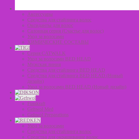
Аксессуары
Средства для стайлинга волос
Оксиданты для волос
Салонная серия (Счастье для волос)
Уход за волосами
ХИМИЧЕСКИЕ СОСТАВЫ
Серия CATWALK
Уход за волосами BED HEAD
Мужская линия
Средства для стайлинга BED HEAD
Средства для стайлинга BED HEAD (Новый
дизайн)
Уход за волосами BED HEAD (Новый дизайн)
Fusskraft
Gehwol Med
Gehwol Preparations
Уход за волосами
Средства для стайлинга волос
Средства для окрашивание волос