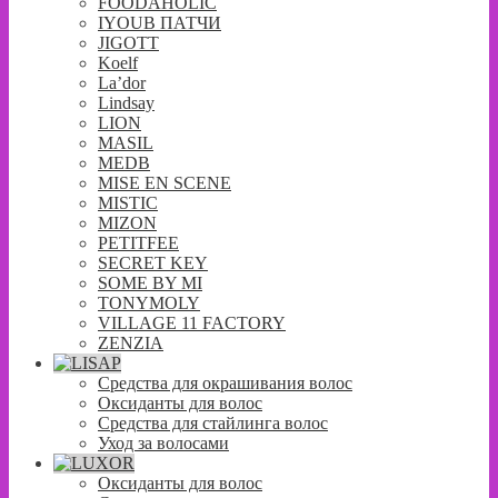
FOODAHOLIC
IYOUB ПАТЧИ
JIGOTT
Koelf
La’dor
Lindsay
LION
MASIL
MEDB
MISE EN SCENE
MISTIC
MIZON
PETITFEE
SECRET KEY
SOME BY MI
TONYMOLY
VILLAGE 11 FACTORY
ZENZIA
Средства для окрашивания волос
Оксиданты для волос
Средства для стайлинга волос
Уход за волосами
Оксиданты для волос