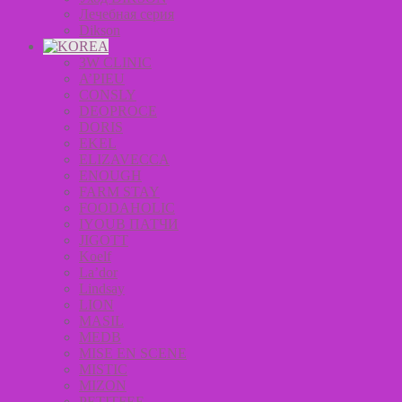
Лечебная серия
Dikson
3W CLINIC
A’PIEU
CONSLY
DEOPROCE
DORIS
EKEL
ELIZAVECCA
ENOUGH
FARM STAY
FOODAHOLIC
IYOUB ПАТЧИ
JIGOTT
Koelf
La’dor
Lindsay
LION
MASIL
MEDB
MISE EN SCENE
MISTIC
MIZON
PETITFEE