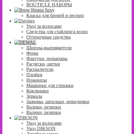
BOUTICLE НАБОРЫ
Краска для бровей и ресниц
Уход за волосами
Средства для стайлинга волос
Оттеночные средства
Щипцы-выпрямители
Фены
Фартуки, пеньюары
Расчески, щетки
Распылители
Плойки
Ножницы
Машинки для стрижки
Коклюшки
Зеркала
Зажимы, шпильки, невидимки
Валики, резинки
Валики, резинки
Уход за волосами
Уход DIKSON
Лечебная серия