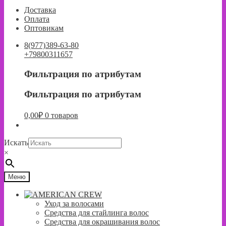
к
к
Доставка
навигации
содержимому
Оплата
Оптовикам
8(977)389-63-80
+79800311657
Фильтрация по атрибутам
Фильтрация по атрибутам
0,00
₽
0 товаров
Искать
×
Меню
Уход за волосами
Средства для стайлинга волос
Средства для окрашивания волос