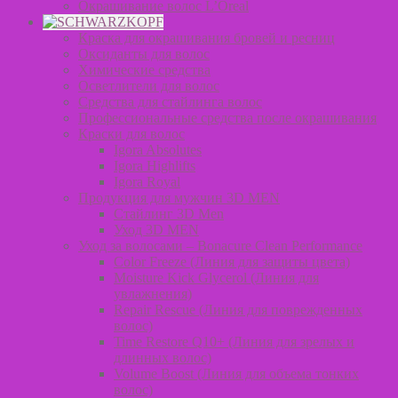
Окрашивание волос L’Oreal
Краска для окрашивания бровей и ресниц
Оксиданты для волос
Химические средства
Осветлители для волос
Средства для стайлинга волос
Профессиональные средства после окрашивания
Краски для волос
Igora Absolutes
Igora Highlifts
Igora Royal
Продукция для мужчин 3D MEN
Стайлинг 3D Men
Уход 3D MEN
Уход за волосами – Bonacure Clean Performance
Color Freeze (Линия для защиты цвета)
Moisture Kick Glycerol (Линия для
увлажнения)
Repair Rescue (Линия для поврежденных
волос)
Time Restore Q10+ (Линия для зрелых и
длинных волос)
Volume Boost (Линия для объема тонких
волос)