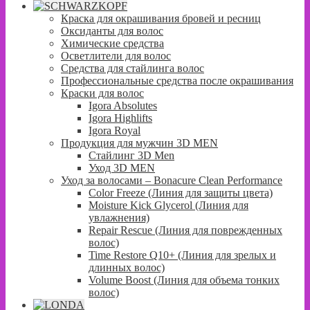
Краска для окрашивания бровей и ресниц
Оксиданты для волос
Химические средства
Осветлители для волос
Средства для стайлинга волос
Профессиональные средства после окрашивания
Краски для волос
Igora Absolutes
Igora Highlifts
Igora Royal
Продукция для мужчин 3D MEN
Стайлинг 3D Men
Уход 3D MEN
Уход за волосами – Bonacure Clean Performance
Color Freeze (Линия для защиты цвета)
Moisture Kick Glycerol (Линия для
увлажнения)
Repair Rescue (Линия для поврежденных
волос)
Time Restore Q10+ (Линия для зрелых и
длинных волос)
Volume Boost (Линия для объема тонких
волос)