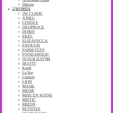
Dikson
3W CLINIC
A’PIEU
CONSLY
DEOPROCE
DORIS
EKEL
ELIZAVECCA
ENOUGH
FARM STAY
FOODAHOLIC
IYOUB ПАТЧИ
JIGOTT
Koelf
La’dor
Lindsay
LION
MASIL
MEDB
MISE EN SCENE
MISTIC
MIZON
PETITFEE