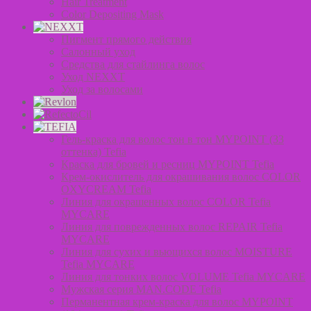
Hair Treatment
Color Depositing Mask
Пигмент прямого действия
Салонный уход
Средства для стайлинга волос
Уход NEXXT
Уход за волосами
Гель-краска для волос тон в тон MYPOINT (33
оттенка) Tefia
Краска для бровей и ресниц MYPOINT Tefia
Крем-окислитель для окрашивания волос COLOR
OXYCREAM Tefia
Линия для окрашенных волос COLOR Tefia
MYCARE
Линия для поврежденных волос REPAIR Tefia
MYCARE
Линия для сухих и вьющихся волос MOISTURE
Tefia MYCARE
Линия для тонких волос VOLUME Tefia MYCARE
Мужская серия MAN.CODE Tefia
Перманентная крем-краска для волос MYPOINT