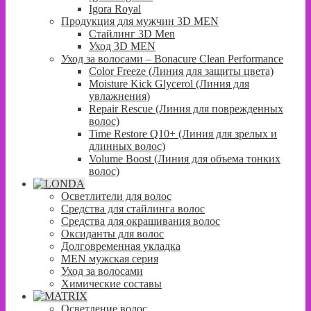
Igora Royal
Продукция для мужчин 3D MEN
Стайлинг 3D Men
Уход 3D MEN
Уход за волосами – Bonacure Clean Performance
Color Freeze (Линия для защиты цвета)
Moisture Kick Glycerol (Линия для
увлажнения)
Repair Rescue (Линия для поврежденных
волос)
Time Restore Q10+ (Линия для зрелых и
длинных волос)
Volume Boost (Линия для объема тонких
волос)
Осветлители для волос
Средства для стайлинга волос
Средства для окрашивания волос
Оксиданты для волос
Долговременная укладка
MEN мужская серия
Уход за волосами
Химические составы
Осветление волос