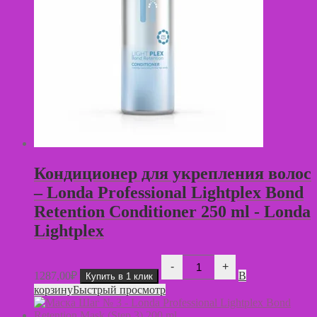
Кондиционер для укрепления волос
– Londa Professional Lightplex Bond
Retention Conditioner 250 ml - Londa
Lightplex
Количество
-
+
товара
1287,00
₽
В
Купить в 1 клик
Кондиционер
корзину
Быстрый просмотр
для
укрепления
волос