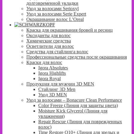
долговременной укладки
Уход за волосами Serioxyl
Уход за волосами Serie Expert
Окрашивание волос L’Oreal
Краска для окрашивания бровей и ресниц
Оксиданты для волос
Химические средства
Осветлители для волос
Средства для стайлинга волос
Профессиональные средства после окрашивания
Краски для волос
Igora Absolutes
Igora Highlifts
Igora Royal
Продукция для мужчин 3D MEN
Стайлинг 3D Men
Уход 3D MEN
Уход за волосами – Bonacure Clean Performance
Color Freeze (Линия для защиты цвета)
Moisture Kick Glycerol (Линия для
увлажнения)
Repair Rescue (Линия для поврежденных
волос)
Time Restore Q10+ (Линия для зрелых и