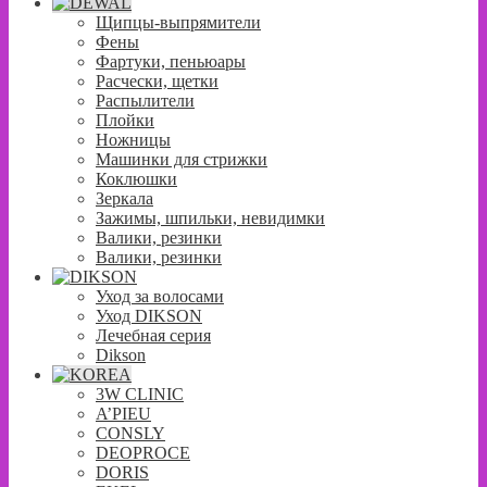
Щипцы-выпрямители
Фены
Фартуки, пеньюары
Расчески, щетки
Распылители
Плойки
Ножницы
Машинки для стрижки
Коклюшки
Зеркала
Зажимы, шпильки, невидимки
Валики, резинки
Валики, резинки
Уход за волосами
Уход DIKSON
Лечебная серия
Dikson
3W CLINIC
A’PIEU
CONSLY
DEOPROCE
DORIS