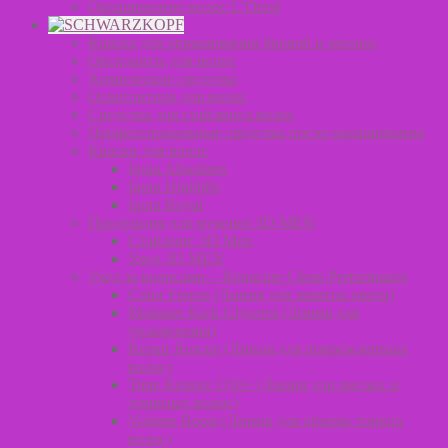
Окрашивание волос L’Oreal
Краска для окрашивания бровей и ресниц
Оксиданты для волос
Химические средства
Осветлители для волос
Средства для стайлинга волос
Профессиональные средства после окрашивания
Краски для волос
Igora Absolutes
Igora Highlifts
Igora Royal
Продукция для мужчин 3D MEN
Стайлинг 3D Men
Уход 3D MEN
Уход за волосами – Bonacure Clean Performance
Color Freeze (Линия для защиты цвета)
Moisture Kick Glycerol (Линия для
увлажнения)
Repair Rescue (Линия для поврежденных
волос)
Time Restore Q10+ (Линия для зрелых и
длинных волос)
Volume Boost (Линия для объема тонких
волос)