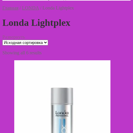
Главная
/
LONDA
/
Londa Lightplex
Londa Lightplex
Развернуть
Showing all 6 results