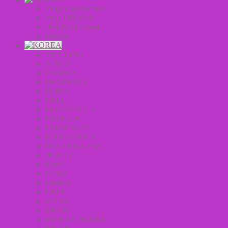
Уход за волосами
Уход DIKSON
Лечебная серия
Dikson
3W CLINIC
A’PIEU
CONSLY
DEOPROCE
DORIS
EKEL
ELIZAVECCA
ENOUGH
FARM STAY
FOODAHOLIC
IYOUB ПАТЧИ
JIGOTT
Koelf
La’dor
Lindsay
LION
MASIL
MEDB
MISE EN SCENE