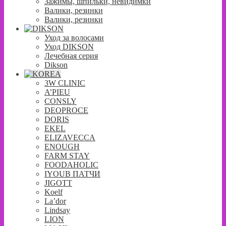
Зажимы, шпильки, невидимки
Валики, резинки
Валики, резинки
Уход за волосами
Уход DIKSON
Лечебная серия
Dikson
3W CLINIC
A’PIEU
CONSLY
DEOPROCE
DORIS
EKEL
ELIZAVECCA
ENOUGH
FARM STAY
FOODAHOLIC
IYOUB ПАТЧИ
JIGOTT
Koelf
La’dor
Lindsay
LION