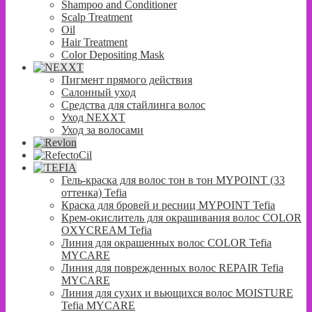
Shampoo and Conditioner
Scalp Treatment
Oil
Hair Treatment
Color Depositing Mask
Пигмент прямого действия
Салонный уход
Средства для стайлинга волос
Уход NEXXT
Уход за волосами
Гель-краска для волос тон в тон MYPOINT (33
оттенка) Tefia
Краска для бровей и ресниц MYPOINT Tefia
Крем-окислитель для окрашивания волос COLOR
OXYCREAM Tefia
Линия для окрашенных волос COLOR Tefia
MYCARE
Линия для поврежденных волос REPAIR Tefia
MYCARE
Линия для сухих и вьющихся волос MOISTURE
Tefia MYCARE