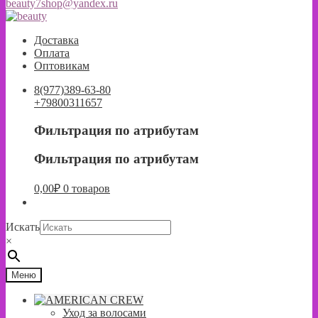
beauty7shop@yandex.ru
Перейти
Перейти
к
к
Доставка
навигации
содержимому
Оплата
Оптовикам
8(977)389-63-80
+79800311657
Фильтрация по атрибутам
Фильтрация по атрибутам
0,00
₽
0 товаров
Искать
×
Меню
Уход за волосами