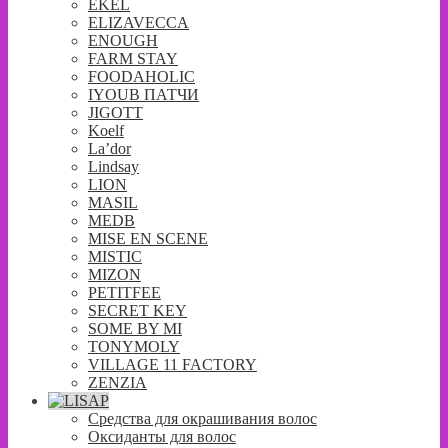
EKEL
ELIZAVECCA
ENOUGH
FARM STAY
FOODAHOLIC
IYOUB ПАТЧИ
JIGOTT
Koelf
La’dor
Lindsay
LION
MASIL
MEDB
MISE EN SCENE
MISTIC
MIZON
PETITFEE
SECRET KEY
SOME BY MI
TONYMOLY
VILLAGE 11 FACTORY
ZENZIA
Средства для окрашивания волос
Оксиданты для волос