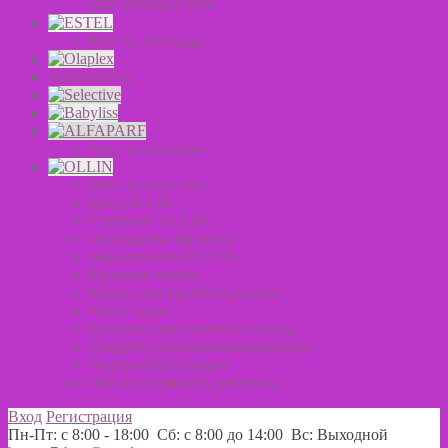
(104 оттенка) Tefia
Estel by Babayaga
Антисептик
Уход за волосами
Уход за волосами
Уход OLLIN
Стайлинг OLLIN
Оксиданты для волос
Окрашивание OLLIN
Мужская линия
Краска для бровей и ресниц
Аксессуары
Средства для стайлинга волос
Средства для окрашивания волос
Подарочные наборы
Пигмент прямого действия
Вход
Регистрация
Пн-Пт: с 8:00 - 18:00 Сб: с 8:00 до 14:00 Вс: Выходной