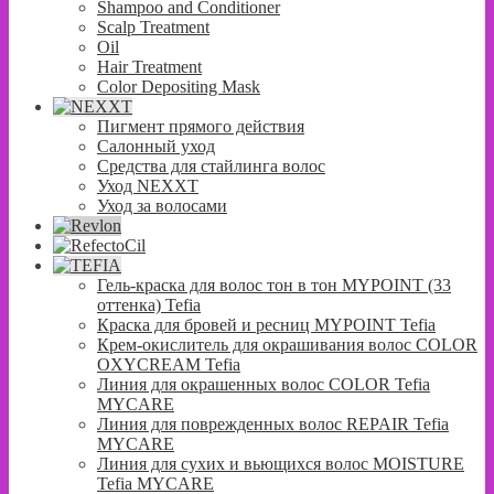
Shampoo and Conditioner
Scalp Treatment
Oil
Hair Treatment
Color Depositing Mask
Пигмент прямого действия
Салонный уход
Средства для стайлинга волос
Уход NEXXT
Уход за волосами
Гель-краска для волос тон в тон MYPOINT (33
оттенка) Tefia
Краска для бровей и ресниц MYPOINT Tefia
Крем-окислитель для окрашивания волос COLOR
OXYCREAM Tefia
Линия для окрашенных волос COLOR Tefia
MYCARE
Линия для поврежденных волос REPAIR Tefia
MYCARE
Линия для сухих и вьющихся волос MOISTURE
Tefia MYCARE