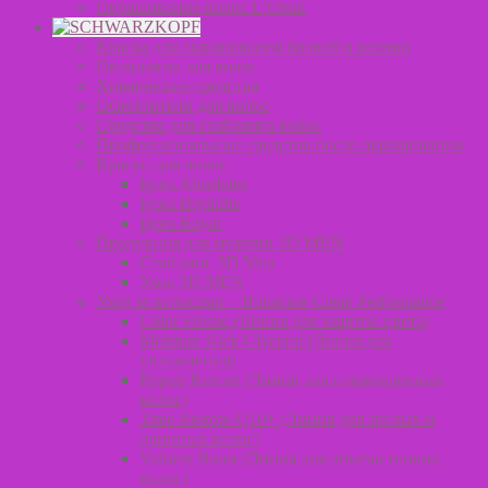
Окрашивание волос L’Oreal
Краска для окрашивания бровей и ресниц
Оксиданты для волос
Химические средства
Осветлители для волос
Средства для стайлинга волос
Профессиональные средства после окрашивания
Краски для волос
Igora Absolutes
Igora Highlifts
Igora Royal
Продукция для мужчин 3D MEN
Стайлинг 3D Men
Уход 3D MEN
Уход за волосами – Bonacure Clean Performance
Color Freeze (Линия для защиты цвета)
Moisture Kick Glycerol (Линия для
увлажнения)
Repair Rescue (Линия для поврежденных
волос)
Time Restore Q10+ (Линия для зрелых и
длинных волос)
Volume Boost (Линия для объема тонких
волос)