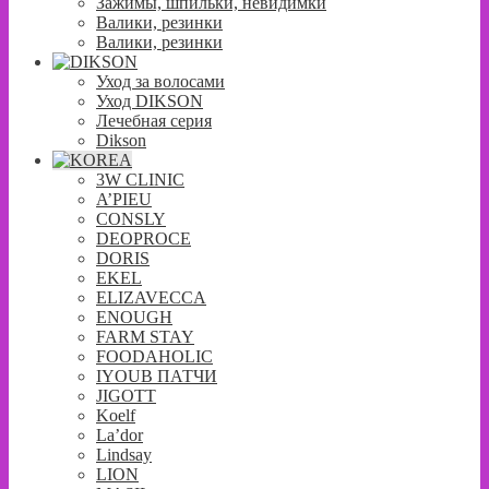
Зажимы, шпильки, невидимки
Валики, резинки
Валики, резинки
Уход за волосами
Уход DIKSON
Лечебная серия
Dikson
3W CLINIC
A’PIEU
CONSLY
DEOPROCE
DORIS
EKEL
ELIZAVECCA
ENOUGH
FARM STAY
FOODAHOLIC
IYOUB ПАТЧИ
JIGOTT
Koelf
La’dor
Lindsay
LION