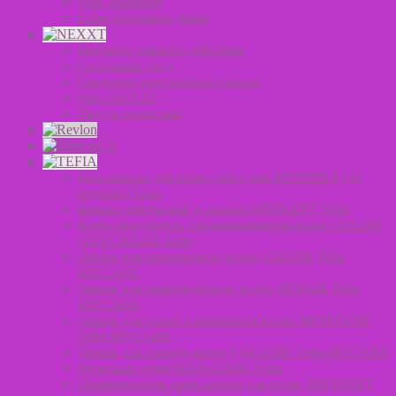
Hair Treatment
Color Depositing Mask
Пигмент прямого действия
Салонный уход
Средства для стайлинга волос
Уход NEXXT
Уход за волосами
Гель-краска для волос тон в тон MYPOINT (33
оттенка) Tefia
Краска для бровей и ресниц MYPOINT Tefia
Крем-окислитель для окрашивания волос COLOR
OXYCREAM Tefia
Линия для окрашенных волос COLOR Tefia
MYCARE
Линия для поврежденных волос REPAIR Tefia
MYCARE
Линия для сухих и вьющихся волос MOISTURE
Tefia MYCARE
Линия для тонких волос VOLUME Tefia MYCARE
Мужская серия MAN.CODE Tefia
Перманентная крем-краска для волос MYPOINT