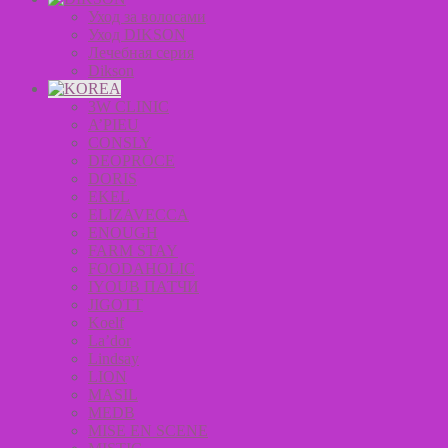
Уход за волосами
Уход DIKSON
Лечебная серия
Dikson
3W CLINIC
A’PIEU
CONSLY
DEOPROCE
DORIS
EKEL
ELIZAVECCA
ENOUGH
FARM STAY
FOODAHOLIC
IYOUB ПАТЧИ
JIGOTT
Koelf
La’dor
Lindsay
LION
MASIL
MEDB
MISE EN SCENE