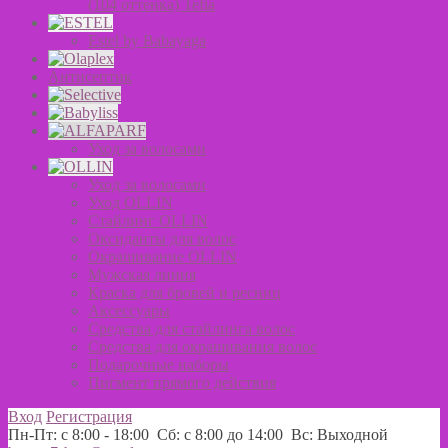
(104 оттенка) Tefia
Estel by Babayaga
Антисептик
Уход за волосами
Уход за волосами
Уход OLLIN
Стайлинг OLLIN
Оксиданты для волос
Окрашивание OLLIN
Мужская линия
Краска для бровей и ресниц
Аксессуары
Средства для стайлинга волос
Средства для окрашивания волос
Подарочные наборы
Пигмент прямого действия
Вход
Регистрация
Пн-Пт: с 8:00 - 18:00 Сб: с 8:00 до 14:00 Вс: Выходной