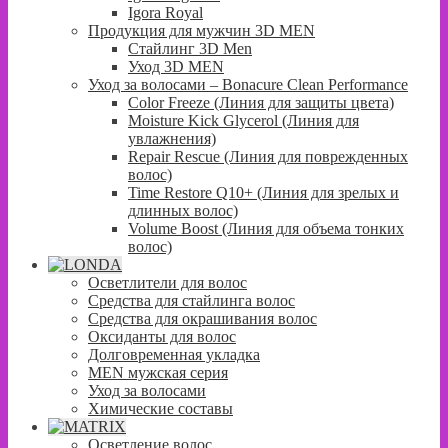
Igora Royal
Продукция для мужчин 3D MEN
Стайлинг 3D Men
Уход 3D MEN
Уход за волосами – Bonacure Clean Performance
Color Freeze (Линия для защиты цвета)
Moisture Kick Glycerol (Линия для
увлажнения)
Repair Rescue (Линия для поврежденных
волос)
Time Restore Q10+ (Линия для зрелых и
длинных волос)
Volume Boost (Линия для объема тонких
волос)
Осветлители для волос
Средства для стайлинга волос
Средства для окрашивания волос
Оксиданты для волос
Долговременная укладка
MEN мужская серия
Уход за волосами
Химические составы
Осветление волос