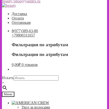
beauty7shop@yandex.ru
Перейти
Перейти
к
к
Доставка
навигации
содержимому
Оплата
Оптовикам
8(977)389-63-80
+79800311657
Фильтрация по атрибутам
Фильтрация по атрибутам
0,00
₽
0 товаров
Искать
×
Меню
Уход за волосами