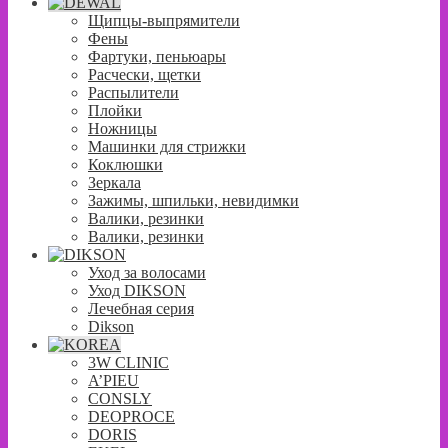
Щипцы-выпрямители
Фены
Фартуки, пеньюары
Расчески, щетки
Распылители
Плойки
Ножницы
Машинки для стрижки
Коклюшки
Зеркала
Зажимы, шпильки, невидимки
Валики, резинки
Валики, резинки
Уход за волосами
Уход DIKSON
Лечебная серия
Dikson
3W CLINIC
A’PIEU
CONSLY
DEOPROCE
DORIS