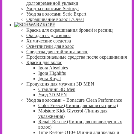
долговременной укладки
Уход за волосами Serioxyl
Уход за волосами Serie Expert
Окрашивание волос L’Oreal
Краска для окрашивания бровей и ресниц
Оксиданты для волос
Химические средства
Осветлители для волос
Средства для стайлинга волос
Профессиональные средства после окрашивания
Краски для волос
Igora Absolutes
Igora Highlifts
Igora Royal
Продукция для мужчин 3D MEN
Стайлинг 3D Men
Уход 3D MEN
Уход за волосами – Bonacure Clean Performance
Color Freeze (Линия для защиты цвета)
Moisture Kick Glycerol (Линия для
увлажнения)
Repair Rescue (Линия для поврежденных
волос)
Time Restore Q10+ (Линия для зрелых и