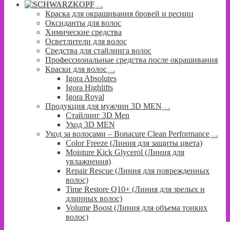
Развернутое
Краска для окрашивания бровей и ресниц
вложенное
Оксиданты для волос
меню
Химические средства
Осветлители для волос
Средства для стайлинга волос
Профессиональные средства после окрашивания
Краски для волос
Развернутое
Igora Absolutes
вложенное
Igora Highlifts
меню
Igora Royal
Продукция для мужчин 3D MEN
Развернутое
Стайлинг 3D Men
вложенное
Уход 3D MEN
меню
Уход за волосами – Bonacure Clean Performance
Разв
Color Freeze (Линия для защиты цвета)
влож
Moisture Kick Glycerol (Линия для
меню
увлажнения)
Repair Rescue (Линия для поврежденных
волос)
Time Restore Q10+ (Линия для зрелых и
длинных волос)
Volume Boost (Линия для объема тонких
волос)