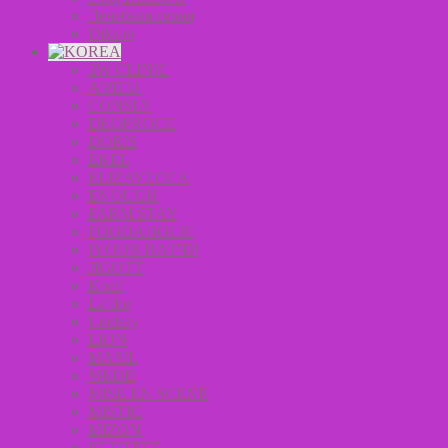
Лечебная серия
Dikson
3W CLINIC
A’PIEU
CONSLY
DEOPROCE
DORIS
EKEL
ELIZAVECCA
ENOUGH
FARM STAY
FOODAHOLIC
IYOUB ПАТЧИ
JIGOTT
Koelf
La’dor
Lindsay
LION
MASIL
MEDB
MISE EN SCENE
MISTIC
MIZON
PETITFEE