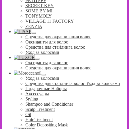
PETITFEE
SECRET KEY
SOME BY MI
TONYMOLY
VILLAGE 11 FACTORY
ZENZIA
Развернутое
Средства для окрашивания волос
вложенное
Оксиданты для волос
меню
Средства для стайлинга волос
Уход за волосами
Развернутое
Оксиданты для волос
вложенное
Средства для окрашивания волос
меню
Развернутое
Уход за волосами
вложенное
Средства для стайлинга волос Уход за волосами
меню
Подарочные Наборы
Аксессуары
Styling
Shampoo and Conditioner
Scalp Treatment
Oil
Hair Treatment
Color Depositing Mask