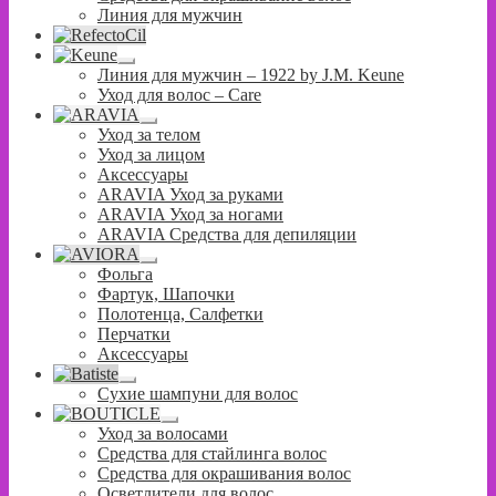
Линия для мужчин
Развернутое
Линия для мужчин – 1922 by J.M. Keune
вложенное
Уход для волос – Сare
меню
Развернутое
Уход за телом
вложенное
Уход за лицом
меню
Аксессуары
ARAVIA Уход за руками
ARAVIA Уход за ногами
ARAVIA Средства для депиляции
Развернутое
Фольга
вложенное
Фартук, Шапочки
меню
Полотенца, Салфетки
Перчатки
Аксессуары
Развернутое
Сухие шампуни для волос
вложенное
меню
Развернутое
Уход за волосами
вложенное
Средства для стайлинга волос
меню
Средства для окрашивания волос
Осветлители для волос