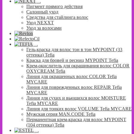
Развернутое
Пигмент прямого действия
вложенное
Салонный уход
меню
Средства для стайлинга волос
Уход NEXXT
Уход за волосами
Развернутое
Гель-краска для волос тон в тон MYPOINT (33
вложенное
оттенка) Tefia
меню
Краска для бровей и ресниц MYPOINT Tefia
Крем-окислитель для окрашивания волос COLOR
OXYCREAM Tefia
Линия для окрашенных волос COLOR Tefia
MYCARE
Линия для поврежденных волос REPAIR Tefia
MYCARE
Линия для сухих и вьющихся волос MOISTURE
Tefia MYCARE
Линия для тонких волос VOLUME Tefia MYCARE
Мужская серия MAN.CODE Tefia
Перманентная крем-краска для волос MYPOINT
(104 оттенка) Tefia
Развернутое