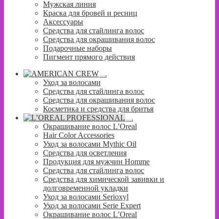
Мужская линия
Краска для бровей и ресниц
Аксессуары
Средства для стайлинга волос
Средства для окрашивания волос
Подарочные наборы
Пигмент прямого действия
Развернутое
Уход за волосами
вложенное
Средства для стайлинга волос
меню
Средства для окрашивания волос
Косметика и средства для бритья
Развернутое
Окрашивание волос L’Oreal
вложенное
Hair Color Accessories
меню
Уход за волосами Mythic Oil
Средства для осветления
Продукция для мужчин Homme
Средства для стайлинга волос
Средства для химической завивки и
долговременной укладки
Уход за волосами Serioxyl
Уход за волосами Serie Expert
Окрашивание волос L’Oreal