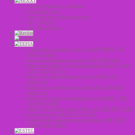
Пигмент прямого действия
Салонный уход
Средства для стайлинга волос
Уход NEXXT
Уход за волосами
Гель-краска для волос тон в тон MYPOINT (33
оттенка) Tefia
Краска для бровей и ресниц MYPOINT Tefia
Крем-окислитель для окрашивания волос COLOR
OXYCREAM Tefia
Линия для окрашенных волос COLOR Tefia
MYCARE
Линия для поврежденных волос REPAIR Tefia
MYCARE
Линия для сухих и вьющихся волос MOISTURE
Tefia MYCARE
Линия для тонких волос VOLUME Tefia MYCARE
Мужская серия MAN.CODE Tefia
Перманентная крем-краска для волос MYPOINT
(104 оттенка) Tefia