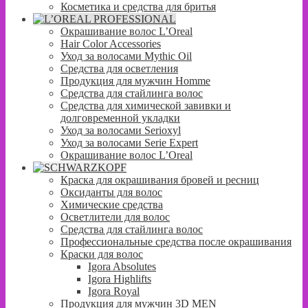
Косметика и средства для бритья
Окрашивание волос L’Oreal
Hair Color Accessories
Уход за волосами Mythic Oil
Средства для осветления
Продукция для мужчин Homme
Средства для стайлинга волос
Средства для химической завивки и
долговременной укладки
Уход за волосами Serioxyl
Уход за волосами Serie Expert
Окрашивание волос L’Oreal
Краска для окрашивания бровей и ресниц
Оксиданты для волос
Химические средства
Осветлители для волос
Средства для стайлинга волос
Профессиональные средства после окрашивания
Краски для волос
Igora Absolutes
Igora Highlifts
Igora Royal
Продукция для мужчин 3D MEN