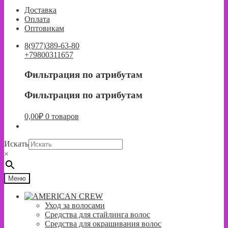
к
к
Доставка
навигации
содержимому
Оплата
Оптовикам
8(977)389-63-80
+79800311657
Фильтрация по атрибутам
Фильтрация по атрибутам
0,00
₽
0 товаров
Искать
×
Меню
Уход за волосами
Средства для стайлинга волос
Средства для окрашивания волос