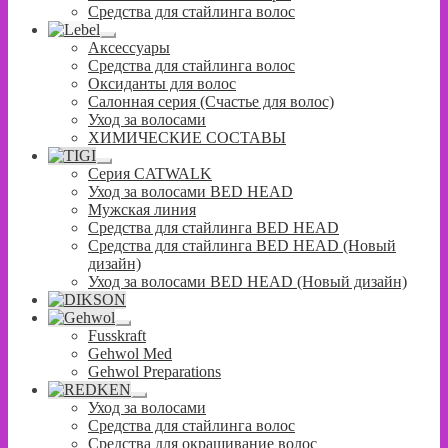
Средства для стайлинга волос
Развернутое
Аксессуары
вложенное
Средства для стайлинга волос
меню
Оксиданты для волос
Салонная серия (Счастье для волос)
Уход за волосами
ХИМИЧЕСКИЕ СОСТАВЫ
Развернутое
Серия CATWALK
вложенное
Уход за волосами BED HEAD
меню
Мужская линия
Средства для стайлинга BED HEAD
Средства для стайлинга BED HEAD (Новый
дизайн)
Уход за волосами BED HEAD (Новый дизайн)
Развернутое
Fusskraft
вложенное
Gehwol Med
меню
Gehwol Preparations
Развернутое
Уход за волосами
вложенное
Средства для стайлинга волос
меню
Средства для окрашивание волос