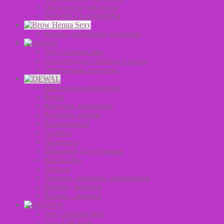
Оксиданты для волос
BOUTICLE НАБОРЫ
Краска для бровей и ресниц
Уход за волосами
Средства для стайлинга волос
Оттеночные средства
Щипцы-выпрямители
Фены
Фартуки, пеньюары
Расчески, щетки
Распылители
Плойки
Ножницы
Машинки для стрижки
Коклюшки
Зеркала
Зажимы, шпильки, невидимки
Валики, резинки
Валики, резинки
Уход за волосами
Уход DIKSON