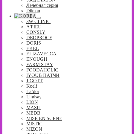
меню
Лечебная серия
Dikson
Развернутое
3W CLINIC
вложенное
A’PIEU
меню
CONSLY
DEOPROCE
DORIS
EKEL
ELIZAVECCA
ENOUGH
FARM STAY
FOODAHOLIC
IYOUB ПАТЧИ
JIGOTT
Koelf
La’dor
Lindsay
LION
MASIL
MEDB
MISE EN SCENE
MISTIC
MIZON