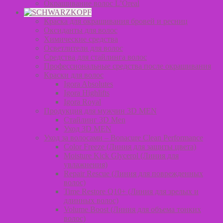
Окрашивание волос L’Oreal
Краска для окрашивания бровей и ресниц
Оксиданты для волос
Химические средства
Осветлители для волос
Средства для стайлинга волос
Профессиональные средства после окрашивания
Краски для волос
Igora Absolutes
Igora Highlifts
Igora Royal
Продукция для мужчин 3D MEN
Стайлинг 3D Men
Уход 3D MEN
Уход за волосами – Bonacure Clean Performance
Color Freeze (Линия для защиты цвета)
Moisture Kick Glycerol (Линия для
увлажнения)
Repair Rescue (Линия для поврежденных
волос)
Time Restore Q10+ (Линия для зрелых и
длинных волос)
Volume Boost (Линия для объема тонких
волос)