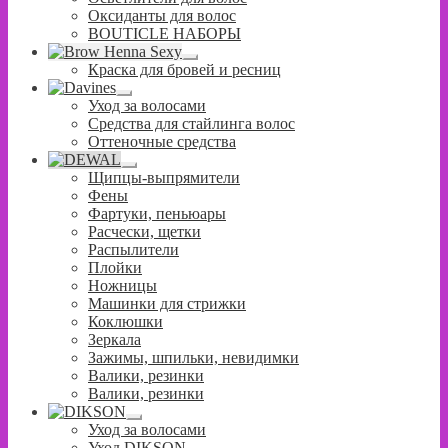
Оксиданты для волос
BOUTICLE НАБОРЫ
Развернутое
Краска для бровей и ресниц
вложенное
меню
Развернутое
Уход за волосами
вложенное
Средства для стайлинга волос
меню
Оттеночные средства
Развернутое
Щипцы-выпрямители
вложенное
Фены
меню
Фартуки, пеньюары
Расчески, щетки
Распылители
Плойки
Ножницы
Машинки для стрижки
Коклюшки
Зеркала
Зажимы, шпильки, невидимки
Валики, резинки
Валики, резинки
Развернутое
Уход за волосами
вложенное
Уход DIKSON