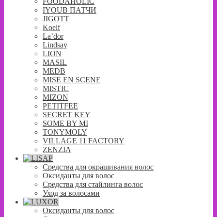
FOODAHOLIC
IYOUB ПАТЧИ
JIGOTT
Koelf
La’dor
Lindsay
LION
MASIL
MEDB
MISE EN SCENE
MISTIC
MIZON
PETITFEE
SECRET KEY
SOME BY MI
TONYMOLY
VILLAGE 11 FACTORY
ZENZIA
Средства для окрашивания волос
Оксиданты для волос
Средства для стайлинга волос
Уход за волосами
Оксиданты для волос