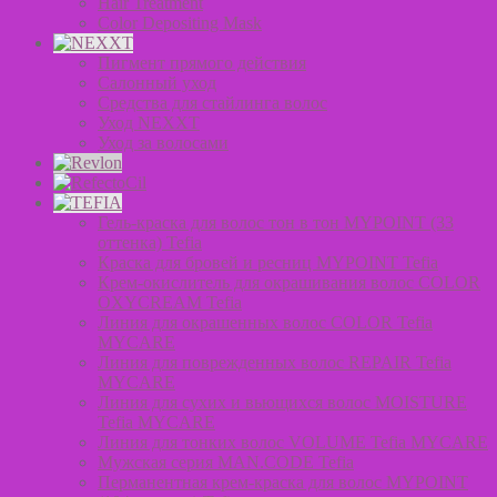
Hair Treatment
Color Depositing Mask
Пигмент прямого действия
Салонный уход
Средства для стайлинга волос
Уход NEXXT
Уход за волосами
Гель-краска для волос тон в тон MYPOINT (33
оттенка) Tefia
Краска для бровей и ресниц MYPOINT Tefia
Крем-окислитель для окрашивания волос COLOR
OXYCREAM Tefia
Линия для окрашенных волос COLOR Tefia
MYCARE
Линия для поврежденных волос REPAIR Tefia
MYCARE
Линия для сухих и вьющихся волос MOISTURE
Tefia MYCARE
Линия для тонких волос VOLUME Tefia MYCARE
Мужская серия MAN.CODE Tefia
Перманентная крем-краска для волос MYPOINT