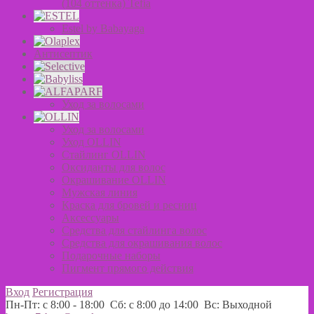
(104 оттенка) Tefia
Estel by Babayaga
Антисептик
Уход за волосами
Уход за волосами
Уход OLLIN
Стайлинг OLLIN
Оксиданты для волос
Окрашивание OLLIN
Мужская линия
Краска для бровей и ресниц
Аксессуары
Средства для стайлинга волос
Средства для окрашивания волос
Подарочные наборы
Пигмент прямого действия
Вход
Регистрация
Пн-Пт: с 8:00 - 18:00 Сб: с 8:00 до 14:00 Вс: Выходной