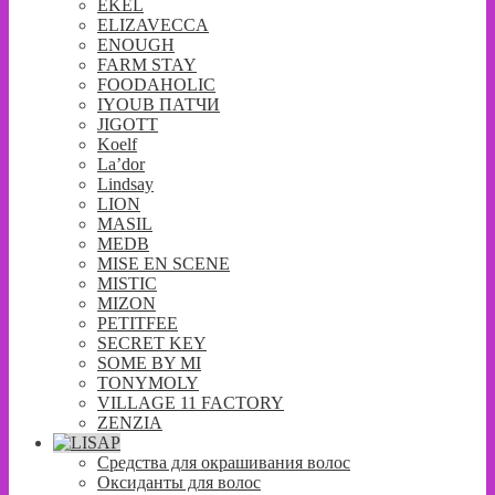
EKEL
ELIZAVECCA
ENOUGH
FARM STAY
FOODAHOLIC
IYOUB ПАТЧИ
JIGOTT
Koelf
La’dor
Lindsay
LION
MASIL
MEDB
MISE EN SCENE
MISTIC
MIZON
PETITFEE
SECRET KEY
SOME BY MI
TONYMOLY
VILLAGE 11 FACTORY
ZENZIA
Средства для окрашивания волос
Оксиданты для волос