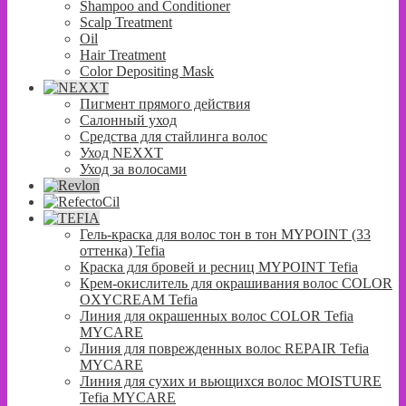
Shampoo and Conditioner
Scalp Treatment
Oil
Hair Treatment
Color Depositing Mask
Пигмент прямого действия
Салонный уход
Средства для стайлинга волос
Уход NEXXT
Уход за волосами
Гель-краска для волос тон в тон MYPOINT (33
оттенка) Tefia
Краска для бровей и ресниц MYPOINT Tefia
Крем-окислитель для окрашивания волос COLOR
OXYCREAM Tefia
Линия для окрашенных волос COLOR Tefia
MYCARE
Линия для поврежденных волос REPAIR Tefia
MYCARE
Линия для сухих и вьющихся волос MOISTURE
Tefia MYCARE