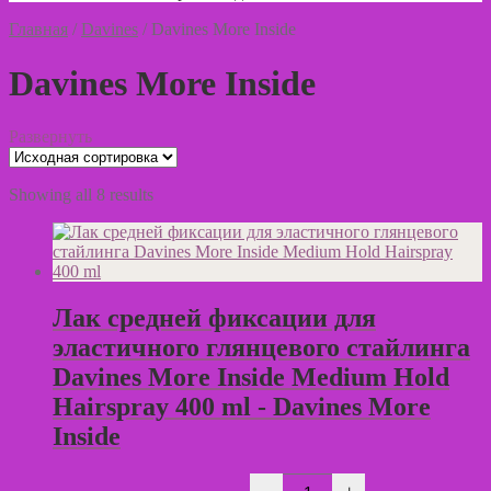
Главная
/
Davines
/
Davines More Inside
Davines More Inside
Развернуть
Showing all 8 results
Лак средней фиксации для
эластичного глянцевого стайлинга
Davines More Inside Medium Hold
Hairspray 400 ml - Davines More
Inside
Количество