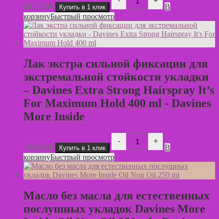
-
+
товара
4017,00
₽
В
Купить в 1 клик
Лак
корзину
Быстрый просмотр
средней
фиксации
для
эластичного
глянцевого
стайлинга
Лак экстра сильной фиксации для
Davines
More
экстремальной стойкости укладки
Inside
– Davines Extra Strong Hairspray It’s
Medium
Hold
For Maximum Hold 400 ml - Davines
Hairspray
400
More Inside
ml
Количество
-
+
товара
1938,00
₽
В
Купить в 1 клик
Лак
корзину
Быстрый просмотр
экстра
сильной
фиксации
для
экстремальной
Масло без масла для естественных
стойкости
послушных укладок Davines More
укладки
-