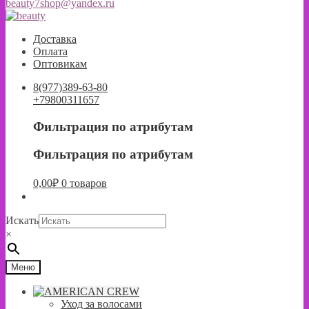
beauty7shop@yandex.ru
Перейти
Перейти
к
к
Доставка
навигации
содержимому
Оплата
Оптовикам
8(977)389-63-80
+79800311657
Фильтрация по атрибутам
Фильтрация по атрибутам
0,00
₽
0 товаров
Искать
×
Меню
Уход за волосами