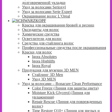
долговременной укладки
Уход за волосами Serioxyl
Уход за волосами Serie Expert
Окрашивание волос L’Oreal
Краска для окрашивания бровей и ресниц
Оксиданты для волос
Химические средства
Осветлители для волос
Средства для стайлинга волос
Профессиональные средства после окрашивания
Краски для волос
Igora Absolutes
Igora Highlifts
Igora Royal
Продукция для мужчин 3D MEN
Стайлинг 3D Men
Уход 3D MEN
Уход за волосами – Bonacure Clean Performance
Color Freeze (Линия для защиты цвета)
Moisture Kick Glycerol (Линия для
увлажнения)
Repair Rescue (Линия для поврежденных
волос)
Time Restore Q10+ (Линия для зрелых и