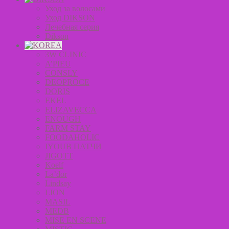
Уход за волосами
Уход DIKSON
Лечебная серия
Dikson
3W CLINIC
A’PIEU
CONSLY
DEOPROCE
DORIS
EKEL
ELIZAVECCA
ENOUGH
FARM STAY
FOODAHOLIC
IYOUB ПАТЧИ
JIGOTT
Koelf
La’dor
Lindsay
LION
MASIL
MEDB
MISE EN SCENE