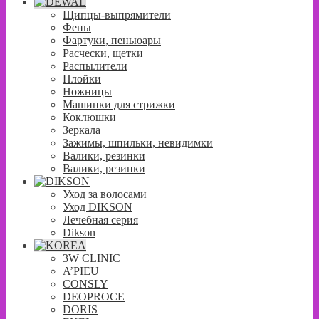
Щипцы-выпрямители
Фены
Фартуки, пеньюары
Расчески, щетки
Распылители
Плойки
Ножницы
Машинки для стрижки
Коклюшки
Зеркала
Зажимы, шпильки, невидимки
Валики, резинки
Валики, резинки
Уход за волосами
Уход DIKSON
Лечебная серия
Dikson
3W CLINIC
A’PIEU
CONSLY
DEOPROCE
DORIS