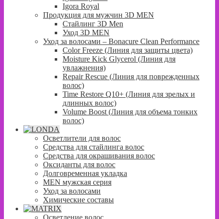
Igora Royal
Продукция для мужчин 3D MEN
Стайлинг 3D Men
Уход 3D MEN
Уход за волосами – Bonacure Clean Performance
Color Freeze (Линия для защиты цвета)
Moisture Kick Glycerol (Линия для
увлажнения)
Repair Rescue (Линия для поврежденных
волос)
Time Restore Q10+ (Линия для зрелых и
длинных волос)
Volume Boost (Линия для объема тонких
волос)
Осветлители для волос
Средства для стайлинга волос
Средства для окрашивания волос
Оксиданты для волос
Долговременная укладка
MEN мужская серия
Уход за волосами
Химические составы
Осветление волос