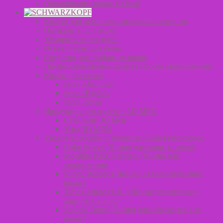
Окрашивание волос L’Oreal
Краска для окрашивания бровей и ресниц
Оксиданты для волос
Химические средства
Осветлители для волос
Средства для стайлинга волос
Профессиональные средства после окрашивания
Краски для волос
Igora Absolutes
Igora Highlifts
Igora Royal
Продукция для мужчин 3D MEN
Стайлинг 3D Men
Уход 3D MEN
Уход за волосами – Bonacure Clean Performance
Color Freeze (Линия для защиты цвета)
Moisture Kick Glycerol (Линия для
увлажнения)
Repair Rescue (Линия для поврежденных
волос)
Time Restore Q10+ (Линия для зрелых и
длинных волос)
Volume Boost (Линия для объема тонких
волос)