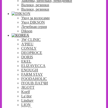
Зажимы, шпильки, невидимки
Валики, резинки
Валики, резинки
Уход за волосами
Уход DIKSON
Лечебная серия
Dikson
3W CLINIC
A’PIEU
CONSLY
DEOPROCE
DORIS
EKEL
ELIZAVECCA
ENOUGH
FARM STAY
FOODAHOLIC
IYOUB ПАТЧИ
JIGOTT
Koelf
La’dor
Lindsay
LION