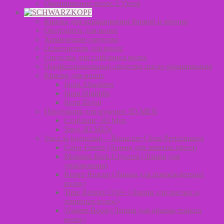
Окрашивание волос L’Oreal
Краска для окрашивания бровей и ресниц
Оксиданты для волос
Химические средства
Осветлители для волос
Средства для стайлинга волос
Профессиональные средства после окрашивания
Краски для волос
Igora Absolutes
Igora Highlifts
Igora Royal
Продукция для мужчин 3D MEN
Стайлинг 3D Men
Уход 3D MEN
Уход за волосами – Bonacure Clean Performance
Color Freeze (Линия для защиты цвета)
Moisture Kick Glycerol (Линия для
увлажнения)
Repair Rescue (Линия для поврежденных
волос)
Time Restore Q10+ (Линия для зрелых и
длинных волос)
Volume Boost (Линия для объема тонких
волос)