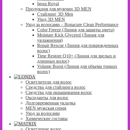
Igora Royal
Продукция для мужчин 3D MEN
Стайлинг 3D Men
Уход 3D MEN
Уход за волосами – Bonacure Clean Performance
Color Freeze (Линия для защиты цвета)
Moisture Kick Glycerol (Линия для
увлажнения)
Repair Rescue (Линия для поврежденных
волос)
Time Restore Q10+ (Линия для зрелых и
длинных волос)
Volume Boost (Линия для объема тонких
волос)
Осветлители для волос
Средства для стайлинга волос
Средства для окрашивания волос
Оксиданты для волос
Долговременная укладка
MEN мужская серия
Уход за волосами
Химические составы
Осветление волос