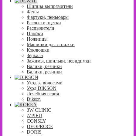
Щипцы-выпрямители
Фены
Фартуки, пеньюары
Расчески, щетки
Распылители
Плойки
Ножницы
Машинки для стрижки
Коклюшки
Зеркала
Зажимы, шпильки, невидимки
Валики, резинки
Валики, резинки
Уход за волосами
Уход DIKSON
Лечебная серия
Dikson
3W CLINIC
A’PIEU
CONSLY
DEOPROCE
DORIS