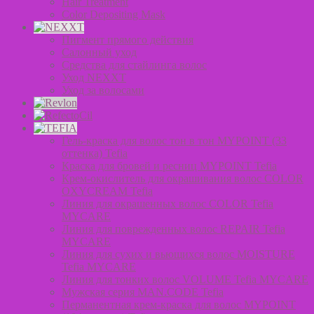
Hair Treatment
Color Depositing Mask
Пигмент прямого действия
Салонный уход
Средства для стайлинга волос
Уход NEXXT
Уход за волосами
Гель-краска для волос тон в тон MYPOINT (33
оттенка) Tefia
Краска для бровей и ресниц MYPOINT Tefia
Крем-окислитель для окрашивания волос COLOR
OXYCREAM Tefia
Линия для окрашенных волос COLOR Tefia
MYCARE
Линия для поврежденных волос REPAIR Tefia
MYCARE
Линия для сухих и вьющихся волос MOISTURE
Tefia MYCARE
Линия для тонких волос VOLUME Tefia MYCARE
Мужская серия MAN.CODE Tefia
Перманентная крем-краска для волос MYPOINT