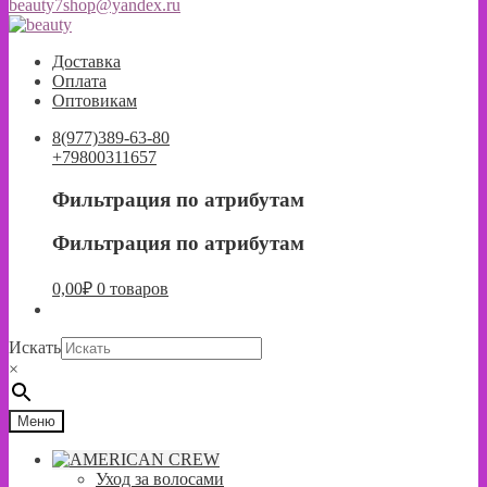
beauty7shop@yandex.ru
Перейти
Перейти
к
к
Доставка
навигации
содержимому
Оплата
Оптовикам
8(977)389-63-80
+79800311657
Фильтрация по атрибутам
Фильтрация по атрибутам
0,00
₽
0 товаров
Искать
×
Меню
Уход за волосами