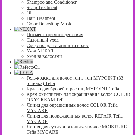
Shampoo and Conditioner
Scalp Treatment
Oil
Hair Treatment
Color Depositing Mask
Пигмент прямого действия
Салонный уход
Средства для стайлинга волос
Уход NEXXT
Уход за волосами
Гель-краска для волос тон в тон MYPOINT (33
оттенка) Tefia
Краска для бровей и ресниц MYPOINT Tefia
Крем-окислитель для окрашивания волос COLOR
OXYCREAM Tefia
Линия для окрашенных волос COLOR Tefia
MYCARE
Линия для поврежденных волос REPAIR Tefia
MYCARE
Линия для сухих и вьющихся волос MOISTURE
Tefia MYCARE