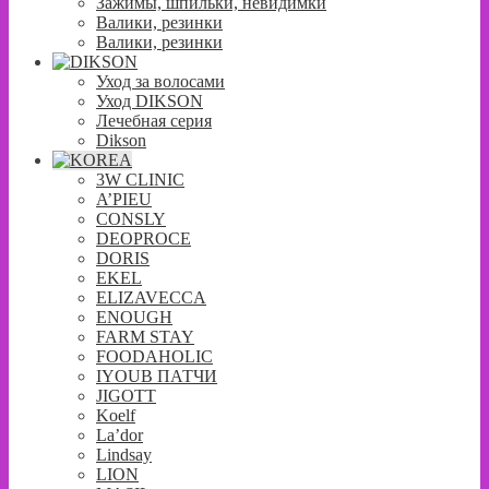
Зажимы, шпильки, невидимки
Валики, резинки
Валики, резинки
Уход за волосами
Уход DIKSON
Лечебная серия
Dikson
3W CLINIC
A’PIEU
CONSLY
DEOPROCE
DORIS
EKEL
ELIZAVECCA
ENOUGH
FARM STAY
FOODAHOLIC
IYOUB ПАТЧИ
JIGOTT
Koelf
La’dor
Lindsay
LION