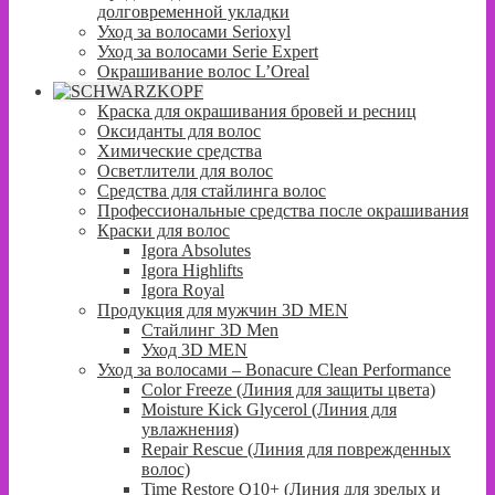
долговременной укладки
Уход за волосами Serioxyl
Уход за волосами Serie Expert
Окрашивание волос L’Oreal
Краска для окрашивания бровей и ресниц
Оксиданты для волос
Химические средства
Осветлители для волос
Средства для стайлинга волос
Профессиональные средства после окрашивания
Краски для волос
Igora Absolutes
Igora Highlifts
Igora Royal
Продукция для мужчин 3D MEN
Стайлинг 3D Men
Уход 3D MEN
Уход за волосами – Bonacure Clean Performance
Color Freeze (Линия для защиты цвета)
Moisture Kick Glycerol (Линия для
увлажнения)
Repair Rescue (Линия для поврежденных
волос)
Time Restore Q10+ (Линия для зрелых и