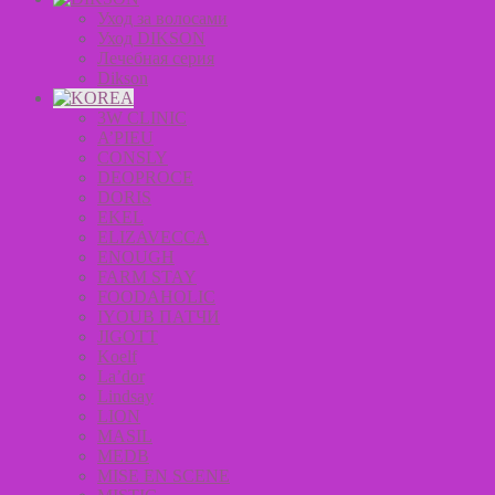
Уход за волосами
Уход DIKSON
Лечебная серия
Dikson
3W CLINIC
A’PIEU
CONSLY
DEOPROCE
DORIS
EKEL
ELIZAVECCA
ENOUGH
FARM STAY
FOODAHOLIC
IYOUB ПАТЧИ
JIGOTT
Koelf
La’dor
Lindsay
LION
MASIL
MEDB
MISE EN SCENE