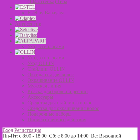
(104 оттенка) Tefia
Estel by Babayaga
Антисептик
Уход за волосами
Уход за волосами
Уход OLLIN
Стайлинг OLLIN
Оксиданты для волос
Окрашивание OLLIN
Мужская линия
Краска для бровей и ресниц
Аксессуары
Средства для стайлинга волос
Средства для окрашивания волос
Подарочные наборы
Пигмент прямого действия
Вход
Регистрация
Пн-Пт: с 8:00 - 18:00 Сб: с 8:00 до 14:00 Вс: Выходной