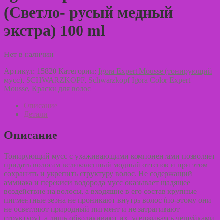
(Светло- русый медный
экстра) 100 ml
Нет в наличии
Артикул:
15820
Категории:
Igora Expert Mousse (тонирующий
мусс)
,
SCHWARZKOPF
,
Schwarzkopf Igora Color Expert
Mousse
,
Краски для волос
Описание
Детали
Описание
Тонирующий мусс с ухаживающими компонентами позволяет
придать волосам великолепный модный оттенок и при этом
сохранить и укрепить структуру волос. Не содержащий
аммиака и перекиси водорода мусс оказывает щадящее
воздействие на волосы, а входящие в его состав крупные
пигментные зерна не проникают внутрь волос (по-этому они
не осветляют природный пигмент и не затрагивают
структуру), а лишь обволакивают их, удерживаясь чешуйками