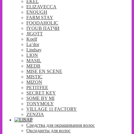
EKEL
ELIZAVECCA
ENOUGH
FARM STAY
FOODAHOLIC
IYOUB ПАТЧИ
JIGOTT
Koelf
La’dor
Lindsay
LION
MASIL
MEDB
MISE EN SCENE
MISTIC
MIZON
PETITFEE
SECRET KEY
SOME BY MI
TONYMOLY
VILLAGE 11 FACTORY
ZENZIA
Средства для окрашивания волос
Оксиданты для волос