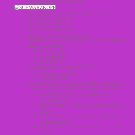
Окрашивание волос L’Oreal
Краска для окрашивания бровей и ресниц
Оксиданты для волос
Химические средства
Осветлители для волос
Средства для стайлинга волос
Профессиональные средства после окрашивания
Краски для волос
Igora Absolutes
Igora Highlifts
Igora Royal
Продукция для мужчин 3D MEN
Стайлинг 3D Men
Уход 3D MEN
Уход за волосами – Bonacure Clean Performance
Color Freeze (Линия для защиты цвета)
Moisture Kick Glycerol (Линия для
увлажнения)
Repair Rescue (Линия для поврежденных
волос)
Time Restore Q10+ (Линия для зрелых и
длинных волос)
Volume Boost (Линия для объема тонких
волос)