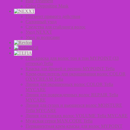
Hair Treatment
Color Depositing Mask
Пигмент прямого действия
Салонный уход
Средства для стайлинга волос
Уход NEXXT
Уход за волосами
Гель-краска для волос тон в тон MYPOINT (33
оттенка) Tefia
Краска для бровей и ресниц MYPOINT Tefia
Крем-окислитель для окрашивания волос COLOR
OXYCREAM Tefia
Линия для окрашенных волос COLOR Tefia
MYCARE
Линия для поврежденных волос REPAIR Tefia
MYCARE
Линия для сухих и вьющихся волос MOISTURE
Tefia MYCARE
Линия для тонких волос VOLUME Tefia MYCARE
Мужская серия MAN.CODE Tefia
Перманентная крем-краска для волос MYPOINT