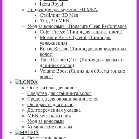
Igora Royal
Продукция для мужчин 3D MEN
Стайлинг 3D Men
Уход 3D MEN
Уход за волосами – Bonacure Clean Performance
Color Freeze (Линия для защиты цвета)
Moisture Kick Glycerol (Линия для
увлажнения)
Repair Rescue (Линия для поврежденных
волос)
Time Restore Q10+ (Линия для зрелых и
длинных волос)
Volume Boost (Линия для объема тонких
волос)
Осветлители для волос
Средства для стайлинга волос
Средства для окрашивания волос
Оксиданты для волос
Долговременная укладка
MEN мужская серия
Уход за волосами
Химические составы
Осветление волос