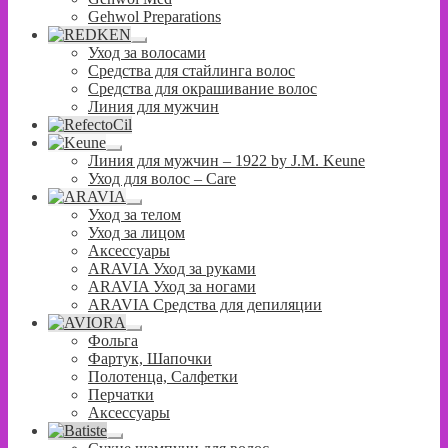
меню
Gehwol Preparations
Развернутое
Уход за волосами
вложенное
Средства для стайлинга волос
меню
Средства для окрашивание волос
Линия для мужчин
Развернутое
Линия для мужчин – 1922 by J.M. Keune
вложенное
Уход для волос – Сare
меню
Развернутое
Уход за телом
вложенное
Уход за лицом
меню
Аксессуары
ARAVIA Уход за руками
ARAVIA Уход за ногами
ARAVIA Средства для депиляции
Развернутое
Фольга
вложенное
Фартук, Шапочки
меню
Полотенца, Салфетки
Перчатки
Аксессуары
Развернутое