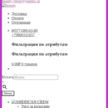
beauty7shop@yandex.ru
Перейти
Перейти
к
к
Доставка
навигации
содержимому
Оплата
Оптовикам
8(977)389-63-80
+79800311657
Фильтрация по атрибутам
Фильтрация по атрибутам
0,00
₽
0 товаров
Искать
×
Меню
Уход за волосами