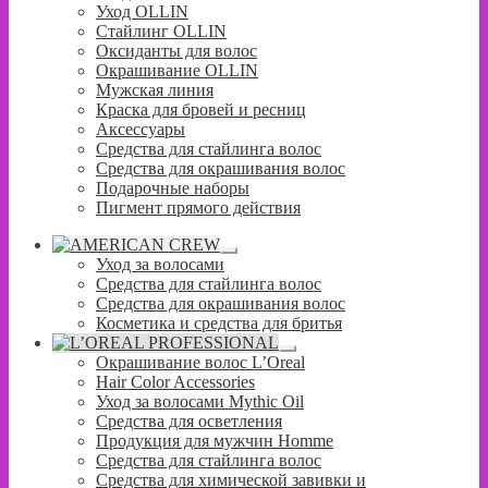
Уход OLLIN
Стайлинг OLLIN
Оксиданты для волос
Окрашивание OLLIN
Мужская линия
Краска для бровей и ресниц
Аксессуары
Средства для стайлинга волос
Средства для окрашивания волос
Подарочные наборы
Пигмент прямого действия
Развернутое
Уход за волосами
вложенное
Средства для стайлинга волос
меню
Средства для окрашивания волос
Косметика и средства для бритья
Развернутое
Окрашивание волос L’Oreal
вложенное
Hair Color Accessories
меню
Уход за волосами Mythic Oil
Средства для осветления
Продукция для мужчин Homme
Средства для стайлинга волос
Средства для химической завивки и