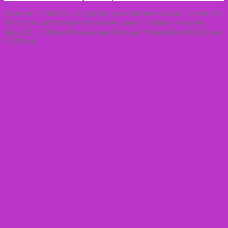
Главная
/
L'OREAL
/
Средства для стайлинга волос
/
Tecni Art
/
Мусс для экстремального объема даже на тонких волосах
(фикс.5) – L’Оreal Professionnel Tecni.art Volume Extra Full (force
5) 250 ml