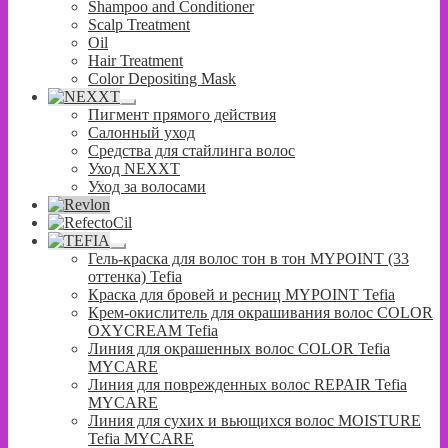
Shampoo and Conditioner
Scalp Treatment
Oil
Hair Treatment
Color Depositing Mask
Развернутое
Пигмент прямого действия
вложенное
Салонный уход
меню
Средства для стайлинга волос
Уход NEXXT
Уход за волосами
Развернутое
Гель-краска для волос тон в тон MYPOINT (33
вложенное
оттенка) Tefia
меню
Краска для бровей и ресниц MYPOINT Tefia
Крем-окислитель для окрашивания волос COLOR
OXYCREAM Tefia
Линия для окрашенных волос COLOR Tefia
MYCARE
Линия для поврежденных волос REPAIR Tefia
MYCARE
Линия для сухих и вьющихся волос MOISTURE
Tefia MYCARE