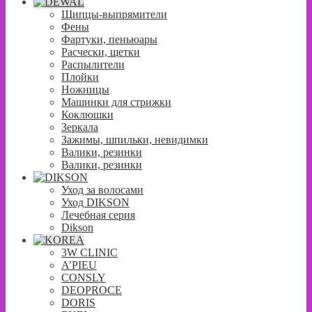
Щипцы-выпрямители
Фены
Фартуки, пеньюары
Расчески, щетки
Распылители
Плойки
Ножницы
Машинки для стрижки
Коклюшки
Зеркала
Зажимы, шпильки, невидимки
Валики, резинки
Валики, резинки
Уход за волосами
Уход DIKSON
Лечебная серия
Dikson
3W CLINIC
A’PIEU
CONSLY
DEOPROCE
DORIS