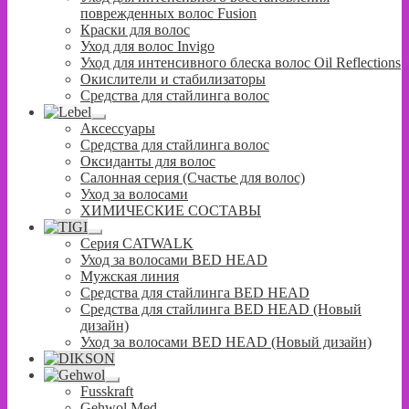
поврежденных волос Fusion
Краски для волос
Уход для волос Invigo
Уход для интенсивного блеска волос Oil Reflections
Окислители и стабилизаторы
Средства для стайлинга волос
Развернутое
Аксессуары
вложенное
Средства для стайлинга волос
меню
Оксиданты для волос
Салонная серия (Счастье для волос)
Уход за волосами
ХИМИЧЕСКИЕ СОСТАВЫ
Развернутое
Серия CATWALK
вложенное
Уход за волосами BED HEAD
меню
Мужская линия
Средства для стайлинга BED HEAD
Средства для стайлинга BED HEAD (Новый
дизайн)
Уход за волосами BED HEAD (Новый дизайн)
Развернутое
Fusskraft
вложенное
Gehwol Med