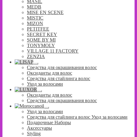
MASIL
MEDB
MISE EN SCENE
MISTIC
MIZON
PETITFEE
SECRET KEY
SOME BY MI
TONYMOLY
VILLAGE 11 FACTORY
ZENZIA
Развернутое
Средства для окрашивания волос
вложенное
Оксиданты для волос
меню
Средства для стайлинга волос
Уход за волосами
Развернутое
Оксиданты для волос
вложенное
Средства для окрашивания волос
меню
Развернутое
Уход за волосами
вложенное
Средства для стайлинга волос Уход за волосами
меню
Подарочные Наборы
Аксессуары
Styling