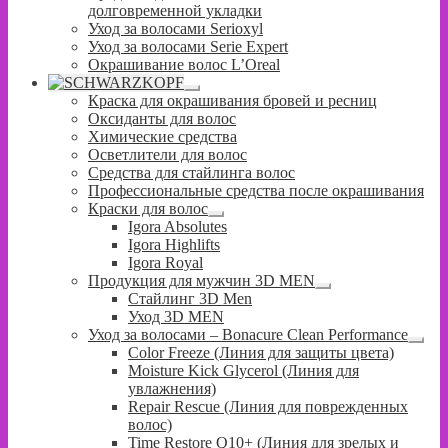
долговременной укладки
Уход за волосами Serioxyl
Уход за волосами Serie Expert
Окрашивание волос L’Oreal
Развернутое
Краска для окрашивания бровей и ресниц
вложенное
Оксиданты для волос
меню
Химические средства
Осветлители для волос
Средства для стайлинга волос
Профессиональные средства после окрашивания
Краски для волос
Развернутое
Igora Absolutes
вложенное
Igora Highlifts
меню
Igora Royal
Продукция для мужчин 3D MEN
Развернутое
Стайлинг 3D Men
вложенное
Уход 3D MEN
меню
Уход за волосами – Bonacure Clean Performance
Разв
Color Freeze (Линия для защиты цвета)
влож
Moisture Kick Glycerol (Линия для
меню
увлажнения)
Repair Rescue (Линия для поврежденных
волос)
Time Restore Q10+ (Линия для зрелых и