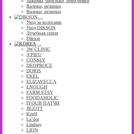
Зажимы, шпильки, невидимки
Валики, резинки
Валики, резинки
Развернутое
Уход за волосами
вложенное
Уход DIKSON
меню
Лечебная серия
Dikson
Развернутое
3W CLINIC
вложенное
A’PIEU
меню
CONSLY
DEOPROCE
DORIS
EKEL
ELIZAVECCA
ENOUGH
FARM STAY
FOODAHOLIC
IYOUB ПАТЧИ
JIGOTT
Koelf
La’dor
Lindsay
LION