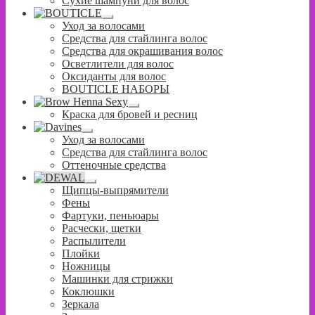
Сухие шампуни для волос
вложенное
меню
Развернутое
Уход за волосами
вложенное
Средства для стайлинга волос
меню
Средства для окрашивания волос
Осветлители для волос
Оксиданты для волос
BOUTICLE НАБОРЫ
Развернутое
Краска для бровей и ресниц
вложенное
меню
Развернутое
Уход за волосами
вложенное
Средства для стайлинга волос
меню
Оттеночные средства
Развернутое
Щипцы-выпрямители
вложенное
Фены
меню
Фартуки, пеньюары
Расчески, щетки
Распылители
Плойки
Ножницы
Машинки для стрижки
Коклюшки
Зеркала