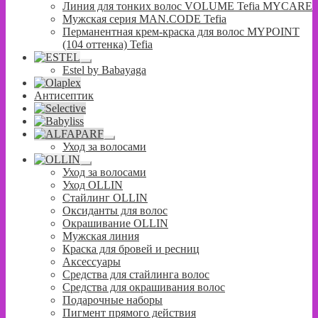
Линия для тонких волос VOLUME Tefia MYCARE
Мужская серия MAN.CODE Tefia
Перманентная крем-краска для волос MYPOINT
(104 оттенка) Tefia
Развернутое
Estel by Babayaga
вложенное
меню
Антисептик
Развернутое
Уход за волосами
вложенное
меню
Развернутое
Уход за волосами
вложенное
Уход OLLIN
меню
Стайлинг OLLIN
Оксиданты для волос
Окрашивание OLLIN
Мужская линия
Краска для бровей и ресниц
Аксессуары
Средства для стайлинга волос
Средства для окрашивания волос
Подарочные наборы
Пигмент прямого действия