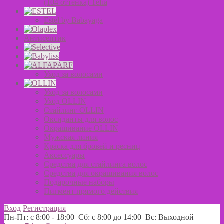
(104 оттенка) Tefia
Estel by Babayaga
Антисептик
Уход за волосами
Уход за волосами
Уход OLLIN
Стайлинг OLLIN
Оксиданты для волос
Окрашивание OLLIN
Мужская линия
Краска для бровей и ресниц
Аксессуары
Средства для стайлинга волос
Средства для окрашивания волос
Подарочные наборы
Пигмент прямого действия
Вход
Регистрация
Пн-Пт: с 8:00 - 18:00 Сб: с 8:00 до 14:00 Вс: Выходной