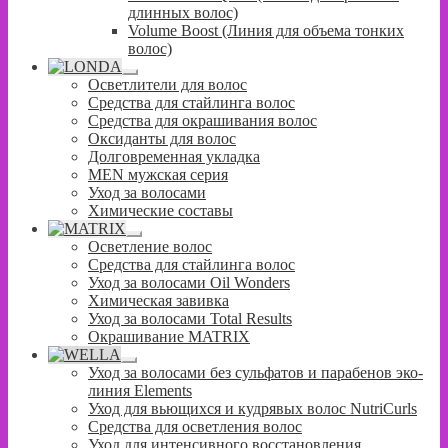
длинных волос)
Volume Boost (Линия для объема тонких
волос)
Развернутое
Осветлители для волос
вложенное
Средства для стайлинга волос
меню
Средства для окрашивания волос
Оксиданты для волос
Долговременная укладка
MEN мужская серия
Уход за волосами
Химические составы
Развернутое
Осветление волос
вложенное
Средства для стайлинга волос
меню
Уход за волосами Oil Wonders
Химическая завивка
Уход за волосами Total Results
Окрашивание MATRIX
Развернутое
Уход за волосами без сульфатов и парабенов эко-
вложенное
линия Elements
меню
Уход для вьющихся и кудрявых волос NutriCurls
Средства для осветления волос
Уход для интенсивного восстановления