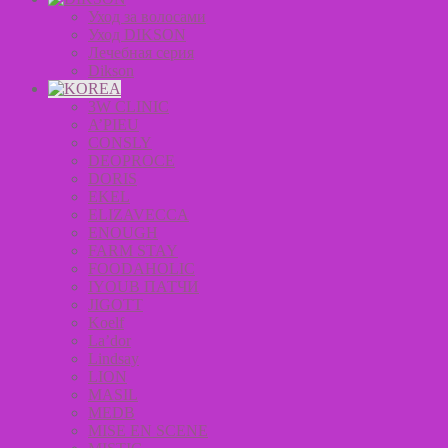
Уход за волосами
Уход DIKSON
Лечебная серия
Dikson
3W CLINIC
A’PIEU
CONSLY
DEOPROCE
DORIS
EKEL
ELIZAVECCA
ENOUGH
FARM STAY
FOODAHOLIC
IYOUB ПАТЧИ
JIGOTT
Koelf
La’dor
Lindsay
LION
MASIL
MEDB
MISE EN SCENE