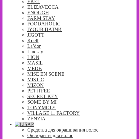
EKEL
ELIZAVECCA
ENOUGH
FARM STAY
FOODAHOLIC
IYOUB ПАТЧИ
JIGOTT
Koelf
La’dor
Lindsay
LION
MASIL
MEDB
MISE EN SCENE
MISTIC
MIZON
PETITFEE
SECRET KEY
SOME BY MI
TONYMOLY
VILLAGE 11 FACTORY
ZENZIA
Средства для окрашивания волос
Оксиданты для волос