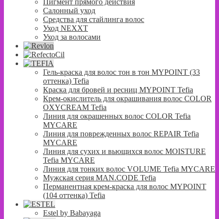
Пигмент прямого действия
Салонный уход
Средства для стайлинга волос
Уход NEXXT
Уход за волосами
Гель-краска для волос тон в тон MYPOINT (33
оттенка) Tefia
Краска для бровей и ресниц MYPOINT Tefia
Крем-окислитель для окрашивания волос COLOR
OXYCREAM Tefia
Линия для окрашенных волос COLOR Tefia
MYCARE
Линия для поврежденных волос REPAIR Tefia
MYCARE
Линия для сухих и вьющихся волос MOISTURE
Tefia MYCARE
Линия для тонких волос VOLUME Tefia MYCARE
Мужская серия MAN.CODE Tefia
Перманентная крем-краска для волос MYPOINT
(104 оттенка) Tefia
Estel by Babayaga