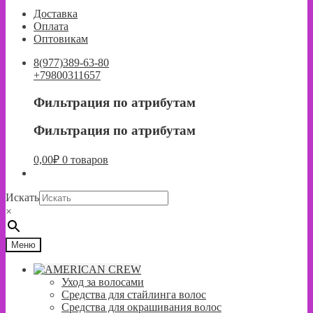
к
к
Доставка
навигации
содержимому
Оплата
Оптовикам
8(977)389-63-80
+79800311657
Фильтрация по атрибутам
Фильтрация по атрибутам
0,00
₽
0 товаров
Искать
×
Меню
Уход за волосами
Средства для стайлинга волос
Средства для окрашивания волос