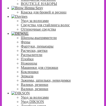
BOUTICLE НАБОРЫ
Краска для бровей и ресниц
Уход за волосами
Средства для стайлинга волос
Оттеночные средства
Щипцы-выпрямители
Фены
Фартуки, пеньюары
Расчески, щетки
Распылители
Плойки
Ножницы
Машинки для стрижки
Коклюшки
Зеркала
Зажимы, шпильки, невидимки
Валики, резинки
Валики, резинки
Уход за волосами
Уход DIKSON
Лечебная серия