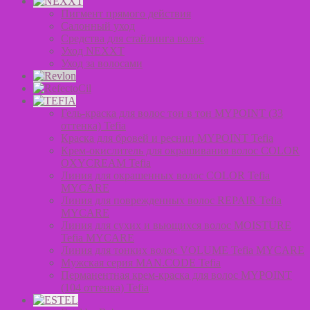
Пигмент прямого действия
Салонный уход
Средства для стайлинга волос
Уход NEXXT
Уход за волосами
Гель-краска для волос тон в тон MYPOINT (33
оттенка) Tefia
Краска для бровей и ресниц MYPOINT Tefia
Крем-окислитель для окрашивания волос COLOR
OXYCREAM Tefia
Линия для окрашенных волос COLOR Tefia
MYCARE
Линия для поврежденных волос REPAIR Tefia
MYCARE
Линия для сухих и вьющихся волос MOISTURE
Tefia MYCARE
Линия для тонких волос VOLUME Tefia MYCARE
Мужская серия MAN.CODE Tefia
Перманентная крем-краска для волос MYPOINT
(104 оттенка) Tefia