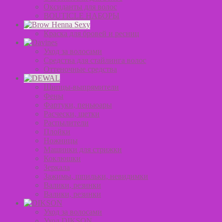
Оксиданты для волос
BOUTICLE НАБОРЫ
Краска для бровей и ресниц
Уход за волосами
Средства для стайлинга волос
Оттеночные средства
Щипцы-выпрямители
Фены
Фартуки, пеньюары
Расчески, щетки
Распылители
Плойки
Ножницы
Машинки для стрижки
Коклюшки
Зеркала
Зажимы, шпильки, невидимки
Валики, резинки
Валики, резинки
Уход за волосами
Уход DIKSON