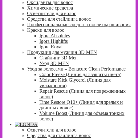
Оксиданты для волос
Химические средства
Осветлители для волос
Средства для стайлинга волос
Профессиональные средства после окрашивания
Краски для волос
Igora Absolutes
Igora Highlifts
Igora Royal
Продукция для мужчин 3D MEN
Стайлинг 3D Men
Уход 3D MEN
Уход за волосами – Bonacure Clean Performance
Color Freeze (Линия для защиты цвета)
Moisture Kick Glycerol (Линия для
увлажнения)
Repair Rescue (Линия для поврежденных
волос)
Time Restore Q10+ (Линия для зрелых и
длинных волос)
Volume Boost (Линия для объема тонких
волос)
Осветлители для волос
Средства для стайлинга волос