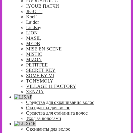
FOODAHOLIC
IYOUB ПАТЧИ
JIGOTT
Koelf
La’dor
Lindsay
LION
MASIL
MEDB
MISE EN SCENE
MISTIC
MIZON
PETITFEE
SECRET KEY
SOME BY MI
TONYMOLY
VILLAGE 11 FACTORY
ZENZIA
Средства для окрашивания волос
Оксиданты для волос
Средства для стайлинга волос
Уход за волосами
Оксиданты для волос