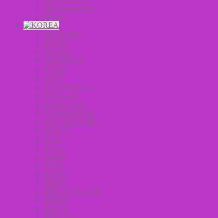
Лечебная серия
Dikson
3W CLINIC
A’PIEU
CONSLY
DEOPROCE
DORIS
EKEL
ELIZAVECCA
ENOUGH
FARM STAY
FOODAHOLIC
IYOUB ПАТЧИ
JIGOTT
Koelf
La’dor
Lindsay
LION
MASIL
MEDB
MISE EN SCENE
MISTIC
MIZON
PETITFEE