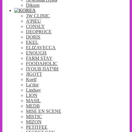
Dikson
3W CLINIC
A’PIEU
CONSLY
DEOPROCE
DORIS
EKEL
ELIZAVECCA
ENOUGH
FARM STAY
FOODAHOLIC
IYOUB ПАТЧИ
JIGOTT
Koelf
La’dor
Lindsay
LION
MASIL
MEDB
MISE EN SCENE
MISTIC
MIZON
PETITFEE