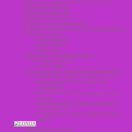
Краска для окрашивания бровей и ресниц
Оксиданты для волос
Химические средства
Осветлители для волос
Средства для стайлинга волос
Профессиональные средства после окрашивания
Краски для волос
Igora Absolutes
Igora Highlifts
Igora Royal
Продукция для мужчин 3D MEN
Стайлинг 3D Men
Уход 3D MEN
Уход за волосами – Bonacure Clean Performance
Color Freeze (Линия для защиты цвета)
Moisture Kick Glycerol (Линия для
увлажнения)
Repair Rescue (Линия для поврежденных
волос)
Time Restore Q10+ (Линия для зрелых и
длинных волос)
Volume Boost (Линия для объема тонких
волос)
Осветлители для волос